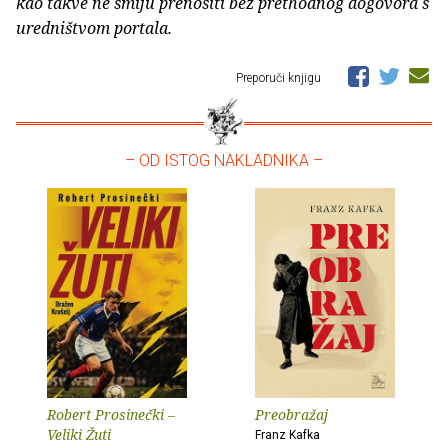
kao takve ne smiju prenositi bez prethodnog dogovora s
uredništvom portala.
Preporuči knjigu
– OD ISTOG NAKLADNIKA –
Robert Prosinečki –
Preobražaj
Veliki Žuti
Franz Kafka