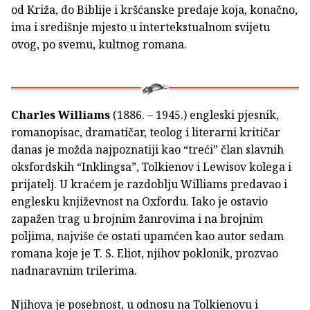
od Križa, do Biblije i kršćanske predaje koja, konačno,
ima i središnje mjesto u intertekstualnom svijetu
ovog, po svemu, kultnog romana.
Charles Williams
(1886. – 1945.) engleski pjesnik,
romanopisac, dramatičar, teolog i literarni kritičar
danas je možda najpoznatiji kao “treći” član slavnih
oksfordskih “Inklingsa”, Tolkienov i Lewisov kolega i
prijatelj. U kraćem je razdoblju Williams predavao i
englesku književnost na Oxfordu. Iako je ostavio
zapažen trag u brojnim žanrovima i na brojnim
poljima, najviše će ostati upamćen kao autor sedam
romana koje je T. S. Eliot, njihov poklonik, prozvao
nadnaravnim trilerima.
Njihova je posebnost, u odnosu na Tolkienovu i