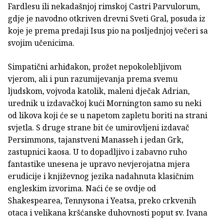
Fardlesu ili nekadašnjoj rimskoj Castri Parvulorum,
gdje je navodno otkriven drevni Sveti Gral, posuda iz
koje je prema predaji Isus pio na posljednjoj večeri sa
svojim učenicima.
Simpatični arhiđakon, prožet nepokolebljivom
vjerom, ali i pun razumijevanja prema svemu
ljudskom, vojvoda katolik, maleni dječak Adrian,
urednik u izdavačkoj kući Mornington samo su neki
od likova koji će se u napetom zapletu boriti na strani
svjetla. S druge strane bit će umirovljeni izdavač
Persimmons, tajanstveni Manasseh i jedan Grk,
zastupnici kaosa. U to dopadljivo i zabavno ruho
fantastike unesena je upravo nevjerojatna mjera
erudicije i književnog jezika nadahnuta klasičnim
engleskim izvorima. Naći će se ovdje od
Shakespearea, Tennysona i Yeatsa, preko crkvenih
otaca i velikana kršćanske duhovnosti poput sv. Ivana