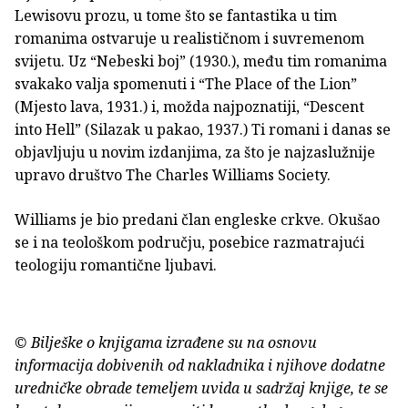
Lewisovu prozu, u tome što se fantastika u tim
romanima ostvaruje u realističnom i suvremenom
svijetu. Uz “Nebeski boj” (1930.), među tim romanima
svakako valja spomenuti i “The Place of the Lion”
(Mjesto lava, 1931.) i, možda najpoznatiji, “Descent
into Hell” (Silazak u pakao, 1937.) Ti romani i danas se
objavljuju u novim izdanjima, za što je najzaslužnije
upravo društvo The Charles Williams Society.
Williams je bio predani član engleske crkve. Okušao
se i na teološkom području, posebice razmatrajući
teologiju romantične ljubavi.
© Bilješke o knjigama izrađene su na osnovu
informacija dobivenih od nakladnika i njihove dodatne
uredničke obrade temeljem uvida u sadržaj knjige, te se