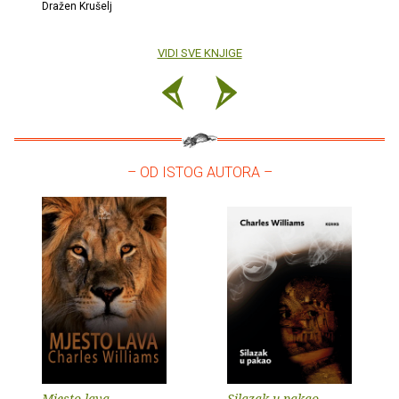
Dražen Krušelj
VIDI SVE KNJIGE
– OD ISTOG AUTORA –
Mjesto lava
Silazak u pakao