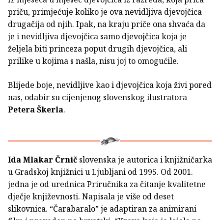
priču, primjećuje koliko je ova nevidljiva djevojčica
drugačija od njih. Ipak, na kraju priče ona shvaća da
je i nevidljiva djevojčica samo djevojčica koja je
željela biti princeza poput drugih djevojčica, ali
prilike u kojima s našla, nisu joj to omogućile.
Blijede boje, nevidljive kao i djevojčica koja živi pored
nas, odabir su cijenjenog slovenskog ilustratora
Petera Škerla
.
Ida Mlakar Črnič
slovenska je autorica i knjižničarka
u Gradskoj knjižnici u Ljubljani od 1995. Od 2001.
jedna je od urednica Priručnika za čitanje kvalitetne
dječje književnosti. Napisala je više od deset
slikovnica. “Čarabaralo” je adaptiran za animirani