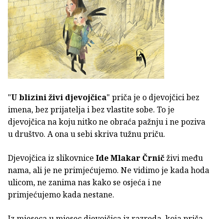
"
U blizini živi djevojčica
" priča je o djevojčici bez
imena, bez prijatelja i bez vlastite sobe. To je
djevojčica na koju nitko ne obraća pažnju i ne poziva
u društvo. A ona u sebi skriva tužnu priču.
Djevojčica iz slikovnice
Ide Mlakar Črnič
živi među
nama, ali je ne primjećujemo. Ne vidimo je kada hoda
ulicom, ne zanima nas kako se osjeća i ne
primjećujemo kada nestane.
Iz mjeseca u mjesec djevojčica iz razreda, koja priča