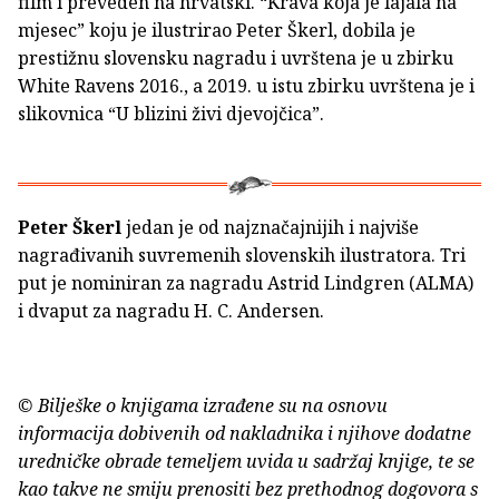
film i preveden na hrvatski. “Krava koja je lajala na
mjesec” koju je ilustrirao Peter Škerl, dobila je
prestižnu slovensku nagradu i uvrštena je u zbirku
White Ravens 2016., a 2019. u istu zbirku uvrštena je i
slikovnica “U blizini živi djevojčica”.
Peter Škerl
jedan je od najznačajnijih i najviše
nagrađivanih suvremenih slovenskih ilustratora. Tri
put je nominiran za nagradu Astrid Lindgren (ALMA)
i dvaput za nagradu H. C. Andersen.
© Bilješke o knjigama izrađene su na osnovu
informacija dobivenih od nakladnika i njihove dodatne
uredničke obrade temeljem uvida u sadržaj knjige, te se
kao takve ne smiju prenositi bez prethodnog dogovora s