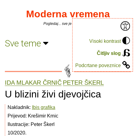
Moderna vremena
Pogledaj... sve je puno knjiga.
Sve teme
Visoki kontrast
Čitljiv slog
Podcrtane poveznice
IDA MLAKAR ČRNIČ
PETER ŠKERL
U blizini živi djevojčica
Nakladnik:
Ibis grafika
Prijevod: Krešimir Krnic
Ilustracije: Peter Škerl
10/2020.