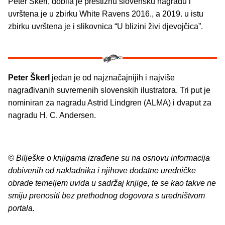
Peter Škerl, dobila je prestižnu slovensku nagradu i
uvrštena je u zbirku White Ravens 2016., a 2019. u istu
zbirku uvrštena je i slikovnica “U blizini živi djevojčica”.
Peter Škerl
jedan je od najznačajnijih i najviše
nagrađivanih suvremenih slovenskih ilustratora. Tri put je
nominiran za nagradu Astrid Lindgren (ALMA) i dvaput za
nagradu H. C. Andersen.
© Bilješke o knjigama izrađene su na osnovu informacija
dobivenih od nakladnika i njihove dodatne uredničke
obrade temeljem uvida u sadržaj knjige, te se kao takve ne
smiju prenositi bez prethodnog dogovora s uredništvom
portala.