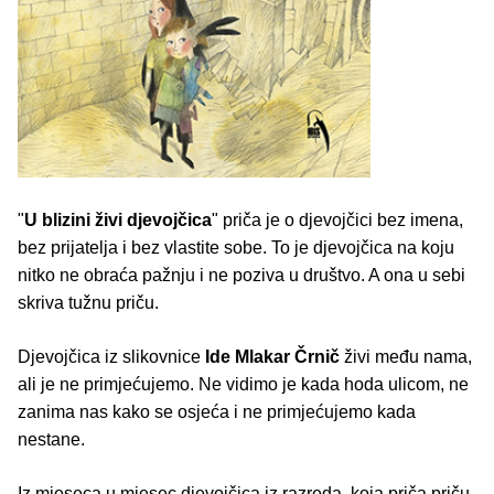
"
U blizini živi djevojčica
" priča je o djevojčici bez imena,
bez prijatelja i bez vlastite sobe. To je djevojčica na koju
nitko ne obraća pažnju i ne poziva u društvo. A ona u sebi
skriva tužnu priču.
Djevojčica iz slikovnice
Ide Mlakar Črnič
živi među nama,
ali je ne primjećujemo. Ne vidimo je kada hoda ulicom, ne
zanima nas kako se osjeća i ne primjećujemo kada
nestane.
Iz mjeseca u mjesec djevojčica iz razreda, koja priča priču,