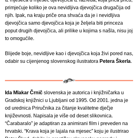
primjećuje koliko je ova nevidljiva djevojčica drugačija od
njih. Ipak, na kraju priče ona shvaća da je i nevidljiva
djevojčica samo djevojčica koja je željela biti princeza
poput drugih djevojčica, ali prilike u kojima s našla, nisu joj
to omogućile.
Blijede boje, nevidljive kao i djevojčica koja živi pored nas,
odabir su cijenjenog slovenskog ilustratora
Petera Škerla
.
Ida Mlakar Črnič
slovenska je autorica i knjižničarka u
Gradskoj knjižnici u Ljubljani od 1995. Od 2001. jedna je
od urednica Priručnika za čitanje kvalitetne dječje
književnosti. Napisala je više od deset slikovnica.
“Čarabaralo” je adaptiran za animirani film i preveden na
hrvatski. “Krava koja je lajala na mjesec” koju je ilustrirao