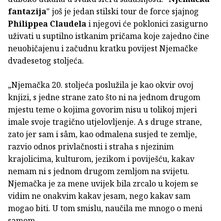
fantazija
" još je jedan stilski tour de force sjajnog
Philippea Claudela
i njegovi će poklonici zasigurno
uživati u suptilno istkanim pričama koje zajedno čine
neuobičajenu i začudnu kratku povijest Njemačke
dvadesetog stoljeća.
„Njemačka 20. stoljeća poslužila je kao okvir ovoj
knjizi, s jedne strane zato što ni na jednom drugom
mjestu teme o kojima govorim nisu u tolikoj mjeri
imale svoje tragično utjelovljenje. A s druge strane,
zato jer sam i sâm, kao odmalena susjed te zemlje,
razvio odnos privlačnosti i straha s njezinim
krajolicima, kulturom, jezikom i poviješću, kakav
nemam ni s jednom drugom zemljom na svijetu.
Njemačka je za mene uvijek bila zrcalo u kojem se
vidim ne onakvim kakav jesam, nego kakav sam
mogao biti. U tom smislu, naučila me mnogo o meni
samom.