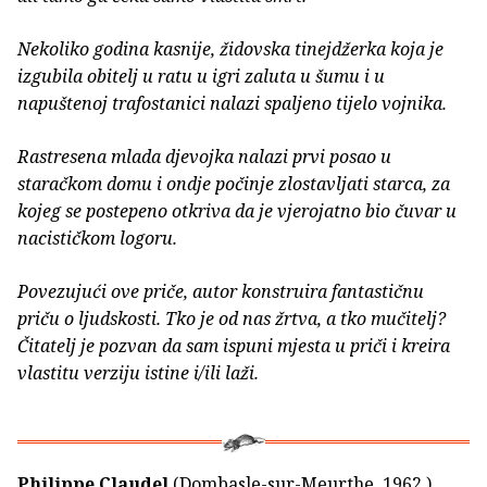
Nekoliko godina kasnije, židovska tinejdžerka koja je
izgubila obitelj u ratu u igri zaluta u šumu i u
napuštenoj trafostanici nalazi spaljeno tijelo vojnika.
Rastresena mlada djevojka nalazi prvi posao u
staračkom domu i ondje počinje zlostavljati starca, za
kojeg se postepeno otkriva da je vjerojatno bio čuvar u
nacističkom logoru.
Povezujući ove priče, autor konstruira fantastičnu
priču o ljudskosti. Tko je od nas žrtva, a tko mučitelj?
Čitatelj je pozvan da sam ispuni mjesta u priči i kreira
vlastitu verziju istine i/ili laži.
Philippe Claudel
(Dombasle-sur-Meurthe, 1962.)