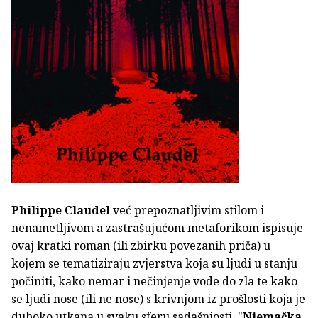
Philippe Claudel
već prepoznatljivim stilom i
nenametljivom a zastrašujućom metaforikom ispisuje
ovaj kratki roman (ili zbirku povezanih priča) u
kojem se tematiziraju zvjerstva koja su ljudi u stanju
počiniti, kako nemar i nečinjenje vode do zla te kako
se ljudi nose (ili ne nose) s krivnjom iz prošlosti koja je
duboko utkana u svaku sferu sadašnjosti. "
Njemačka