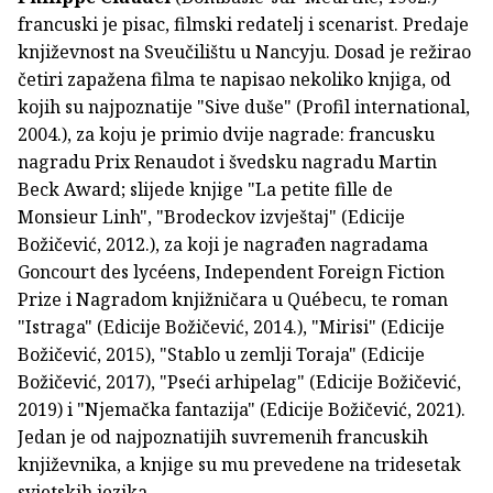
francuski je pisac, filmski redatelj i scenarist. Predaje
književnost na Sveučilištu u Nancyju. Dosad je režirao
četiri zapažena filma te napisao nekoliko knjiga, od
kojih su najpoznatije "Sive duše" (Profil international,
2004.), za koju je primio dvije nagrade: francusku
nagradu Prix Renaudot i švedsku nagradu Martin
Beck Award; slijede knjige "La petite fille de
Monsieur Linh", "Brodeckov izvještaj" (Edicije
Božičević, 2012.), za koji je nagrađen nagradama
Goncourt des lycéens, Independent Foreign Fiction
Prize i Nagradom knjižničara u Québecu, te roman
"Istraga" (Edicije Božičević, 2014.), "Mirisi" (Edicije
Božičević, 2015), "Stablo u zemlji Toraja" (Edicije
Božičević, 2017), "Pseći arhipelag" (Edicije Božičević,
2019) i "Njemačka fantazija" (Edicije Božičević, 2021).
Jedan je od najpoznatijih suvremenih francuskih
književnika, a knjige su mu prevedene na tridesetak
svjetskih jezika.