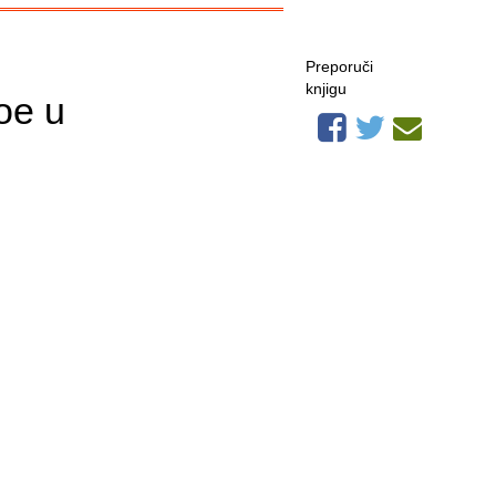
Preporuči
knjigu
oe u