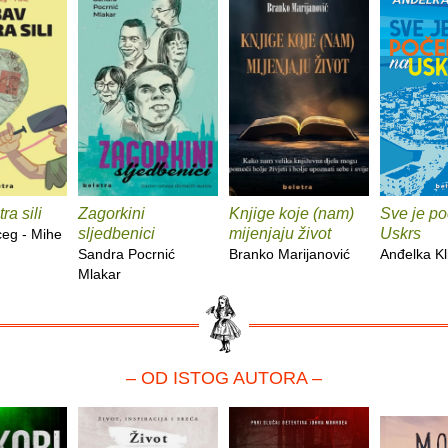
ra sili
Zagorkini
Knjige koje (nam)
Sve je po
sljedbenici
mijenjaju život
Uskrs
ceg - Mihe
Sandra Pocrnić
Branko Marijanović
Anđelka Kl
Mlakar
– OD ISTOG AUTORA –