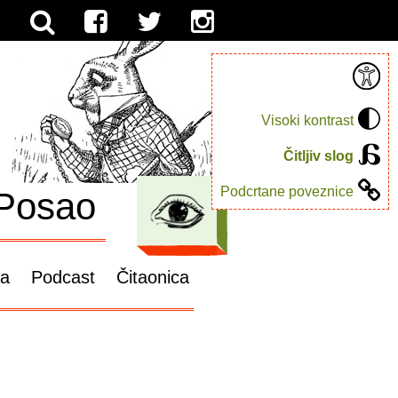
Visoki kontrast
Čitljiv slog
Podcrtane poveznice
Posao
ga
Podcast
Čitaonica