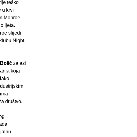
ije teško
 u krvi
hn Monroe,
o ljeta.
oe slijedi
klubu Night.
Bolić
zalazi
anja koja
 lako
dustrijskim
cima
za društvo.
nog
rada
ijalnu