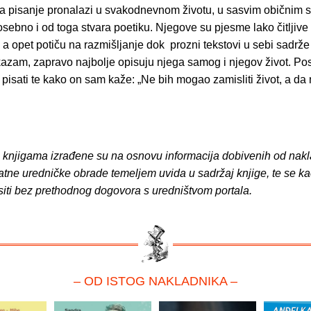
 za pisanje pronalazi u svakodnevnom životu, u sasvim običnim s
osebno i od toga stvara poetiku. Njegove su pjesme lako čitljive 
, a opet potiču na razmišljanje dok prozni tekstovi u sebi sadrže
kazam, zapravo najbolje opisuju njega samog i njegov život. Po
i pisati te kako on sam kaže: „Ne bih mogao zamisliti život, a da
o knjigama izrađene su na osnovu informacija dobivenih od nakl
atne uredničke obrade temeljem uvida u sadržaj knjige, te se ka
siti bez prethodnog dogovora s uredništvom portala.
– OD ISTOG NAKLADNIKA –