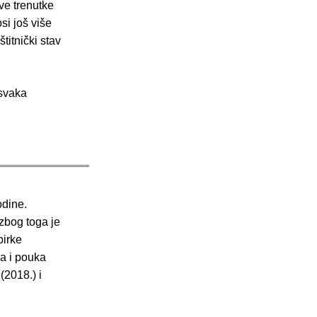
ve trenutke
si još više
titnički stav
 svaka
odine.
 zbog toga je
birke
ja i pouka
 (2018.) i