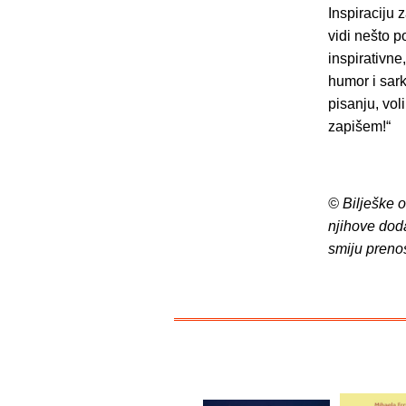
Inspiraciju
vidi nešto p
inspirativne
humor i sar
pisanju, vol
zapišem!“
© Bilješke 
njihove dod
smiju preno