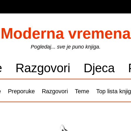
Moderna vremena
Pogledaj... sve je puno knjiga.
e
Razgovori
Djeca
e
Preporuke
Razgovori
Teme
Top lista knji