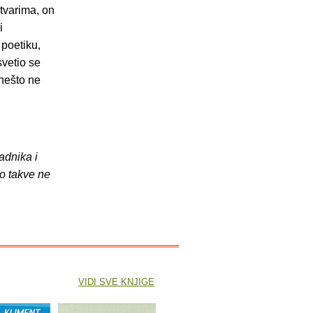
tvarima, on
i
 poetiku,
svetio se
 nešto ne
adnika i
o takve ne
VIDI SVE KNJIGE