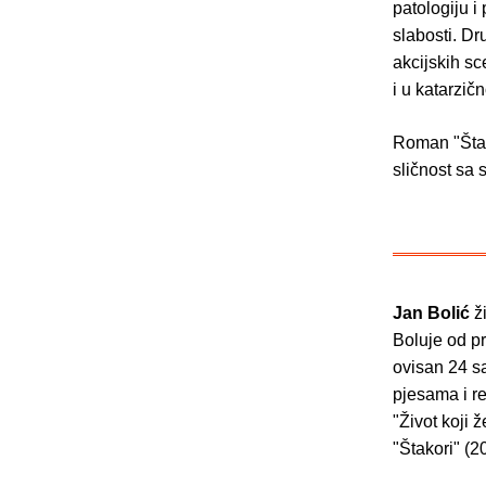
patologiju i
slabosti. Dr
akcijskih sc
i u katarzič
Roman "Štako
sličnost sa 
Jan Bolić
ži
Boluje od pr
ovisan 24 sa
pjesama i re
"Život koji ž
"Štakori" (2