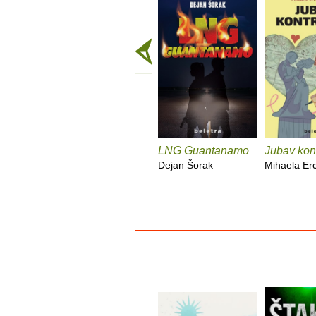
LNG Guantanamo
Jubav kont
Dejan Šorak
Mihaela Er