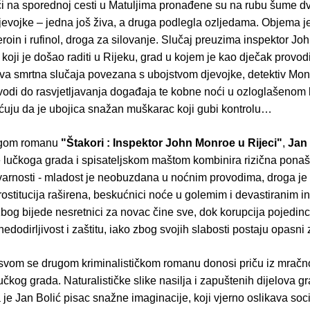
ći na sporednoj cesti u Matuljima pronađene su na rubu šume dv
evojke – jedna još živa, a druga podlegla ozljedama. Objema je
oin i rufinol, droga za silovanje. Slučaj preuzima inspektor Jo
oji je došao raditi u Rijeku, grad u kojem je kao dječak provodi
va smrtna slučaja povezana s ubojstvom djevojke, detektiv Monr
 vodi do rasvjetljavanja događaja te kobne noći u ozloglašenom 
ćuju da je ubojica snažan muškarac koji gubi kontrolu…
ugom romanu
"Štakori : Inspektor John Monroe u Rijeci"
,
Jan 
 lučkoga grada i spisateljskom maštom kombinira rizična ponaš
varnosti - mladost je neobuzdana u noćnim provodima, droga je
ostitucija raširena, beskućnici noće u golemim i devastiranim in
bog bijede nesretnici za novac čine sve, dok korupcija pojedin
dodirljivost i zaštitu, iako zbog svojih slabosti postaju opasni 
 svom se drugom kriminalističkom romanu donosi priču iz mrač
čkog grada. Naturalističke slike nasilja i zapuštenih dijelova g
je Jan Bolić pisac snažne imaginacije, koji vjerno oslikava soc