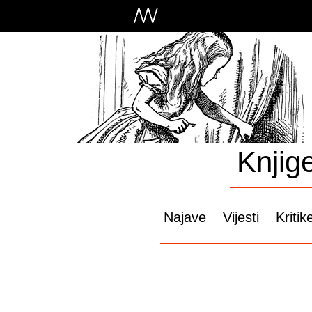
Knjig
Najave
Vijesti
Kritik