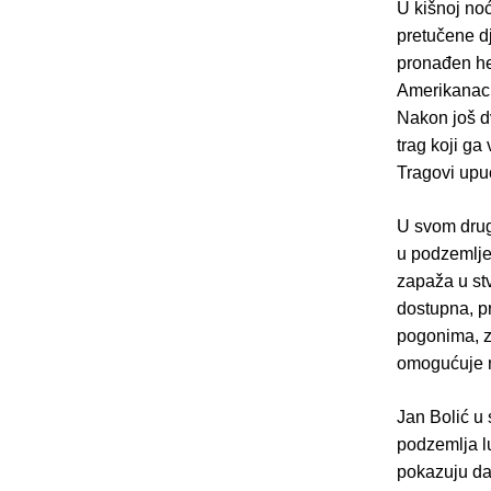
U kišnoj no
pretučene dj
pronađen her
Amerikanac k
Nakon još d
trag koji ga
Tragovi upu
U svom dr
u podzemlje
zapaža u st
dostupna, pr
pogonima, z
omogućuje ne
Jan Bolić u
podzemlja lu
pokazuju da 