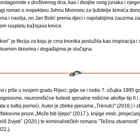
 protagoniste s društvenog dna, kao i dvojbe svog junaka i njego
ugi roman o inspektoru Johnu Monroeu za ljubitelje krimića dono
ena i nasilja, no Jan Bolić prema djeci i najslabijima zauzima zaš
nom raspletu kažnjava krivce.
ri" je fikcija za koju je crna kronika poslužila kao inspiracija i
stvarnim likovima i događajima je slučajna.
vi i piše u svojem gradu Rijeci, gdje se i rodio 7. ožujka 1995 g
ogresivne, neuromišićne bolesti spinalne mišićne atrofije tip ll i
ta o tuđoj pomoći. Autor je zbirke pjesama „Trenutci“ (2016.) i z
fleksivne proze „Može biti lijepo“ (2017.), knjige misli, prisjećan
eliš živjeti" (2020.) te kriminalističkih romana "Težina stvarnosti"
022.).