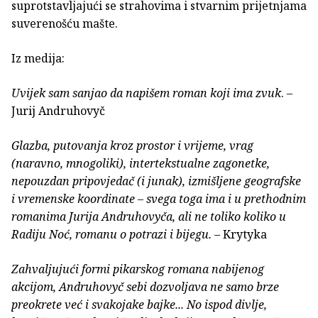
suprotstavljajući se strahovima i stvarnim prijetnjama
suverenošću mašte.
Iz medija:
Uvijek sam sanjao da napišem roman koji ima zvuk
. –
Jurij Andruhovyč
Glazba, putovanja kroz prostor i vrijeme, vrag
(naravno, mnogoliki), intertekstualne zagonetke,
nepouzdan pripovjedač (i junak), izmišljene geografske
i vremenske koordinate – svega toga ima i u prethodnim
romanima Jurija Andruhovyča, ali ne toliko koliko u
Radiju Noć, romanu o potrazi i bijegu.
– Krytyka
Zahvaljujući formi pikarskog romana nabijenog
akcijom, Andruhovyč sebi dozvoljava ne samo brze
preokrete već i svakojake bajke... No ispod divlje,