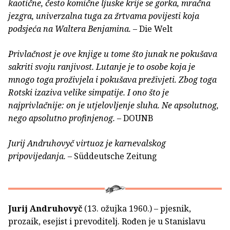
kaotične, često komične ljuske krije se gorka, mračna
jezgra, univerzalna tuga za žrtvama povijesti koja
podsjeća na Waltera Benjamina.
– Die Welt
Privlačnost je ove knjige u tome što junak ne pokušava
sakriti svoju ranjivost. Lutanje je to osobe koja je
mnogo toga proživjela i pokušava preživjeti. Zbog toga
Rotski izaziva velike simpatije. I ono što je
najprivlačnije: on je utjelovljenje sluha. Ne apsolutnog,
nego apsolutno profinjenog.
– DOUNB
Jurij Andruhovyč virtuoz je karnevalskog
pripovijedanja.
– Süddeutsche Zeitung
Jurij Andruhovyč
(13. ožujka 1960.) – pjesnik,
prozaik, esejist i prevoditelj. Rođen je u Stanislavu