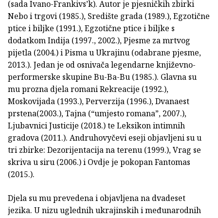
(sada Ivano-Frankivs’k). Autor je pjesničkih zbirki
Nebo i trgovi (1985.), Središte grada (1989.), Egzotične
ptice i biljke (1991.), Egzotične ptice i biljke s
dodatkom Indija (1997., 2002.), Pjesme za mrtvog
pijetla (2004.) i Pisma u Ukrajinu (odabrane pjesme,
2013.). Jedan je od osnivača legendarne književno-
performerske skupine Bu-Ba-Bu (1985.). Glavna su
mu prozna djela romani Rekreacije (1992.),
Moskovijada (1993.), Perverzija (1996.), Dvanaest
prstena(2003.), Tajna (“umjesto romana”, 2007.),
Ljubavnici Justicije (2018.) te Leksikon intimnih
gradova (2011.). Andruhovyčevi eseji objavljeni su u
tri zbirke: Dezorijentacija na terenu (1999.), Vrag se
skriva u siru (2006.) i Ovdje je pokopan Fantomas
(2015.).
Djela su mu prevedena i objavljena na dvadeset
jezika. U nizu uglednih ukrajinskih i međunarodnih