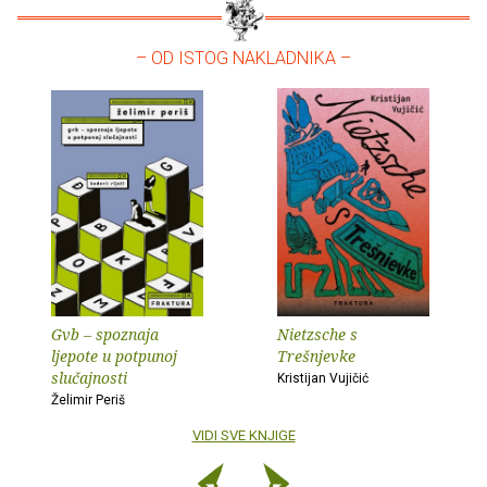
– OD ISTOG NAKLADNIKA –
Gvb – spoznaja
Nietzsche s
ljepote u potpunoj
Trešnjevke
slučajnosti
Kristijan Vujičić
Želimir Periš
VIDI SVE KNJIGE