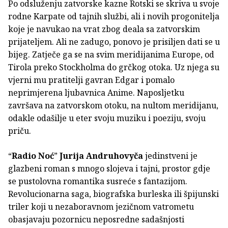
Po odsluženju zatvorske kazne Rotski se skriva u svoje
rodne Karpate od tajnih službi, ali i novih progonitelja
koje je navukao na vrat zbog deala sa zatvorskim
prijateljem. Ali ne zadugo, ponovo je prisiljen dati se u
bijeg. Zatječe ga se na svim meridijanima Europe, od
Tirola preko Stockholma do grčkog otoka. Uz njega su
vjerni mu pratitelji gavran Edgar i pomalo
neprimjerena ljubavnica Anime. Naposljetku
završava na zatvorskom otoku, na nultom meridijanu,
odakle odašilje u eter svoju muziku i poeziju, svoju
priču.
“
Radio Noć
”
Jurija Andruhovyča
jedinstveni je
glazbeni roman s mnogo slojeva i tajni, prostor gdje
se pustolovna romantika susreće s fantazijom.
Revolucionarna saga, biografska burleska ili špijunski
triler koji u nezaboravnom jezičnom vatrometu
obasjavaju pozornicu neposredne sadašnjosti