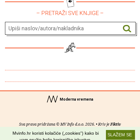
– PRETRAŽI SVE KNJIGE –
Moderna vremena
Sva prava pridržana © MV Info d.o.o. 2026. • Kriv je
Fiktiv
Mvinfo.hr koristi kolačiće („cookies“) kako bi
SLAŽEM SE
O nama
•
Pomoć
•
Uvjeti korištenja
•
RSS kanali
vam pružio bolje korisničko iskustvo.