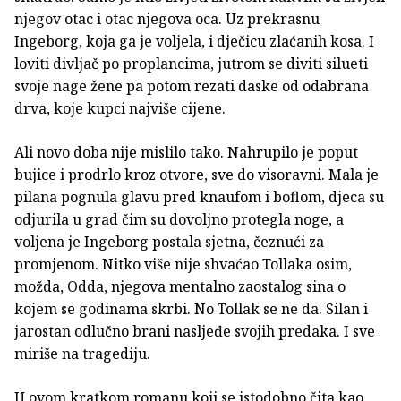
njegov otac i otac njegova oca. Uz prekrasnu
Ingeborg, koja ga je voljela, i dječicu zlaćanih kosa. I
loviti divljač po proplancima, jutrom se diviti silueti
svoje nage žene pa potom rezati daske od odabrana
drva, koje kupci najviše cijene.
Ali novo doba nije mislilo tako. Nahrupilo je poput
bujice i prodrlo kroz otvore, sve do visoravni. Mala je
pilana pognula glavu pred knaufom i boflom, djeca su
odjurila u grad čim su dovoljno protegla noge, a
voljena je Ingeborg postala sjetna, čeznući za
promjenom. Nitko više nije shvaćao Tollaka osim,
možda, Odda, njegova mentalno zaostalog sina o
kojem se godinama skrbi. No Tollak se ne da. Silan i
jarostan odlučno brani nasljeđe svojih predaka. I sve
miriše na tragediju.
U ovom kratkom romanu koji se istodobno čita kao