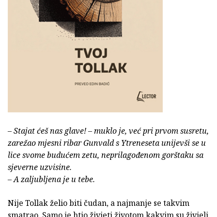
– Stajat ćeš nas glave! – muklo je, već pri prvom susretu,
zarežao mjesni ribar Gunvald s Ytreneseta unijevši se u
lice svome budućem zetu, neprilagođenom gorštaku sa
sjeverne uzvisine.
– A zaljubljena je u tebe.
Nije Tollak želio biti čudan, a najmanje se takvim
smatrao. Samo je htio živjeti životom kakvim su živjeli