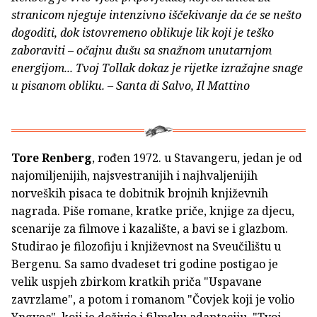
stranicom njeguje intenzivno iščekivanje da će se nešto
dogoditi, dok istovremeno oblikuje lik koji je teško
zaboraviti – očajnu dušu sa snažnom unutarnjom
energijom... Tvoj Tollak dokaz je rijetke izražajne snage
u pisanom obliku. – Santa di Salvo, Il Mattino
Tore Renberg
, rođen 1972. u Stavangeru, jedan je od
najomiljenijih, najsvestranijih i najhvaljenijih
norveških pisaca te dobitnik brojnih književnih
nagrada. Piše romane, kratke priče, knjige za djecu,
scenarije za filmove i kazalište, a bavi se i glazbom.
Studirao je filozofiju i književnost na Sveučilištu u
Bergenu. Sa samo dvadeset tri godine postigao je
velik uspjeh zbirkom kratkih priča "Uspavane
zavrzlame", a potom i romanom "Čovjek koji je volio
Yngvea", koji je doživio i filmsku adaptaciju. "Tvoj