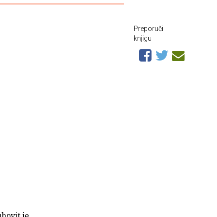
Preporuči
knjigu
uhovit je,