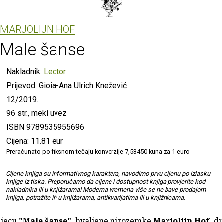
MARJOLIJN HOF
Male šanse
Nakladnik:
Lector
Prijevod: Gioia-Ana Ulrich Knežević
12/2019.
96 str., meki uvez
ISBN 9789535955696
Cijena: 11.81 eur
Preračunato po fiksnom tečaju konverzije 7,53450 kuna za 1 euro
Cijene knjiga su informativnog karaktera, navodimo prvu cijenu po izlasku
knjige iz tiska. Preporučamo da cijene i dostupnost knjiga provjerite kod
nakladnika ili u knjižarama! Moderna vremena više se ne bave prodajom
knjiga, potražite ih u knjižarama, antikvarijatima ili u knjižnicama.
djecu
"Male šanse"
, hvaljene nizozemke
Marjolijn Hof
, d