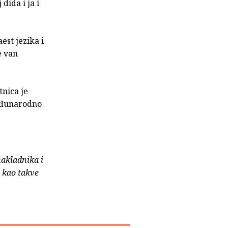
dida i ja i
st jezika i
e van
tnica je
eđunarodno
nakladnika i
e kao takve