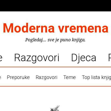
Moderna vremena
Pogledaj... sve je puno knjiga.
e
Razgovori
Djeca
e
Preporuke
Razgovori
Teme
Top lista knji