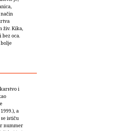
anica,
 način
žrtva
 živ. Kika,
 bez oca.
 bolje
karstvo i
kao
je
1999.), a
se ističu
der nummer