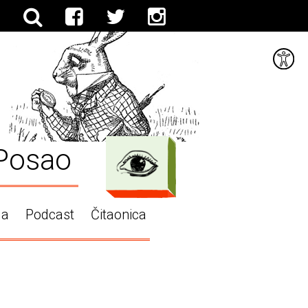
Posao
ga
Podcast
Čitaonica