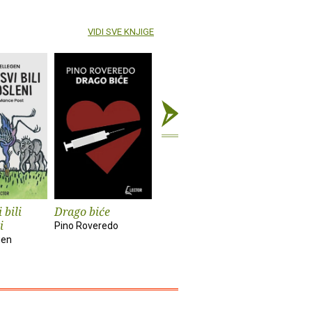
VIDI SVE KNJIGE
 bili
Drago biće
Lica
Utopit će
i
suzama s
Pino Roveredo
Tove Ditlevsen
majki
gen
Johannes 