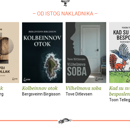
– OD ISTOG NAKLADNIKA –
ak
Kolbeinnov otok
Vilhelmova soba
Kad su svi
besposlen
rg
Bergsveinn Birgisson
Tove Ditlevsen
Toon Telle