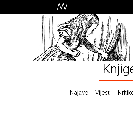
Knjig
Najave
Vijesti
Kritik