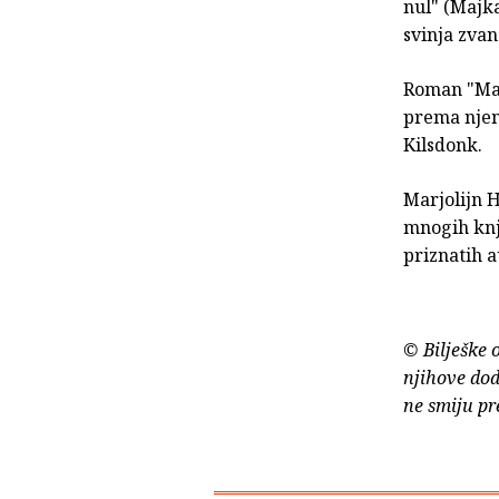
nul" (Majka
svinja zvan
Roman "Mal
prema njemu
Kilsdonk.
Marjolijn H
mnogih knj
priznatih a
© Bilješke 
njihove dod
ne smiju pr