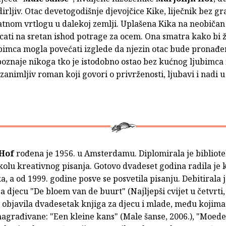
dirljiv. Otac devetogodišnje djevojčice Kike, liječnik bez gr
atnom vrtlogu u dalekoj zemlji. Uplašena Kika na neobičan
ecati na sretan ishod potrage za ocem. Ona smatra kako bi 
bimca mogla povećati izglede da njezin otac bude pronađen
oznaje nikoga tko je istodobno ostao bez kućnog ljubimca i
zanimljiv roman koji govori o privrženosti, ljubavi i nadi u
 Hof
rođena je 1956. u Amsterdamu. Diplomirala je bibliote
olu kreativnog pisanja. Gotovo dvadeset godina radila je 
a, a od 1999. godine posve se posvetila pisanju. Debitirala 
djecu "De bloem van de buurt" (Najljepši cvijet u četvrti, 
 objavila dvadesetak knjiga za djecu i mlade, među kojima 
 nagrađivane: "Een kleine kans" (Male šanse, 2006.), "Moe