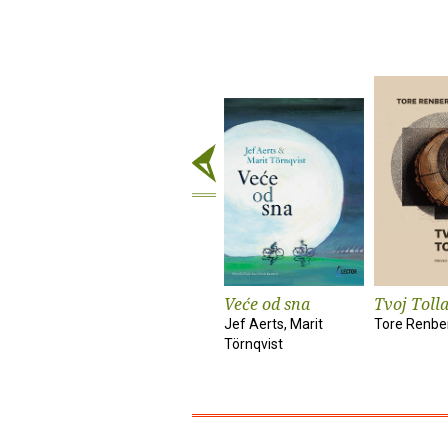
Veće od sna
Tvoj Toll
Jef Aerts, Marit
Tore Renbe
Törnqvist