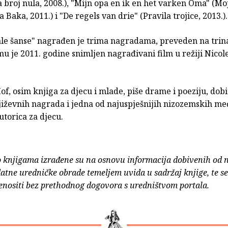
 broj nula, 2008.), "Mijn opa en ik en het varken Oma" (Moj 
a Baka, 2011.) i "De regels van drie" (Pravila trojice, 2013.).
e šanse" nagrađen je trima nagradama, preveden na trinae
 je 2011. godine snimljen nagrađivani film u režiji Nicol
of, osim knjiga za djecu i mlade, piše drame i poeziju, dobi
iževnih nagrada i jedna od najuspješnijih nizozemskih m
utorica za djecu.
o knjigama izrađene su na osnovu informacija dobivenih od 
atne uredničke obrade temeljem uvida u sadržaj knjige, te s
enositi bez prethodnog dogovora s uredništvom portala.