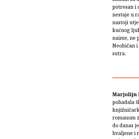
potresan i 
nestaje u r
nastoji utj
kućnog lju
naime, ne p
Neobičan i 
sutra.
Marjolijn
pohađala šk
knjižničark
romanom za 
do danas je
hvaljene i