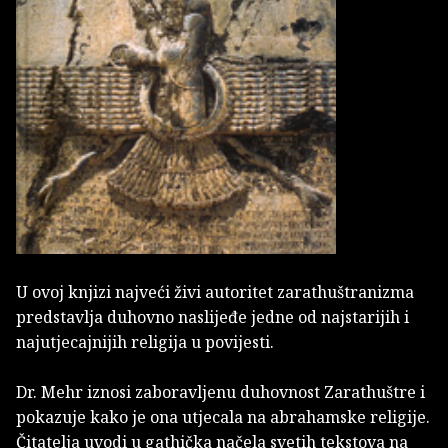
U ovoj knjizi najveći živi autoritet zarathuštranizma
predstavlja duhovno naslijeđe jedne od najstarijih i
najutjecajnijih religija u povijesti.
Dr. Mehr iznosi zaboravljenu duhovnost Zarathuštre i
pokazuje kako je ona utjecala na abrahamske religije.
Čitatelja uvodi u gathička načela svetih tekstova na