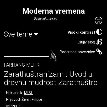
Moderna vremena
Pogledaj... sve je puno knjiga.
Sve teme
Visoki kontrast
Čitljiv slog
Podcrtane poveznice
FARHANG MEHR
Zarathuštranizam : Uvod u
drevnu mudrost Zarathuštre
Nakladnik:
MISL
Prijevod: Živan Filippi
05/2005.