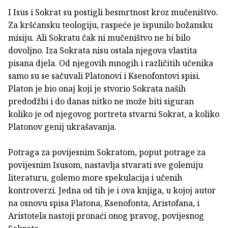
I Isus i Sokrat su postigli besmrtnost kroz mučeništvo.
Za kršćansku teologiju, raspeće je ispunilo božansku
misiju. Ali Sokratu čak ni mučeništvo ne bi bilo
dovoljno. Iza Sokrata nisu ostala njegova vlastita
pisana djela. Od njegovih mnogih i različitih učenika
samo su se sačuvali Platonovi i Ksenofontovi spisi.
Platon je bio onaj koji je stvorio Sokrata naših
predodžbi i do danas nitko ne može biti siguran
koliko je od njegovog portreta stvarni Sokrat, a koliko
Platonov genij ukrašavanja.
Potraga za povijesnim Sokratom, poput potrage za
povijesnim Isusom, nastavlja stvarati sve golemiju
literaturu, golemo more spekulacija i učenih
kontroverzi. Jedna od tih je i ova knjiga, u kojoj autor
na osnovu spisa Platona, Ksenofonta, Aristofana, i
Aristotela nastoji pronaći onog pravog, povijesnog