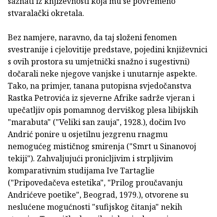
saznati iz književnosti koja mu se povremeno
stvaralački okretala.
Bez namjere, naravno, da taj složeni fenomen
svestranije i cjelovitije predstave, pojedini književnici
s ovih prostora su umjetnički snažno i sugestivni)
dočarali neke njegove vanjske i unutarnje aspekte.
Tako, na primjer, tanana putopisna svjedočanstva
Rastka Petrovića iz sjeverne Afrike sadrže vjeran i
upečatljiv opis pomamnog derviškog plesa libijskih
"marabuta" ("Veliki san zauja", 1928.), dočim Ivo
Andrić ponire u osjetilnu jezgrenu rnagmu
nemogućeg mističnog smirenja ("Smrt u Sinanovoj
tekiji"). Zahvaljujući pronicljivim i strpljivim
komparativnim studijama Ive Tartaglie
("Pripovedačeva estetika", "Prilog proučavanju
Andrićeve poetike", Beograd, 1979.), otvorene su
neslućene mogućnosti "sufijskog čitanja" nekih