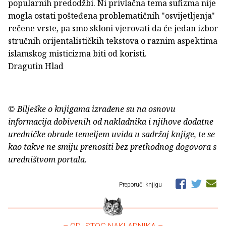
popularnih predodžbi. Ni privlačna tema sufizma nije
mogla ostati pošteđena problematičnih "osvijetljenja"
rečene vrste, pa smo skloni vjerovati da će jedan izbor
stručnih orijentalističkih tekstova o raznim aspektima
islamskog misticizma biti od koristi.
Dragutin Hlad
© Bilješke o knjigama izrađene su na osnovu
informacija dobivenih od nakladnika i njihove dodatne
uredničke obrade temeljem uvida u sadržaj knjige, te se
kao takve ne smiju prenositi bez prethodnog dogovora s
uredništvom portala.
Preporuči knjigu