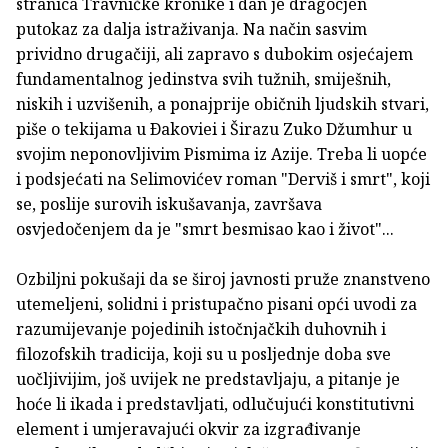
stranica Travničke kronike i dan je dragocjen
putokaz za dalja istraživanja. Na način sasvim
prividno drugačiji, ali zapravo s dubokim osjećajem
fundamentalnog jedinstva svih tužnih, smiješnih,
niskih i uzvišenih, a ponajprije običnih ljudskih stvari,
piše o tekijama u Ðakoviei i Širazu Zuko Džumhur u
svojim neponovljivim Pismima iz Azije. Treba li uopće
i podsjećati na Selimovićev roman "Derviš i smrt", koji
se, poslije surovih iskušavanja, završava
osvjedočenjem da je "smrt besmisao kao i život"...
Ozbiljni pokušaji da se široj javnosti pruže znanstveno
utemeljeni, solidni i pristupačno pisani opći uvodi za
razumijevanje pojedinih istočnjačkih duhovnih i
filozofskih tradicija, koji su u posljednje doba sve
uočljivijim, još uvijek ne predstavljaju, a pitanje je
hoće li ikada i predstavljati, odlučujući konstitutivni
element i umjeravajući okvir za izgrađivanje