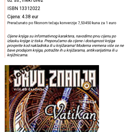
82 str., meki uvez
ISBN 13312022
Cijena: 4.38 eur
Preračunato po fiksnom tečaju konverzije 7,53450 kuna za 1 euro
Cijene knjiga su informativnog karaktera, navodimo prvu cijenu po
izlasku knjige iz tiska. Preporučamo da cijene i dostupnost knjiga
provjerite kod nakladnika ili u knjižarama! Moderna vremena više se ne
bave prodajom knjiga, potražite ih u knjižarama, antikvarijatima ili u
knjižnicama.