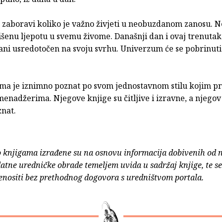
 zaboravi koliko je važno živjeti u neobuzdanom zanosu. N
išenu ljepotu u svemu živome. Današnji dan i ovaj trenutak
ani usredotočen na svoju svrhu. Univerzum će se pobrinuti
ma je iznimno poznat po svom jednostavnom stilu kojim pr
menadžerima. Njegove knjige su čitljive i izravne, a njegov
znat.
o knjigama izrađene su na osnovu informacija dobivenih od 
atne uredničke obrade temeljem uvida u sadržaj knjige, te s
enositi bez prethodnog dogovora s uredništvom portala.