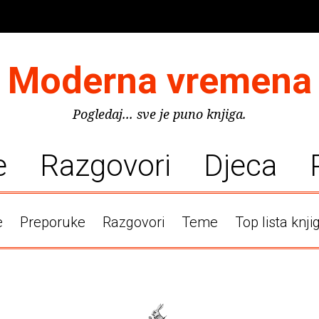
Moderna vremena
Pogledaj... sve je puno knjiga.
e
Razgovori
Djeca
e
Preporuke
Razgovori
Teme
Top lista knji