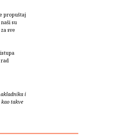
e propuštaj
 naši su
 za sve
istupa
 rad
nakladnika i
e kao takve