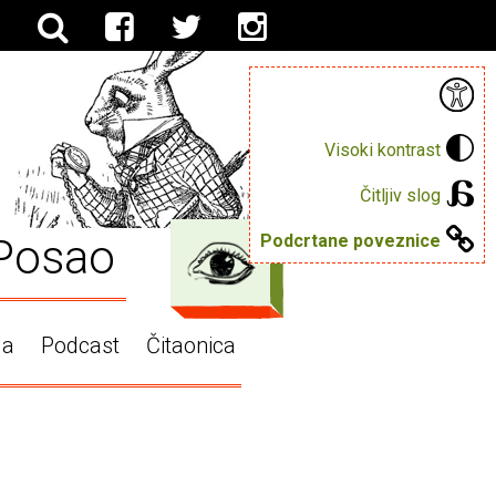
Visoki kontrast
Čitljiv slog
Posao
Podcrtane poveznice
ga
Podcast
Čitaonica