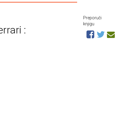
Preporuči
knjigu
rrari :