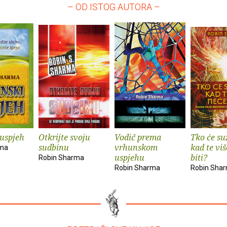
– OD ISTOG AUTORA –
uspjeh
Otkrijte svoju
Vodič prema
Tko će suz
sudbinu
vrhunskom
kad te vi
rma
uspjehu
biti?
Robin Sharma
Robin Sharma
Robin Sha