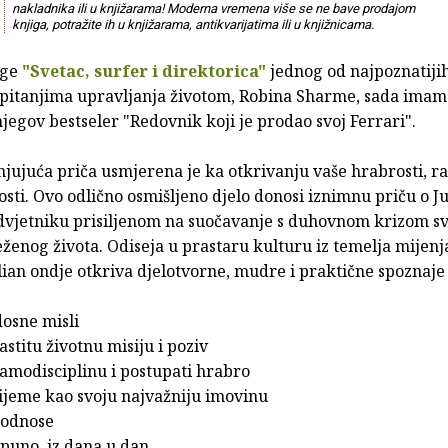
nakladnika ili u knjižarama! Moderna vremena više se ne bave prodajom
knjiga, potražite ih u knjižarama, antikvarijatima ili u knjižnicama.
ige
"Svetac, surfer i direktorica"
jednog od najpoznatijih
o pitanjima upravljanja životom, Robina Sharme, sada imam
 njegov bestseler "Redovnik koji je prodao svoj Ferrari".
ujuća priča usmjerena je ka otkrivanju vaše hrabrosti, ra
dosti. Ovo odlično osmišljeno djelo donosi iznimnu priču o J
dvjetniku prisiljenom na suočavanje s duhovnom krizom s
ženog života. Odiseja u prastaru kulturu iz temelja mijenj
ulian ondje otkriva djelotvorne, mudre i praktične spoznaje
adosne misli
vlastitu životnu misiju i poziv
 samodisciplinu i postupati hrabro
vrijeme kao svoju najvažniju imovinu
 odnose
otpuno, iz dana u dan.