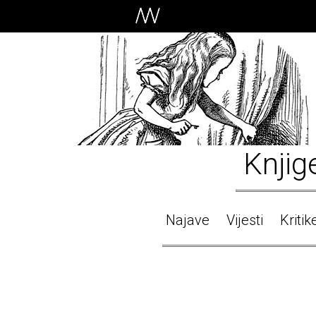
Knjig
Najave
Vijesti
Kritik