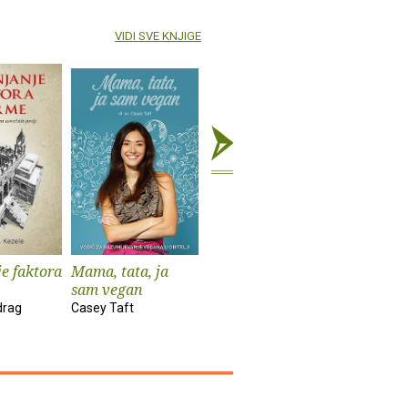
VIDI SVE KNJIGE
e faktora
Mama, tata, ja
Prijatelju, ispričaj
Očuh i ko
sam vegan
moju priču
Aleksandr
drag
Casey Taft
Hampame