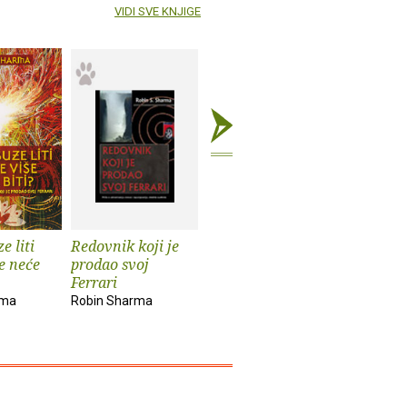
VIDI SVE KNJIGE
e liti
Redovnik koji je
Svetac, surfer i
še neće
prodao svoj
direktorica :
Ferrari
Zadivljujuća priča
o...
rma
Robin Sharma
Robin Sharma