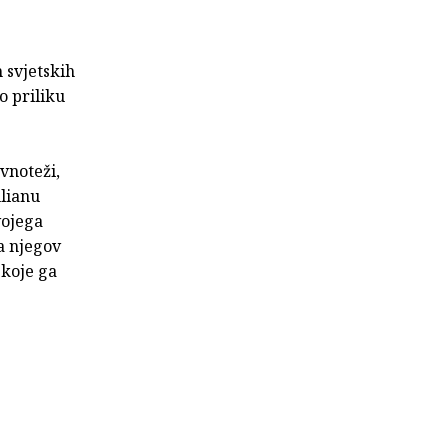
 svjetskih
o priliku
vnoteži,
ulianu
vojega
a njegov
 koje ga