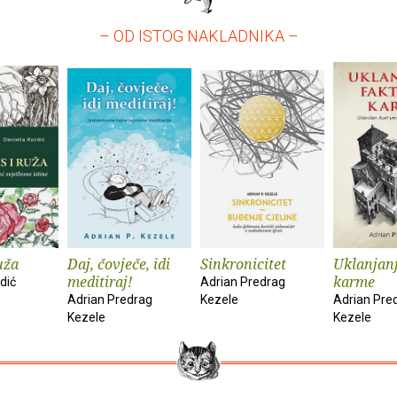
– OD ISTOG NAKLADNIKA –
uža
Daj, čovječe, idi
Sinkronicitet
Uklanjanj
meditiraj!
karme
dić
Adrian Predrag
Adrian Predrag
Kezele
Adrian Pre
Kezele
Kezele