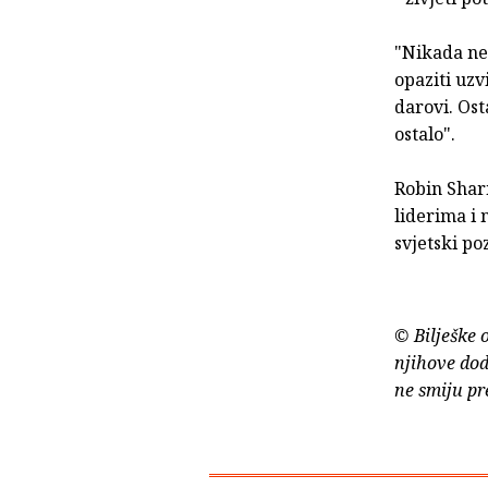
"Nikada ne
opaziti uzv
darovi. Ost
ostalo".
Robin Shar
liderima i 
svjetski po
© Bilješke 
njihove dod
ne smiju pr