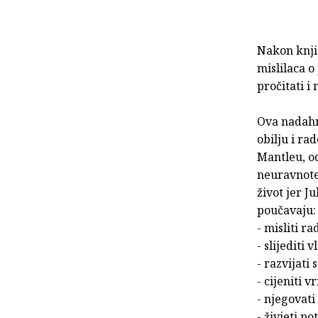
Nakon knj
mislilaca 
pročitati i
Ova nadahnj
obilju i ra
Mantleu, o
neuravnote
život jer J
poučavaju:
- misliti r
- slijediti 
- razvijati
- cijeniti 
- njegovati
- živjeti p