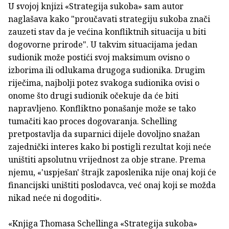
U svojoj knjizi «Strategija sukoba» sam autor
naglašava kako "proučavati strategiju sukoba znači
zauzeti stav da je većina konfliktnih situacija u biti
dogovorne prirode". U takvim situacijama jedan
sudionik može postići svoj maksimum ovisno o
izborima ili odlukama drugoga sudionika. Drugim
riječima, najbolji potez svakoga sudionika ovisi o
onome što drugi sudionik očekuje da će biti
napravljeno. Konfliktno ponašanje može se tako
tumačiti kao proces dogovaranja. Schelling
pretpostavlja da suparnici dijele dovoljno snažan
zajednički interes kako bi postigli rezultat koji neće
uništiti apsolutnu vrijednost za obje strane. Prema
njemu, «'uspješan' štrajk zaposlenika nije onaj koji će
financijski uništiti poslodavca, već onaj koji se možda
nikad neće ni dogoditi».
«Knjiga Thomasa Schellinga «Strategija sukoba»