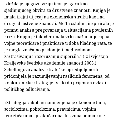
izložila je njegovu viziju teorije igara kao
sjedinjujućeg okvira za društvene znanosti. Knjiga je
imala trajni utjecaj na ekonomsku struku kao i na
druge društvene znanosti. Među ostalim, inspirirala je
pomnu analizu pregovaranja u situacijama povijesnih
kriza. Knjiga je također imala vrlo snažan utjecaj na
vojne teoretičare i praktičare u doba hladnog rata, te
je mogla značajno pridonijeti međusobnom
zastrašivanju i razoružanju supersila." (Iz izvještaja
Kraljevske švedske akademije znanosti 2005.)
Schellingova analiza strateške opredijeljenosti
pridonijela je razumijevanju različitih fenomena, od
konkurentske strategije tvrtki do prijenosa ovlasti
političkog odlučivanja.
«Strategija sukoba» namijenjena je ekonomistima,
sociolozima, politolozima, pravnicima, vojnim
teoretičarima i praktičarima, te svima onima koje