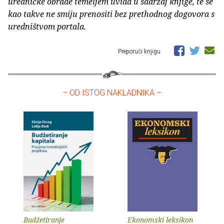
uredničke obrade temeljem uvida u sadržaj knjige, te se
kao takve ne smiju prenositi bez prethodnog dogovora s
uredništvom portala.
Preporuči knjigu
– OD ISTOG NAKLADNIKA –
Budžetiranje
Ekonomski leksikon