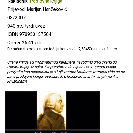
Nakladnik:
Poslovna knjiga
Prijevod: Marijan Hanžeković
03/2007.
940 str., tvrdi uvez
ISBN 9789531575041
Cijena: 26.41 eur
Preračunato po fiksnom tečaju konverzije 7,53450 kuna za 1 euro
Cijene knjiga su informativnog karaktera, navodimo prvu cijenu po
izlasku knjige iz tiska. Preporučamo da cijene i dostupnost knjiga
provjerite kod nakladnika ili u knjižarama! Moderna vremena više se ne
bave prodajom knjiga, potražite ih u knjižarama, antikvarijatima ili u
knjižnicama.