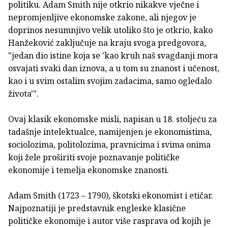
politiku. Adam Smith nije otkrio nikakve vječne i
nepromjenljive ekonomske zakone, ali njegov je
doprinos nesumnjivo velik utoliko što je otkrio, kako
Hanžeković zaključuje na kraju svoga predgovora,
"jedan dio istine koja se 'kao kruh naš svagdanji mora
osvajati svaki dan iznova, a u tom su znanost i učenost,
kao i u svim ostalim svojim zadacima, samo ogledalo
života'".
Ovaj klasik ekonomske misli, napisan u 18. stoljeću za
tadašnje intelektualce, namijenjen je ekonomistima,
sociolozima, politolozima, pravnicima i svima onima
koji žele proširiti svoje poznavanje političke
ekonomije i temelja ekonomske znanosti.
Adam Smith (1723 – 1790), škotski ekonomist i etičar.
Najpoznatiji je predstavnik engleske klasične
političke ekonomije i autor više rasprava od kojih je