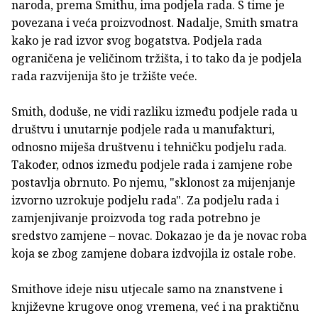
naroda, prema Smithu, ima podjela rada. S time je
povezana i veća proizvodnost. Nadalje, Smith smatra
kako je rad izvor svog bogatstva. Podjela rada
ograničena je veličinom tržišta, i to tako da je podjela
rada razvijenija što je tržište veće.
Smith, doduše, ne vidi razliku između podjele rada u
društvu i unutarnje podjele rada u manufakturi,
odnosno miješa društvenu i tehničku podjelu rada.
Također, odnos između podjele rada i zamjene robe
postavlja obrnuto. Po njemu, "sklonost za mijenjanje
izvorno uzrokuje podjelu rada". Za podjelu rada i
zamjenjivanje proizvoda tog rada potrebno je
sredstvo zamjene – novac. Dokazao je da je novac roba
koja se zbog zamjene dobara izdvojila iz ostale robe.
Smithove ideje nisu utjecale samo na znanstvene i
književne krugove onog vremena, već i na praktičnu