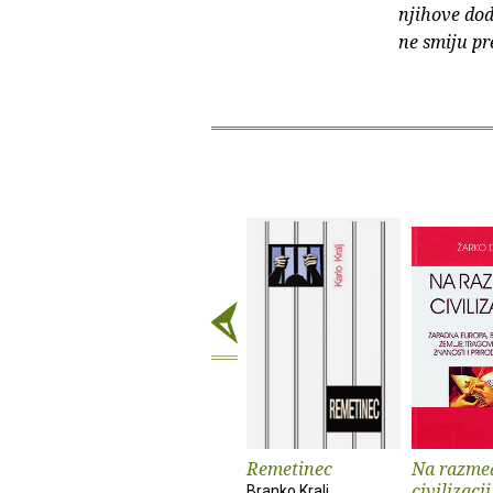
njihove dod
ne smiju pr
Remetinec
Na razme
civilizacij
Branko Kralj