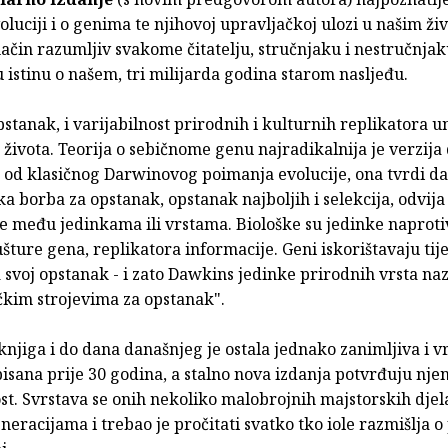
voluciji i o genima te njihovoj upravljačkoj ulozi u našim ži
ačin razumljiv svakome čitatelju, stručnjaku i nestručnjak
 istinu o našem, tri milijarda godina starom nasljeđu.
stanak, i varijabilnost prirodnih i kulturnih replikatora u
a života. Teorija o sebičnome genu najradikalnija je verzij
u od klasičnog Darwinovog poimanja evolucije, ona tvrdi da
ka borba za opstanak, opstanak najboljih i selekcija, odvij
e među jedinkama ili vrstama. Biološke su jedinke naproti
jušture gena, replikatora informacije. Geni iskorištavaju tije
a svoj opstanak - i zato Dawkins jedinke prirodnih vrsta na
čkim strojevima za opstanak".
njiga i do dana današnjeg je ostala jednako zanimljiva i v
pisana prije 30 godina, a stalno nova izdanja potvrđuju nje
t. Svrstava se onih nekoliko malobrojnih majstorskih djela
generacijama i trebao je pročitati svatko tko iole razmišlja o