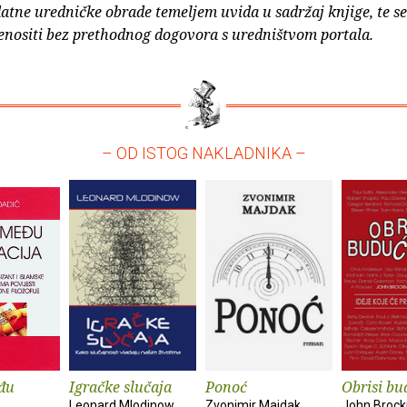
atne uredničke obrade temeljem uvida u sadržaj knjige, te s
enositi bez prethodnog dogovora s uredništvom portala.
– OD ISTOG NAKLADNIKA –
đu
Igračke slučaja
Ponoć
Obrisi bu
Leonard Mlodinow
Zvonimir Majdak
John Broc