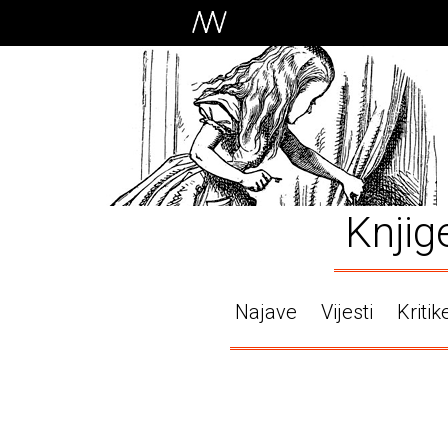
Knjig
Najave
Vijesti
Kritik