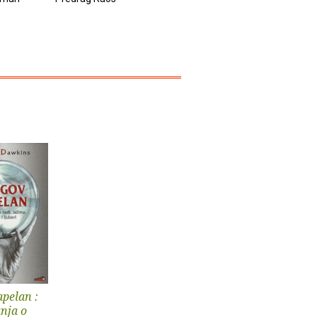
Anthony De Mello
Nada Mihel
pelan :
nja o