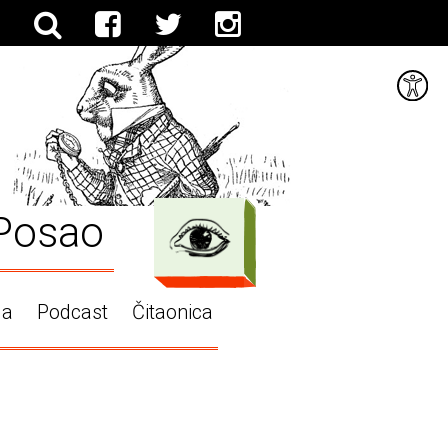
Posao
ga
Podcast
Čitaonica