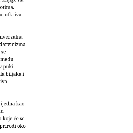
votima.
u, otkriva
niverzalna
a darvinizma
 se
a među
v puki
la biljaka i
ziva
rijedna kao
nu
 koje će se
 prirodi oko