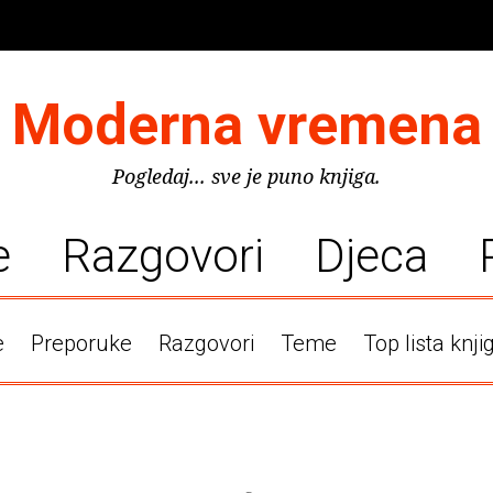
Moderna vremena
Pogledaj... sve je puno knjiga.
e
Razgovori
Djeca
e
Preporuke
Razgovori
Teme
Top lista knji