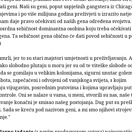
ši geni. Naši su geni, poput uspješnih gangstera iz Chicaga
jevima i po više milijuna godina preživjeti u izrazito natj
 nam daje pravo očekivati od naših gena određena svojstva.
losrdna sebičnost dominantna osobina koju treba očekivati
ena. Ta sebičnost gena obično će dati povod sebičnosti u 
)
umrli, jer to su stari majstori umjetnosti u preživljavanju. A
kako slobodno plutaju u moru jer su od te viteške slobode 
ada se gomilaju u velikim kolonijama, sigurni unutar gole
bota, zapečaćeni i odvojeni od vanjskoga svijeta, s kojim
ju vijugavim, posrednim putovima i kojima upravljaju pu
ontrole. Oni se nalaze u vama, u meni, stvorili su nas, naše t
vanje konačni je smisao našeg postojanja. Dug put su prešli
 Sada se kreću pod nazivom geni, a mi smo njihovi strojev
nje."
ilarno izdanje
(s novim predgovorom autora) najpoznatije