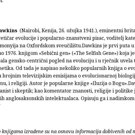
i.
awkins
(Nairobi, Kenija, 26. ožujka 1941.), eminentni brit
retičar evolucije i popularno-znanstveni pisac, voditelj kat
imonyija na Oxfordskom sveučilištu.Dawkins je prvi puta u 
o 1976. knjigom «Sebični gen» («The Selfish Gene») koja je
ala gensko-centrični pogled na evoluciju i u rječnik uvela
ika. Od tada je napisao nekoliko popularnih knjiga o evol
u brojnim televizijskim emisijama o evolucionarnoj biologij
u, i religiji. Autor je popularne knjige «Iluzija o Bogu».D
anist i skeptik; kao komentator znanosti, religije i politike
jih anglosaksonskih intelektualaca. Opisuju ga i nadimko
"
o knjigama izrađene su na osnovu informacija dobivenih od 