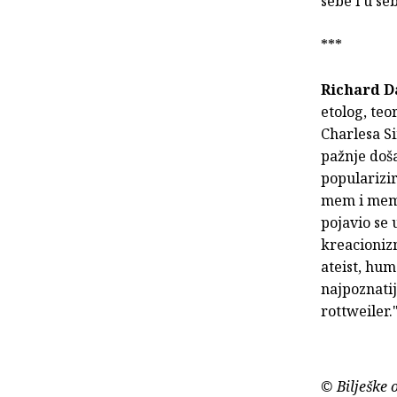
sebe i u seb
***
Richard D
etolog, teo
Charlesa S
pažnje doša
popularizir
mem i memet
pojavio se 
kreacionizm
ateist, hum
najpoznati
rottweiler.
© Bilješke 