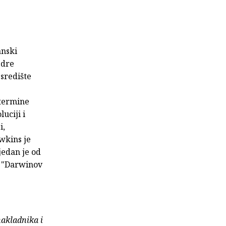
anski
edre
središte
 termine
uciji i
i,
awkins je
 jedan je od
m "Darwinov
nakladnika i