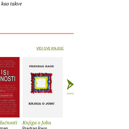
e kao takve
VIDI SVE KNJIGE
dućnosti
Knjiga o Jobu
Ponovno
Napokon
otkrivanje života
brucošic
kman
Predrag Raos