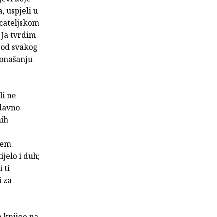
, uspjeli u
ecateljskom
 Ja tvrdim
 od svakog
ponašanju
li ne
odavno
mih
tem
ijelo i duh;
 ti
i za
 knjige na