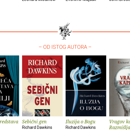
– OD ISTOG AUTORA –
redstava
Sebični gen
Iluzija o Bogu
Vragov ka
Razmišlja
Richard Dawkins
Richard Dawkins