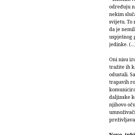
određuju na
nekim sluča
svijetu. To
da je nemi
uspješnog g
jedinke. (...
Oni nisu iz
tražite ih 
odustali. S
trapavih ro
komunicira
daljinske k
njihovo oču
umnoživači.
preživljava
Novo, jub