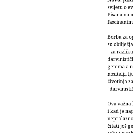
svijetu o e
Pisana na n
fascinantnu
Borba za op
su obilježj
- za razlik
darvinistič
genima a n
nositelji, l
životinja z
"darvinisti
Ova važna k
i kad je na
neprolaznos
čitati još 