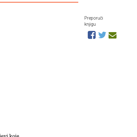
Preporuči
knjigu
jevi koje