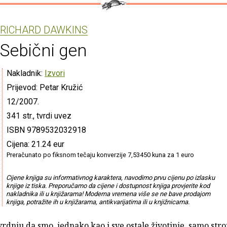
RICHARD DAWKINS
Sebični gen
Nakladnik:
Izvori
Prijevod: Petar Kružić
12/2007.
341 str., tvrdi uvez
ISBN 9789532032918
Cijena: 21.24 eur
Preračunato po fiksnom tečaju konverzije 7,53450 kuna za 1 euro
Cijene knjiga su informativnog karaktera, navodimo prvu cijenu po izlasku
knjige iz tiska. Preporučamo da cijene i dostupnost knjiga provjerite kod
nakladnika ili u knjižarama! Moderna vremena više se ne bave prodajom
knjiga, potražite ih u knjižarama, antikvarijatima ili u knjižnicama.
rdnju da smo, jednako kao i sve ostale životinje, samo stro