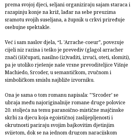
prema svojoj djeci, seljani organiziraju sajam staraca i
razapinju konje na križ, lađar na sebe preuzima
sramotu svojih suseljana, a župnik u crkvi priređuje
osebujne spektakle.
Već i sam naslov djela, “L 'Arrache-coeur”, povezuje
cijeli niz razina i teško je prevediv (glagol arracher
znači (iš)čupati, nasilno (iz)vaditi, izvući, oteti, slomiti),
pa je utoliko rješenje naše vrsne prevoditeljice Višnje
Machiedo, Srcoder, u semantičkom, zvučnom i
simboličkom smislu najbliže izvorniku.
Ona je sama o tom romanu napisala: "’Srcoder’ se
ubraja među najoriginalnije romane druge polovice
20. stoljeća na temu paranoično-mistične majčinske
skrbi za djecu koja egoističnoj zaslijepljenosti i
okrutnosti pariraju svojim bajkovitim djetinjim
svijetom, dok se na jednom drugom naracijskom