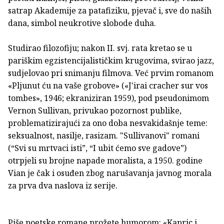
satrap Akademije za patafiziku, pjevač i, sve do naših
dana, simbol neukrotive slobode duha.
Studirao filozofiju; nakon II. svj. rata kretao se u
pariškim egzistencijalističkim krugovima, svirao jazz,
sudjelovao pri snimanju filmova. Već prvim romanom
«Pljunut ću na vaše grobove» («J'irai cracher sur vos
tombes», 1946; ekraniziran 1959), pod pseudonimom
Vernon Sullivan, privukao pozornost publike,
problematizirajući za ono doba nesvakidašnje teme:
seksualnost, nasilje, rasizam. "Sullivanovi" romani
(“Svi su mrtvaci isti”, “I ubit ćemo sve gadove”)
otrpjeli su brojne napade moralista, a 1950. godine
Vian je čak i osuđen zbog narušavanja javnog morala
za prva dva naslova iz serije.
Piše poetske romane prožete humorom: «Kapric i