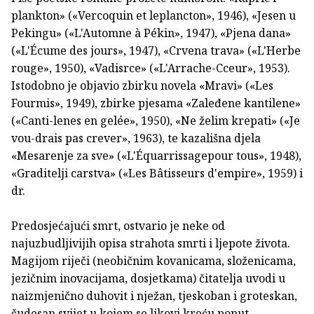
plankton» («Vercoquin et leplancton», 1946), «Jesen u
Pekingu» («L'Automne à Pékin», 1947), «Pjena dana»
(«L'Écume des jours», 1947), «Crvena trava» («L'Herbe
rouge», 1950), «Vadisrce» («L'Arrache-Cceur», 1953).
Istodobno je objavio zbirku novela «Mravi» («Les
Fourmis», 1949), zbirke pjesama «Zaleđene kantilene»
(«Canti-lenes en gelée», 1950), «Ne želim krepati» («Je
vou-drais pas crever», 1963), te kazališna djela
«Mesarenje za sve» («L'Équarrissagepour tous», 1948),
«Graditelji carstva» («Les Bâtisseurs d'empire», 1959) i
dr.
Predosjećajući smrt, ostvario je neke od
najuzbudljivijih opisa strahota smrti i ljepote života.
Magijom riječi (neobičnim kovanicama, složenicama,
jezičnim inovacijama, dosjetkama) čitatelja uvodi u
naizmjenično duhovit i nježan, tjeskoban i groteskan,
čudesan svijet u kojem se likovi kreću poput