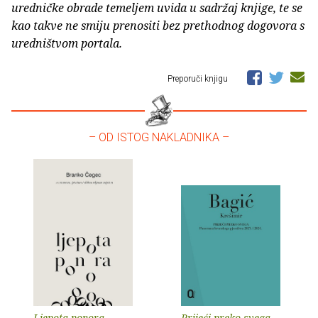
uredničke obrade temeljem uvida u sadržaj knjige, te se
kao takve ne smiju prenositi bez prethodnog dogovora s
uredništvom portala.
Preporuči knjigu
– OD ISTOG NAKLADNIKA –
Ljepota ponora
Prijeći preko svega