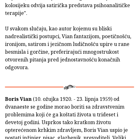
kolosijeku odvija satirička predstava psihoanalitičke
terapije".
U svakom slučaju, kao autor kojemu su bliski
nadrealistički postupci, Vian fantazijom, poetičnošću,
ironijom, satirom i jezičnom ludičnošću upire u rane
besmisla i gorčine, preferirajući mnogostrukost
otvorenih pitanja pred jednostavnošću konačnih
odgovora.
Boris Vian
(10. ožujka 1920. - 23. lipnja 1959) od
dvanaeste se godine morao boriti sa zdravstvenim
problemima koji će ga koštati života u trideset i
devetoj godini. Usprkos tako kratkom životu
opterećenom krhkim zdravljem, Boris Vian uspio je
postati inžinjer, pisac, glazbenik, prevoditelj, Veliki