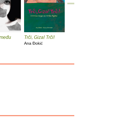
 među
Trči, Giza! Trči!
Recepti za sreću
Feba
Ana Ðokić
Ana Ðokić
Ana Ðoki