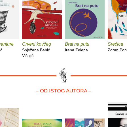
vanture
Crveni kovčeg
Brat na putu
Srećica
ić
Snježana Babić
Irena Zelena
Zoran Pon
Višnjić
– OD ISTOG AUTORA –