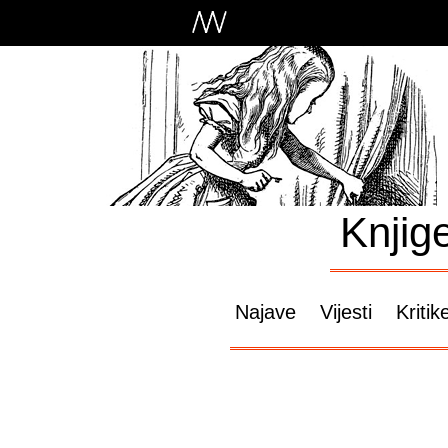
Knjig
Najave
Vijesti
Kritik