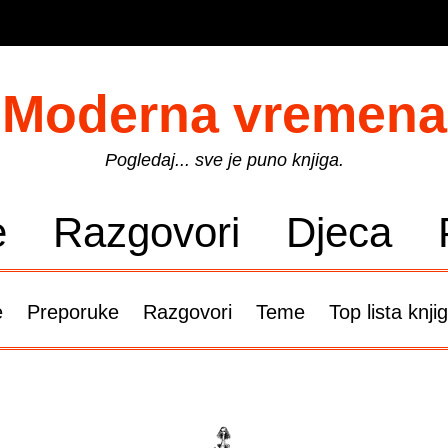
Moderna vremena
Pogledaj... sve je puno knjiga.
e
Razgovori
Djeca
e
Preporuke
Razgovori
Teme
Top lista knji