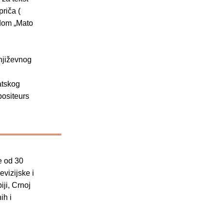
priča (
adom „Mato
književnog
atskog
positeurs
e od 30
evizijske i
iji, Crnoj
ih i