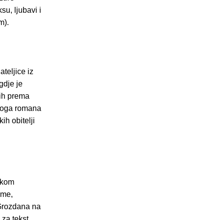
su, ljubavi i
m).
teljice iz
gdje je
gih prema
 ovoga romana
h obitelji
fskom
ame,
„Grozdana na
 za tekst