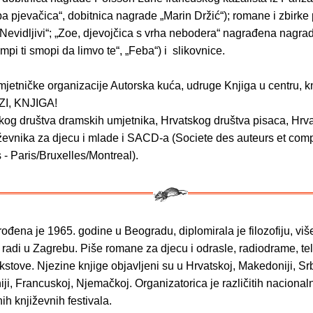
a pjevačica“, dobitnica nagrade „Marin Držić“); romane i zbirke 
 Nevidljivi“; „Zoe, djevojčica s vrha nebodera“ nagrađena nagr
mpi ti smopi da limvo te“, „Feba“) i slikovnice.
umjetničke organizacije Autorska kuća, udruge Knjiga u centru, 
AZI, KNJIGA!
kog društva dramskih umjetnika, Hrvatskog društva pisaca, Hrv
iževnika za djecu i mlade i SACD-a (Societe des auteurs et com
- Paris/Bruxelles/Montreal).
ođena je 1965. godine u Beogradu, diplomirala je filozofiju, viš
i radi u Zagrebu. Piše romane za djecu i odrasle, radiodrame, tel
kstove. Njezine knjige objavljeni su u Hrvatskoj, Makedoniji, Srb
iji, Francuskoj, Njemačkoj. Organizatorica je različitih nacionaln
h književnih festivala.