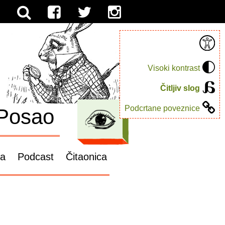
Visoki kontrast
Čitljiv slog
Podcrtane poveznice
Posao
ga
Podcast
Čitaonica