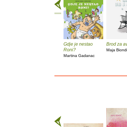
Gdje je nestao
Brod za a
Roni?
Maja Biond
Martina Gadanac