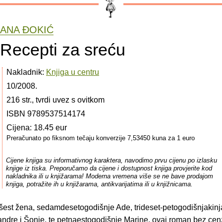
ANA ÐOKIĆ
Recepti za sreću
Nakladnik:
Knjiga u centru
10/2008.
216 str., tvrdi uvez s ovitkom
ISBN 9789537514174
Cijena: 18.45 eur
Preračunato po fiksnom tečaju konverzije 7,53450 kuna za 1 euro
Cijene knjiga su informativnog karaktera, navodimo prvu cijenu po izlasku
knjige iz tiska. Preporučamo da cijene i dostupnost knjiga provjerite kod
nakladnika ili u knjižarama! Moderna vremena više se ne bave prodajom
knjiga, potražite ih u knjižarama, antikvarijatima ili u knjižnicama.
 šest žena, sedamdesetogodišnje Ade, trideset-petogodišnjakinj
ndre i Šonje, te petnaestogodišnje Marine, ovaj roman bez cen