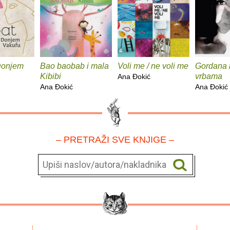
Donjem
Bao baobab i mala
Voli me / ne voli me
Gordana
Kibibi
vrbama
Ana Ðokić
Ana Ðokić
Ana Ðokić
– PRETRAŽI SVE KNJIGE –