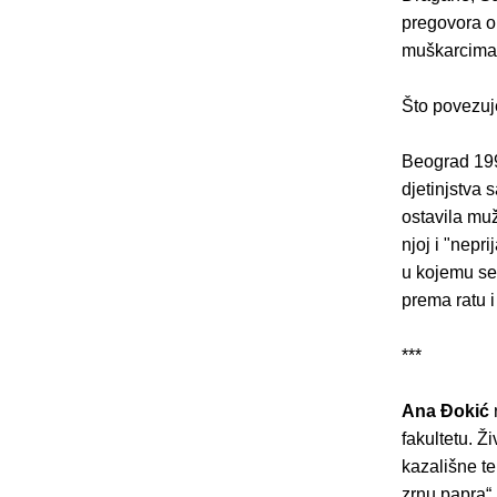
pregovora o 
muškarcima 
Što povezuj
Beograd 1999
djetinjstva 
ostavila muž
njoj i "nepr
u kojemu se 
prema ratu i
***
Ana Ðokić
fakultetu. Ž
kazališne t
zrnu papra“,