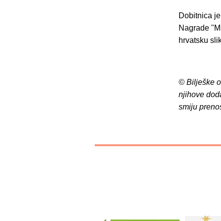
Dobitnica je
Nagrade "Ma
hrvatsku sli
© Bilješke 
njihove dod
smiju preno