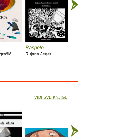
Raspelo
Tofu i Tuna i tuna
Kako (ne
vol
grašić
Rujana Jeger
Alma Pongrašić
Aljoša Vu
VIDI SVE KNJIGE