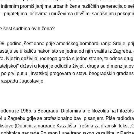
intimnim promišljanjima urbanih žena različitih generacija o sek
- prijateljima, očevima i muževima (bivšim, sadašnjim i pokojni
e šest sudbina ovih žena?
. godine, šest dana prije američkog bombardi ranja Srbije, prija
sastaju se u kafiću nakon što se jedna od njih vratila iz Zagreba, 
a. Njezin doživljaj rodnoga grada s jedne strane, te odnos dru
ijateljskoj" državi u kojoj je odlučila živjeti, druga su dimenzija
po prvi put u Hrvatskoj progovara o stavu beogradskih građanski
 raspadu Jugoslavije.
rođena je 1965. u Beogradu. Diplomirala je filozofiju na Filozo
ivi u Zagrebu gdje se profesionalno bavi pisanjem. Piše radiodr
ekstove (Dobitnica nagrade Kazališta Trešnja za dramski tekst 
 dobitnica nagrade Poisson Lune francuskog kazališta iz Pariza