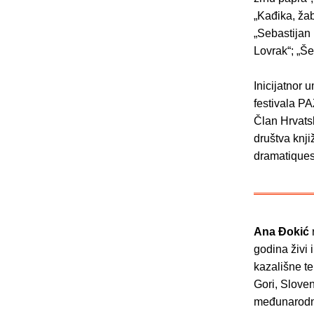
„Kađika, žab
„Sebastijan
Lovrak“; „Še
Inicijatnor 
festivala P
Član Hrvats
društva knj
dramatiques 
Ana Đokić
r
godina živi 
kazališne te
Gori, Sloven
međunarodni