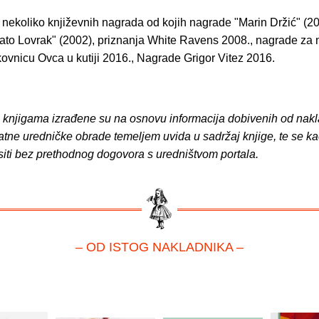
 nekoliko književnih nagrada od kojih nagrade "Marin Držić" (20
to Lovrak" (2002), priznanja White Ravens 2008., nagrade za 
kovnicu Ovca u kutiji 2016., Nagrade Grigor Vitez 2016.
o knjigama izrađene su na osnovu informacija dobivenih od nakl
atne uredničke obrade temeljem uvida u sadržaj knjige, te se ka
siti bez prethodnog dogovora s uredništvom portala.
– OD ISTOG NAKLADNIKA –