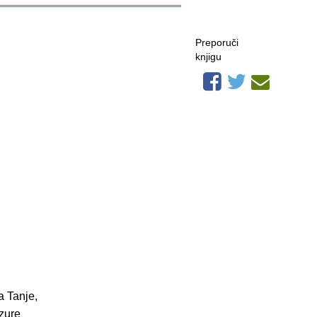
Preporuči
knjigu
a Tanje,
zure