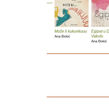
Može li kukurikuuu
Egipat u 
Vakufu
Ana Ðokić
Ana Ðokić