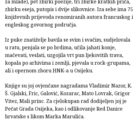
za mlade), pet zbirki poezije, tri zbirke kratkih priča,
zbirku eseja, putopis i dvije slikovnice. Iza sebe ima 75
književnih prijevoda renomiranih autora francuskog i
engleskog govornog područja.
Iz puke znatiželje bavila se svim i svačim, sudjelovala
u ratu, penjala se po brdima, učila jahati konje,
mačevati, veslati, uzgojila vrt pun ljekovitih trava,
kopala po arhivima i zemlji, pjevala u rock-grupama,
ali i opernom zboru HNK-a u Osijeku.
Knjige su joj ovjenčane nagradama Vladimir Nazor, K.
Š. Gjalski, Fric, Galović, Kozarac, Mato Lovrak, Grigor
Vitez, Mali princ. Za cjelokupan rad dodijeljen joj je
Pečat Grada Osijeka, kao i odlikovanje Red Danice
hrvatske s likom Marka Marulića.