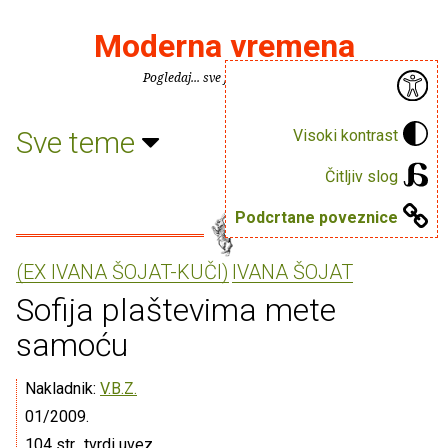
Moderna vremena
Pogledaj... sve je puno knjiga.
Sve teme
Visoki kontrast
Čitljiv slog
Podcrtane poveznice
(EX IVANA ŠOJAT-KUČI)
IVANA ŠOJAT
Sofija plaštevima mete
samoću
Nakladnik:
V.B.Z.
01/2009.
104 str., tvrdi uvez