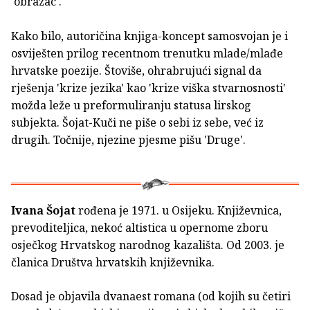
'obrazac'.
Kako bilo, autoričina knjiga-koncept samosvojan je i
osviješten prilog recentnom trenutku mlade/mlađe
hrvatske poezije. Štoviše, ohrabrujući signal da
rješenja 'krize jezika' kao 'krize viška stvarnosnosti'
možda leže u preformuliranju statusa lirskog
subjekta. Šojat-Kuči ne piše o sebi iz sebe, već iz
drugih. Točnije, njezine pjesme pišu 'Druge'.
Ivana Šojat
rođena je 1971. u Osijeku. Književnica,
prevoditeljica, nekoć altistica u opernome zboru
osječkog Hrvatskog narodnog kazališta. Od 2003. je
članica Društva hrvatskih književnika.
Dosad je objavila dvanaest romana (od kojih su četiri