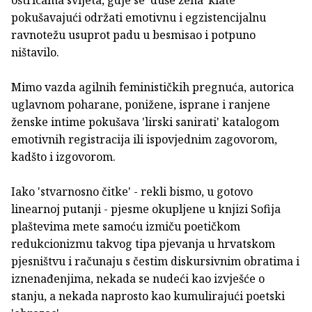
oštricama svijeta, gdje se 'duše žena' klate
pokušavajući održati emotivnu i egzistencijalnu
ravnotežu usuprot padu u besmisao i potpuno
ništavilo.
Mimo vazda agilnih feminističkih pregnuća, autorica
uglavnom poharane, ponižene, isprane i ranjene
ženske intime pokušava 'lirski sanirati' katalogom
emotivnih registracija ili ispovjednim zagovorom,
kadšto i izgovorom.
Iako 'stvarnosno čitke' - rekli bismo, u gotovo
linearnoj putanji - pjesme okupljene u knjizi Sofija
plaštevima mete samoću izmiču poetičkom
redukcionizmu takvog tipa pjevanja u hrvatskom
pjesništvu i računaju s čestim diskursivnim obratima i
iznenađenjima, nekada se nudeći kao izvješće o
stanju, a nekada naprosto kao kumulirajući poetski