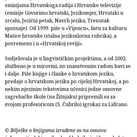
emisijama Hrvatskoga radija i Hrvatske televizije
(emisije Govorimo hrvatski, Jezikomjer, Hrvatski u
zrcalu, Jezični petak, Navrh jezika, Trenutak
spoznaje). Od 1999. piše u »Vijencu«, listu za kulturu
Matice hrvatske (stalna jezikoslovna rubrika), a
povremeno i u »Hrvatskoj reviji«.
Sudjelovala je u lingvističkim projektima, a od 2002.
službeno je u mirovini, no znanstvenim radom bavi se
i dalje. Piše knjige i članke o hrvatskom jeziku,
predaje o hrvatskom jeziku po cijeloj Hrvatskoj, a po
nekim njezinim tekstovima učenici jedne osnovne
zagrebačke škole (na Žitnjaku) pripremili su sa
svojom profesoricom (S. Čubrilo) igrokaz za Lidrano.
© Bilješke o knjigama izrađene su na osnovu