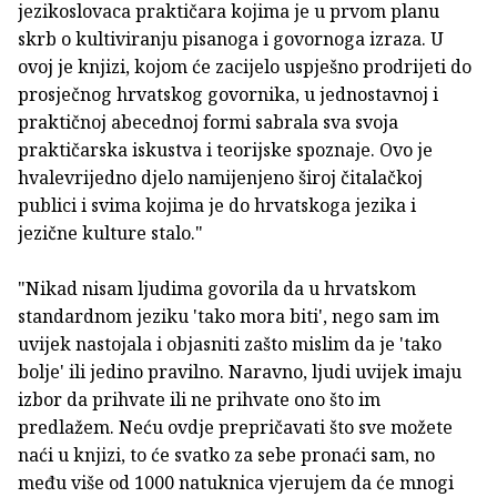
jezikoslovaca praktičara kojima je u prvom planu
skrb o kultiviranju pisanoga i govornoga izraza. U
ovoj je knjizi, kojom će zacijelo uspješno prodrijeti do
prosječnog hrvatskog govornika, u jednostavnoj i
praktičnoj abecednoj formi sabrala sva svoja
praktičarska iskustva i teorijske spoznaje. Ovo je
hvalevrijedno djelo namijenjeno široj čitalačkoj
publici i svima kojima je do hrvatskoga jezika i
jezične kulture stalo."
"Nikad nisam ljudima govorila da u hrvatskom
standardnom jeziku 'tako mora biti', nego sam im
uvijek nastojala i objasniti zašto mislim da je 'tako
bolje' ili jedino pravilno. Naravno, ljudi uvijek imaju
izbor da prihvate ili ne prihvate ono što im
predlažem. Neću ovdje prepričavati što sve možete
naći u knjizi, to će svatko za sebe pronaći sam, no
među više od 1000 natuknica vjerujem da će mnogi