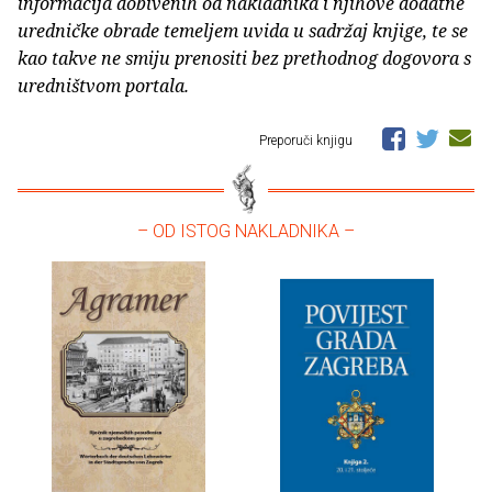
informacija dobivenih od nakladnika i njihove dodatne
uredničke obrade temeljem uvida u sadržaj knjige, te se
kao takve ne smiju prenositi bez prethodnog dogovora s
uredništvom portala.
Preporuči knjigu
– OD ISTOG NAKLADNIKA –