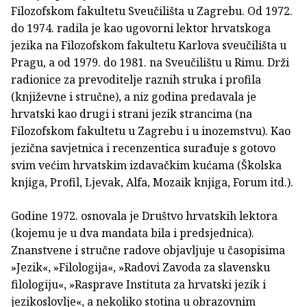
Filozofskom fakultetu Sveučilišta u Zagrebu. Od 1972.
do 1974. radila je kao ugovorni lektor hrvatskoga
jezika na Filozofskom fakultetu Karlova sveučilišta u
Pragu, a od 1979. do 1981. na Sveučilištu u Rimu. Drži
radionice za prevoditelje raznih struka i profila
(književne i stručne), a niz godina predavala je
hrvatski kao drugi i strani jezik strancima (na
Filozofskom fakultetu u Zagrebu i u inozemstvu). Kao
jezična savjetnica i recenzentica surađuje s gotovo
svim većim hrvatskim izdavačkim kućama (Školska
knjiga, Profil, Ljevak, Alfa, Mozaik knjiga, Forum itd.).
Godine 1972. osnovala je Društvo hrvatskih lektora
(kojemu je u dva mandata bila i predsjednica).
Znanstvene i stručne radove objavljuje u časopisima
»Jezik«, »Filologija«, »Radovi Zavoda za slavensku
filologiju«, »Rasprave Instituta za hrvatski jezik i
jezikoslovlje«, a nekoliko stotina u obrazovnim