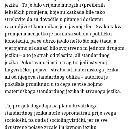
jezika". To je bilo vrijeme mnogih i (pre)brzih
leksičkih promjena, koje su katkada bile tako
strelovite da su dovodile u pitanje i doslovnu
razumljivost komunikacije u javnoj sferi. Svaka takva
promjena nerijetko je nosila sa sobom i političku
konotaciju, pa se ubrzo javilo nešto što nije (tada, a
vjerojatno ni danas) bilo svojstveno ni jednom drugom
jeziku – a to je strah od vlastita, ali standardnog
jezika. Pokušavajući ući u trag toj jedinstvenoj
lingvističkoj pojavi – strahu od materinskoga jezika,
ali od njegova standardnog oblika – autorica je
pokušala proniknuti u to čega se više bojimo:
materinskoga standardnog jezika ili stranoga jezika.
Taj presjek događaja na planu hrvatskoga
standardnog jezika može sepromatrati prije svega
sociološki, pa onda i sociolingvistički, jer se sve
društvene pojave zrcale i u javnom jeziku.