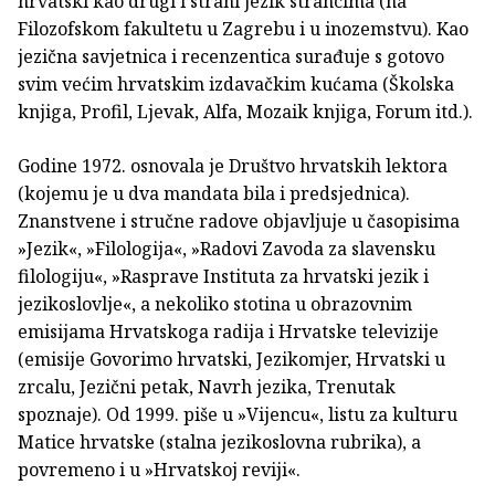
hrvatski kao drugi i strani jezik strancima (na
Filozofskom fakultetu u Zagrebu i u inozemstvu). Kao
jezična savjetnica i recenzentica surađuje s gotovo
svim većim hrvatskim izdavačkim kućama (Školska
knjiga, Profil, Ljevak, Alfa, Mozaik knjiga, Forum itd.).
Godine 1972. osnovala je Društvo hrvatskih lektora
(kojemu je u dva mandata bila i predsjednica).
Znanstvene i stručne radove objavljuje u časopisima
»Jezik«, »Filologija«, »Radovi Zavoda za slavensku
filologiju«, »Rasprave Instituta za hrvatski jezik i
jezikoslovlje«, a nekoliko stotina u obrazovnim
emisijama Hrvatskoga radija i Hrvatske televizije
(emisije Govorimo hrvatski, Jezikomjer, Hrvatski u
zrcalu, Jezični petak, Navrh jezika, Trenutak
spoznaje). Od 1999. piše u »Vijencu«, listu za kulturu
Matice hrvatske (stalna jezikoslovna rubrika), a
povremeno i u »Hrvatskoj reviji«.