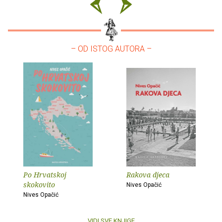
– OD ISTOG AUTORA –
Po Hrvatskoj
Rakova djeca
skokovito
Nives Opačić
Nives Opačić
VIDI SVE KNJIGE