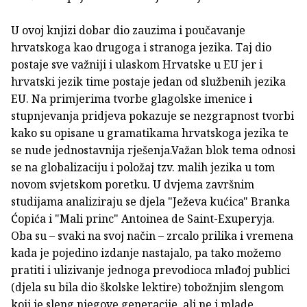
U ovoj knjizi dobar dio zauzima i poučavanje
hrvatskoga kao drugoga i stranoga jezika. Taj dio
postaje sve važniji i ulaskom Hrvatske u EU jer i
hrvatski jezik time postaje jedan od službenih jezika
EU. Na primjerima tvorbe glagolske imenice i
stupnjevanja pridjeva pokazuje se nezgrapnost tvorbi
kako su opisane u gramatikama hrvatskoga jezika te
se nude jednostavnija rješenja.Važan blok tema odnosi
se na globalizaciju i položaj tzv. malih jezika u tom
novom svjetskom poretku. U dvjema završnim
studijama analiziraju se djela "Ježeva kućica" Branka
Ćopića i "Mali princ" Antoinea de Saint-Exuperyja.
Oba su – svaki na svoj način – zrcalo prilika i vremena
kada je pojedino izdanje nastajalo, pa tako možemo
pratiti i ulizivanje jednoga prevodioca mlađoj publici
(djela su bila dio školske lektire) tobožnjim slengom
koji je sleng njegove generacije, ali ne i mlade