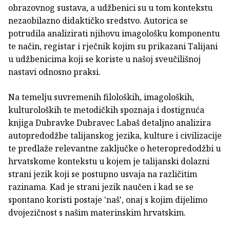
obrazovnog sustava, a udžbenici su u tom kontekstu
nezaobilazno didaktičko sredstvo. Autorica se
potrudila analizirati njihovu imagološku komponentu
te način, registar i rječnik kojim su prikazani Talijani
u udžbenicima koji se koriste u našoj sveučilišnoj
nastavi odnosno praksi.
Na temelju suvremenih filoloških, imagoloških,
kulturoloških te metodičkih spoznaja i dostignuća
knjiga Dubravke Dubravec Labaš detaljno analizira
autopredodžbe talijanskog jezika, kulture i civilizacije
te predlaže relevantne zaključke o heteropredodžbi u
hrvatskome kontekstu u kojem je talijanski dolazni
strani jezik koji se postupno usvaja na različitim
razinama. Kad je strani jezik naučen i kad se se
spontano koristi postaje 'naš', onaj s kojim dijelimo
dvojezičnost s našim materinskim hrvatskim.