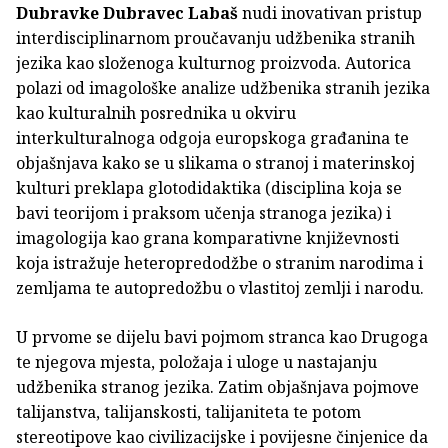
Dubravke Dubravec Labaš
nudi inovativan pristup
interdisciplinarnom proučavanju udžbenika stranih
jezika kao složenoga kulturnog proizvoda. Autorica
polazi od imagološke analize udžbenika stranih jezika
kao kulturalnih posrednika u okviru
interkulturalnoga odgoja europskoga građanina te
objašnjava kako se u slikama o stranoj i materinskoj
kulturi preklapa glotodidaktika (disciplina koja se
bavi teorijom i praksom učenja stranoga jezika) i
imagologija kao grana komparativne književnosti
koja istražuje heteropredodžbe o stranim narodima i
zemljama te autopredožbu o vlastitoj zemlji i narodu.
U prvome se dijelu bavi pojmom stranca kao Drugoga
te njegova mjesta, položaja i uloge u nastajanju
udžbenika stranog jezika. Zatim objašnjava pojmove
talijanstva, talijanskosti, talijaniteta te potom
stereotipove kao civilizacijske i povijesne činjenice da