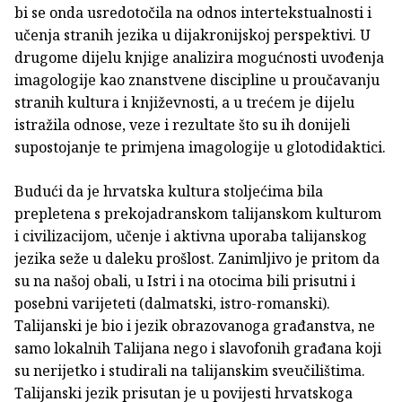
bi se onda usredotočila na odnos intertekstualnosti i
učenja stranih jezika u dijakronijskoj perspektivi. U
drugome dijelu knjige analizira mogućnosti uvođenja
imagologije kao znanstvene discipline u proučavanju
stranih kultura i književnosti, a u trećem je dijelu
istražila odnose, veze i rezultate što su ih donijeli
supostojanje te primjena imagologije u glotodidaktici.
Budući da je hrvatska kultura stoljećima bila
prepletena s prekojadranskom talijanskom kulturom
i civilizacijom, učenje i aktivna uporaba talijanskog
jezika seže u daleku prošlost. Zanimljivo je pritom da
su na našoj obali, u Istri i na otocima bili prisutni i
posebni varijeteti (dalmatski, istro-romanski).
Talijanski je bio i jezik obrazovanoga građanstva, ne
samo lokalnih Talijana nego i slavofonih građana koji
su nerijetko i studirali na talijanskim sveučilištima.
Talijanski jezik prisutan je u povijesti hrvatskoga