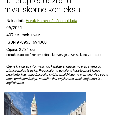
heteropredodžbe u
hrvatskome kontekstu
Nakladnik:
Hrvatska sveučilišna naklada
06/2021.
497 str., meki uvez
ISBN 9789531694360
Cijena: 27.21 eur
Preračunato po fiksnom tečaju konverzije 7,53450 kuna za 1 euro
Cijene knjiga su informativnog karaktera, navodimo prvu cijenu po
izlasku knjige iz tiska. Preporučamo da cijene i dostupnost knjiga
provjerite kod nakladnika ili u knjižarama! Moderna vremena više se ne
bave prodajom knjiga, potražite ih u knjižarama, antikvarijatima ili u
knjižnicama.