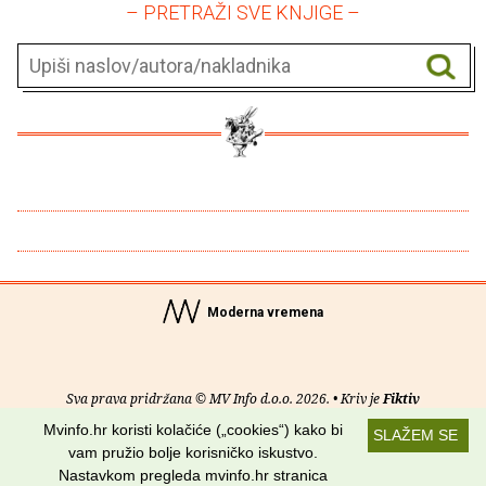
– PRETRAŽI SVE KNJIGE –
Moderna vremena
Sva prava pridržana © MV Info d.o.o. 2026. • Kriv je
Fiktiv
Mvinfo.hr koristi kolačiće („cookies“) kako bi
SLAŽEM SE
O nama
•
Pomoć
•
Uvjeti korištenja
•
RSS kanali
vam pružio bolje korisničko iskustvo.
Nastavkom pregleda mvinfo.hr stranica
Potraži nas na: