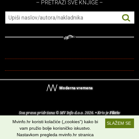
– PRETRAŽI SVE KNJIGE –
Moderna vremena
Sva prava pridržana © MV Info d.o.o. 2026. • Kriv je
Fiktiv
Mvinfo.hr koristi kolačiće („cookies“) kako bi
SLAŽEM SE
O nama
•
Pomoć
•
Uvjeti korištenja
•
RSS kanali
vam pružio bolje korisničko iskustvo.
Nastavkom pregleda mvinfo.hr stranica
Potraži nas na: