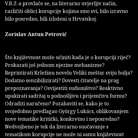
V.B.Z-a provlače se, na literarno uvjerljiv način,
različiti oblici korupcije kojima smo svi, bilo izravno
bilo posredno, bili izloženi u Hrvatskoj.
Zorislav Antun Petrović
Što književnost može učiniti kada je o korupciji riječ?
Prokazati još jednom njezine mehanizme?
Reprintirati Krležinu novelu Veliki meštar sviju hulja?
Dodatno senzibilizirati? Dovesti čitatelje na prag
prepoznavanja? Osvijestiti sudioništvo? Reaktivno
upakirati sadržaj u podnošljivu i prijemčivu formu?
Odraditi naručeno? Pozabaviti se, kako je to
svojedobno predlagao György Lukács, oblikovanjem
nove tematike kritički, konkretno i neposredno?
Nedvojbeno je tek da literarno suočavanje s
tematikom korupcije ne može ni samu književnost