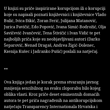
U knjizi su priče inspirirane korupcijom ili o korupciji
koje su napisali poznati književnici i književnice Vlado
Bulić, Ivica Ðikić, Zoran Ferić, Julijana Matanović,
Jurica Pavičić, Edo Popović, Ivana Simić-Bodrožić, Olja
Savičević-Ivančević, Tena Štivičić i Ivan Vidić te pet
najboljih priča koje su neobjavljivani autori (Darko
Šeparović, Nenad Dragaš, Andrea Žigić-Dolenec,
Ksenija Kušec i Jadranko Pušić) poslali na natječaj.
**
Ova knjiga jedan je korak prema stvaranju javnog
mnijenja senzibilnog na svaku zloporabu bilo kojeg
oblika vlasti. Kroz priče deset eminentnih domaćih
autora te pet priča nagrađenih na antikorupcijskom
natječaju Transparency Internationala Hrvatska i