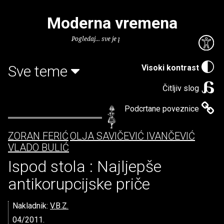
Moderna vremena
Pogledaj... sve je puno knjiga.
Sve teme
Visoki kontrast
Čitljiv slog
Podcrtane poveznice
ZORAN FERIĆ
OLJA SAVIČEVIĆ IVANČEVIĆ
VLADO BULIĆ
Ispod stola : Najljepše
antikorupcijske priče
Nakladnik:
V.B.Z.
04/2011.