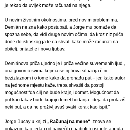
je rekao da uvijek može računati na njega.
U novim životnim okolnostima, pred novim problemima,
Demián ne zna kako postupati, a Jorge mu pomaže da
spozna sebe, da vidi druge novim očima, da kroz niz priča
dođe do istinskog ja te da shvati kako može računati na
obitelj, prijatelje i novu ljubav.
Demiánova priča ujedno je i priča većine suvremenih ljudi,
ona govori o svima kojima se njihova situacija čini
bezizlaznom i o tome kako da pronađu put – jer, kako autor
na jednome mjestu kaže, treba shvatiti da postoji
mogućnost “da cilj ne bude krajnji domet. Mogućnost da
put kao takav bude krajnji domet hodanja. Ideja da prolaziš
neki put, a da ne proživljavaš svaki korak kao ispit.”
Jorge Bucay u knjizi
„Računaj na mene“
iznova se
pokazuje kao jedan od najvećih i najboljih psihoterapeuta