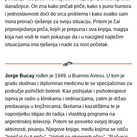
današnjice. On zna kako pričati priče, kako s puno humora
i jednostavnosti doći do srca problema i kako svatko sam
mora pronaći rješenje za svoju situaciju. Pritom je čar
pripovijedanja priča, kojih je prepuna i ova knjiga, magija
koja nas vodi te nam pokazuje da i u naizgled najtežim
situacijama ima rješenja i nade za novi početak.
Jorge Bucay
rođen je 1949. u Buenos Airesu. U tom je
gradu studirao i diplomirao medicinu te se specijalizirao za
područje psihičkih bolesti. Kao psihijatar i psihoterapeut
isprva je radio u klinikama i ordinacijama, zatim je držao
predavanja u knjižnicama, školama i kazalištima te je
naposljetku stigao do radija i vlastitog programa na
argentinskoj televiziji. Potom se posvetio svojoj drugoj
aktivnosti, pisanju. Njegove knjige, među kojima se ističu
"Ispričat ću ti priču", "Voljeti se otvorenih očiju", "Računaj