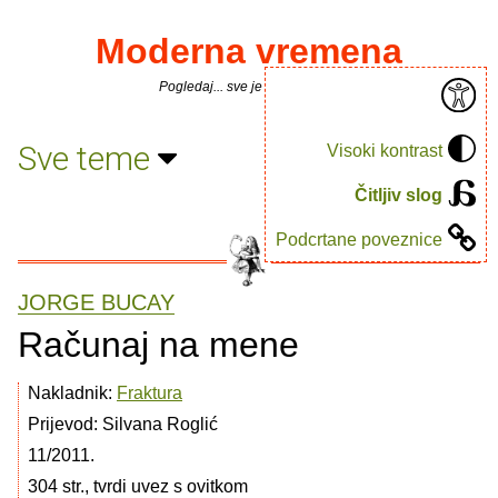
Moderna vremena
Pogledaj... sve je puno knjiga.
Sve teme
Visoki kontrast
Čitljiv slog
Podcrtane poveznice
JORGE BUCAY
Računaj na mene
Nakladnik:
Fraktura
Prijevod: Silvana Roglić
11/2011.
304 str., tvrdi uvez s ovitkom