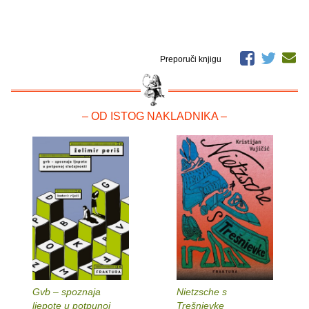
Preporuči knjigu
– OD ISTOG NAKLADNIKA –
Gvb – spoznaja
Nietzsche s
ljepote u potpunoj
Trešnjevke