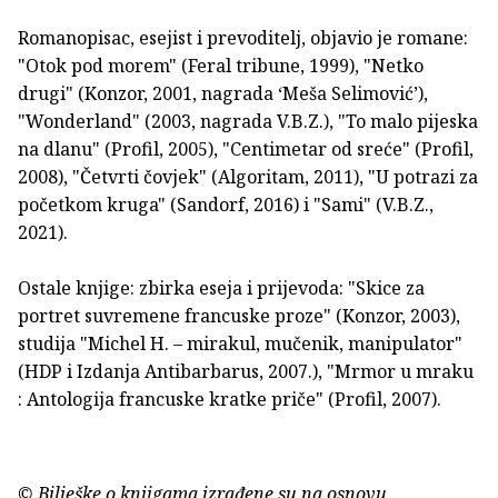
Romanopisac, esejist i prevoditelj, objavio je romane:
"Otok pod morem" (Feral tribune, 1999), "Netko
drugi" (Konzor, 2001, nagrada ‘Meša Selimović’),
"Wonderland" (2003, nagrada V.B.Z.), "To malo pijeska
na dlanu" (Profil, 2005), "Centimetar od sreće" (Profil,
2008), "Četvrti čovjek" (Algoritam, 2011), "U potrazi za
početkom kruga" (Sandorf, 2016) i "Sami" (V.B.Z.,
2021).
Ostale knjige: zbirka eseja i prijevoda: "Skice za
portret suvremene francuske proze" (Konzor, 2003),
studija "Michel H. – mirakul, mučenik, manipulator"
(HDP i Izdanja Antibarbarus, 2007.), "Mrmor u mraku
: Antologija francuske kratke priče" (Profil, 2007).
© Bilješke o knjigama izrađene su na osnovu