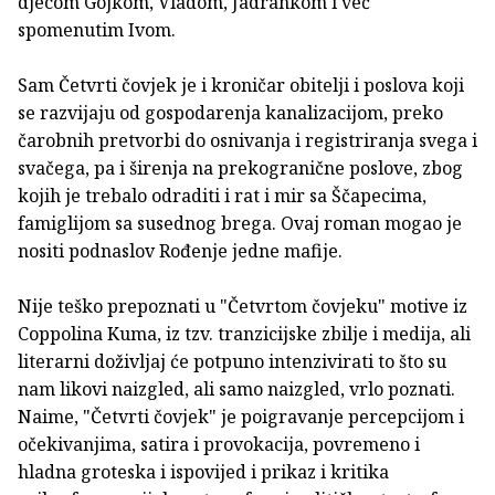
djecom Gojkom, Vladom, Jadrankom i već
spomenutim Ivom.
Sam Četvrti čovjek je i kroničar obitelji i poslova koji
se razvijaju od gospodarenja kanalizacijom, preko
čarobnih pretvorbi do osnivanja i registriranja svega i
svačega, pa i širenja na prekogranične poslove, zbog
kojih je trebalo odraditi i rat i mir sa Ščapecima,
famiglijom sa susednog brega. Ovaj roman mogao je
nositi podnaslov Rođenje jedne mafije.
Nije teško prepoznati u "Četvrtom čovjeku" motive iz
Coppolina Kuma, iz tzv. tranzicijske zbilje i medija, ali
literarni doživljaj će potpuno intenzivirati to što su
nam likovi naizgled, ali samo naizgled, vrlo poznati.
Naime, "Četvrti čovjek" je poigravanje percepcijom i
očekivanjima, satira i provokacija, povremeno i
hladna groteska i ispovijed i prikaz i kritika