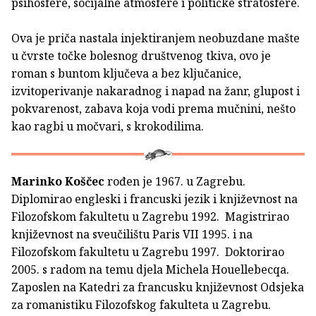
psihosfere, socijalne atmosfere i političke stratosfere.
Ova je priča nastala injektiranjem neobuzdane mašte
u čvrste točke bolesnog društvenog tkiva, ovo je
roman s buntom ključeva a bez ključanice,
izvitoperivanje nakaradnog i napad na žanr, glupost i
pokvarenost, zabava koja vodi prema mučnini, nešto
kao ragbi u močvari, s krokodilima.
Marinko Koščec
rođen je 1967. u Zagrebu.
Diplomirao engleski i francuski jezik i književnost na
Filozofskom fakultetu u Zagrebu 1992. Magistrirao
književnost na sveučilištu Paris VII 1995. i na
Filozofskom fakultetu u Zagrebu 1997. Doktorirao
2005. s radom na temu djela Michela Houellebecqa.
Zaposlen na Katedri za francusku književnost Odsjeka
za romanistiku Filozofskog fakulteta u Zagrebu.