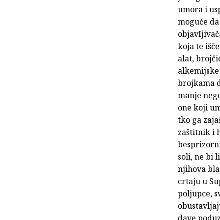
umora i usp
moguće da s
objavIjivač
koja te išč
alat, brojč
alkemijske 
brojkama d
manje nego 
one koji um
tko ga zaja
zaštitnik i
besprizorni
soli, ne bi 
njihova bla
crtaju u S
poljupce, s
obustavljaj
dave poduz