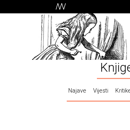
Knjig
Najave
Vijesti
Kritik