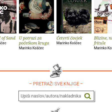
 of Sand
U potrazi za
Četvrti čovjek
Blizine, n
početkom kruga
fritule
ščec
Marinko Koščec
Marinko Koščec
Marinko Ko
– PRETRAŽI SVE KNJIGE –