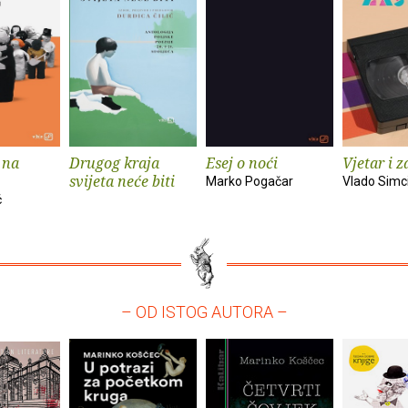
 na
Drugog kraja
Esej o noći
Vjetar i z
svijeta neće biti
Marko Pogačar
Vlado Simc
ć
– OD ISTOG AUTORA –