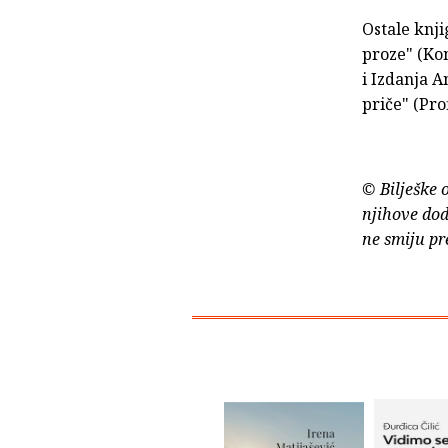
Ostale knji
proze" (Kon
i Izdanja A
priče" (Prof
© Bilješke 
njihove dod
ne smiju pr