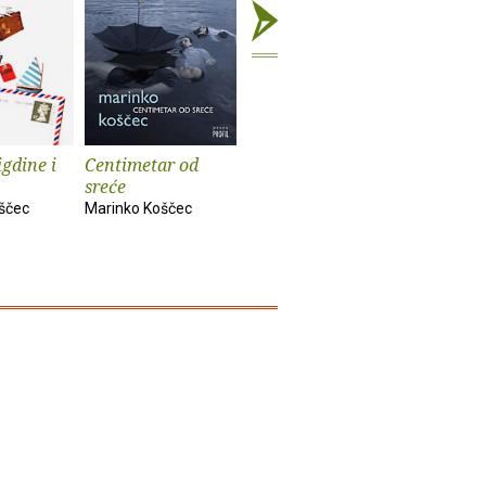
igdine i
Centimetar od
Michel H.
Mrmor u 
sreće
Antologi
Marinko Koščec
francusk
ščec
Marinko Koščec
priče
Marinko K