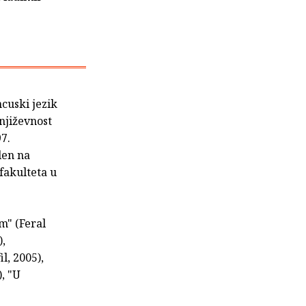
cuski jezik
njiževnost
97.
len na
fakulteta u
m" (Feral
),
l, 2005),
), "U