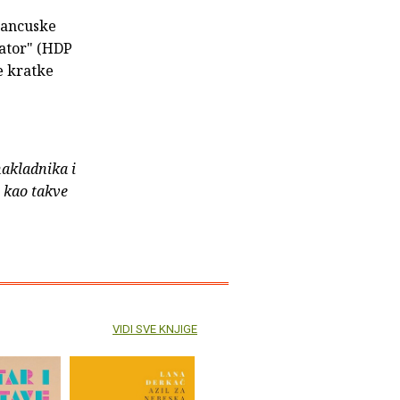
francuske
lator" (HDP
e kratke
nakladnika i
e kao takve
VIDI SVE KNJIGE