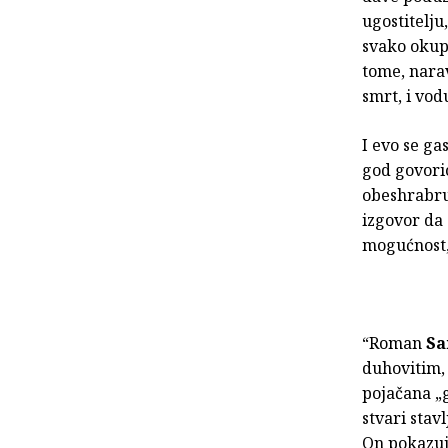
ugostitelj
svako okupl
tome, narav
smrt, i vod
I evo se ga
god govorio
obeshrabruj
izgovor da 
mogućnost, 
“Roman
S
duhovitim,
pojačana „
stvari stav
On pokazuje