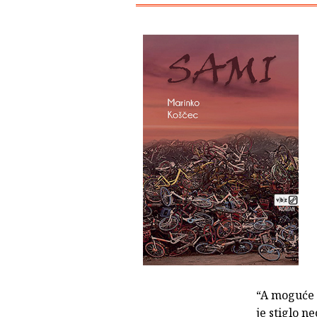
“A moguće 
je stiglo n