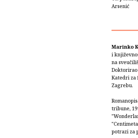
Arsenić
Marinko 
i književn
na sveučili
Doktorirao
Katedri za 
Zagrebu.
Romanopisac
tribune, 19
"Wonderland
"Centimetar
potrazi za 