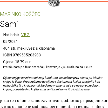
MARINKO KOŠČEC
Sami
Nakladnik:
V.B.Z.
05/2021.
404 str., meki uvez s klapnama
ISBN 9789535203933
Cijena: 15.79 eur
Preračunato po fiksnom tečaju konverzije 7,53450 kuna za 1 euro
Cijene knjiga su informativnog karaktera, navodimo prvu cijenu po izlasku
knjige iz tiska. Preporučamo da cijene i dostupnost knjiga provjerite kod
nakladnika ili u knjižarama! Moderna vremena više se ne bave prodajom
knjiga, potražite ih u knjižarama, antikvarijatima ili u knjižnicama.
je da se i u tome samo zavaravam, odnosno pripisujem kor
eovisno o njoj te je sad moja permanentna i jedina realnost: