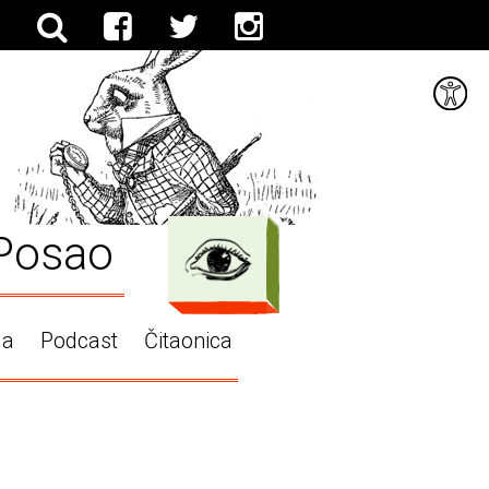
Posao
ga
Podcast
Čitaonica