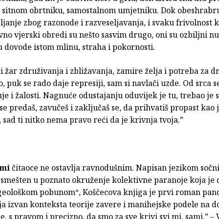
u, sitnom obrtniku, samostalnom umjetniku. Dok obeshrabruj
janje zbog razonode i razveseljavanja, i svaku frivolnost 
no vjerski obredi su nešto sasvim drugo, oni su ozbiljni n
u dovode istom mlinu, straha i pokornosti.
si žar združivanja i zbližavanja, zamire želja i potreba za 
, puk se rado daje represiji, sam si navlači uzde. Od srca s
e i žalosti. Nagnuće odustajanju oduvijek je tu, trebao je
se predaš, zavučeš i zaključaš se, da prihvatiš propast kao 
sad ti nitko nema pravo reći da je krivnja tvoja.”
ami
čitaoce ne ostavlja ravnodušnim. Napisan jezikom sočn
 smešten u poznato okruženje kolektivne paranoje koja je
geološkom pobunom“, Koščecova knjiga je prvi roman pand
lja izvan konteksta teorije zavere i manihejske podele na do
, s pravom i precizno, da smo za sve krivi svi mi, sami.”
–