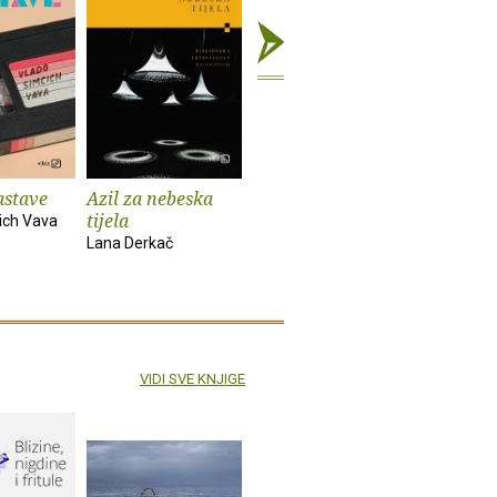
astave
Azil za nebeska
Chinook
Spiderm
tijela
ich Vava
Bekim Sejranović
Zoran Feri
Lana Derkač
VIDI SVE KNJIGE