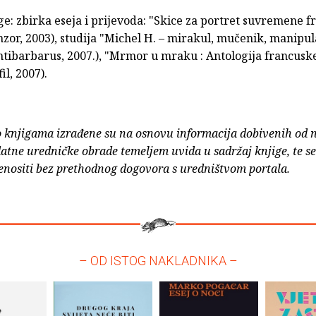
ge: zbirka eseja i prijevoda: "Skice za portret suvremene 
zor, 2003), studija "Michel H. – mirakul, mučenik, manipu
ntibarbarus, 2007.), "Mrmor u mraku : Antologija francusk
il, 2007).
o knjigama izrađene su na osnovu informacija dobivenih od 
atne uredničke obrade temeljem uvida u sadržaj knjige, te s
enositi bez prethodnog dogovora s uredništvom portala.
– OD ISTOG NAKLADNIKA –