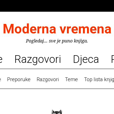
Moderna vremena
Pogledaj... sve je puno knjiga.
e
Razgovori
Djeca
e
Preporuke
Razgovori
Teme
Top lista knji