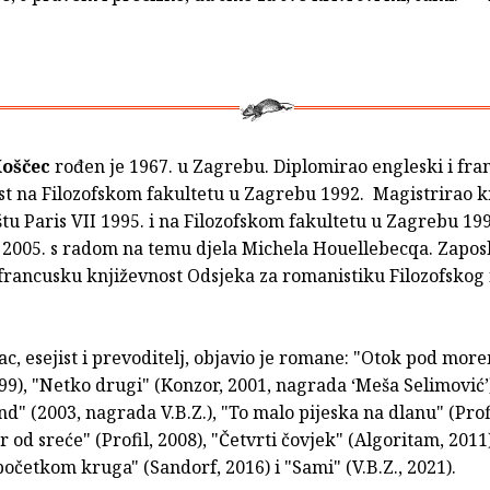
Koščec
rođen je 1967. u Zagrebu. Diplomirao engleski i fran
ost na Filozofskom fakultetu u Zagrebu 1992. Magistrirao k
štu Paris VII 1995. i na Filozofskom fakultetu u Zagrebu 19
 2005. s radom na temu djela Michela Houellebecqa. Zapos
francusku književnost Odsjeka za romanistiku Filozofskog 
, esejist i prevoditelj, objavio je romane: "Otok pod more
99), "Netko drugi" (Konzor, 2001, nagrada ‘Meša Selimović’
" (2003, nagrada V.B.Z.), "To malo pijeska na dlanu" (Profi
 od sreće" (Profil, 2008), "Četvrti čovjek" (Algoritam, 2011
početkom kruga" (Sandorf, 2016) i "Sami" (V.B.Z., 2021).