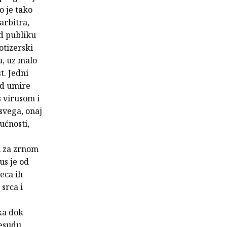
o je tako
arbitra,
ed publiku
otizerski
a, uz malo
t. Jedni
ad umire
s virusom i
 svega, onaj
ućnosti,
i za zrnom
rus je od
jeca ih
srca i
tka dok
resudu