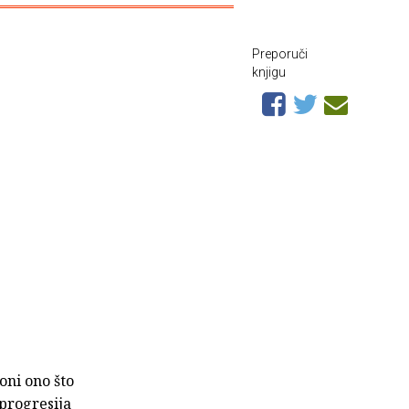
Preporuči
knjigu
oni ono što
 progresija