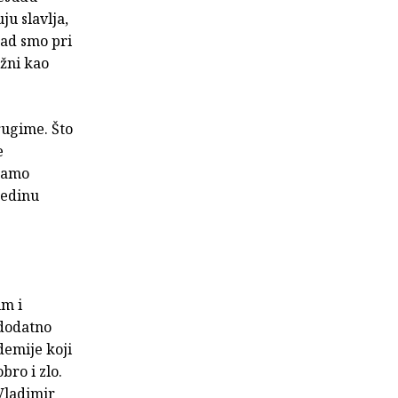
u slavlja,
kad smo pri
užni kao
drugime. Što
e
 samo
jedinu
im i
 dodatno
emije koji
bro i zlo.
Vladimir