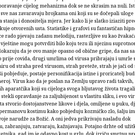
oravanje cijelog mehanizma dok se ne skrasim na nuli. Ist
ve nas zavaravaju brojkama oni koji su se dočepali uloge 
a stanja i donositelja mjera. Jer kako li je slatko iziaziti pr
ekuje otvorenih usta. Statistike i grafovi su fantastičan hipn
ice rado pjevaju zadanu melodiju, rastezljive su kao žvakać
vještine mogu potvrditi bilo koju tezu ili njezinu suprotnos
okazuju da je ovo manje opasno od obične gripe, da nas s
prije covida, drugi umrlima od virusa pribrajaju i umrle 
iru od straha pred virusom, strah preteže, strah je jači od
ši pobjeduje, postaje personifikacija istine i proricatelj bud
 heroj. Virus kao da je poslan na Zemlju upravo radi takvih,
h aparatčika koji su cijeloga svoga bljutavog života tragal
li stekli opravdanje za zaljubijenost u vlastitu sliku, i evo vi
ta stvorio dostojanstvene likove i djela, omiljene u puku, d
upermanovu kostimu kako pobjeduju kozmičko zlo, šalju im 
voje narudže za Božić. A oni jedva prikrivaju nasladu dok
u, zabranjuju, zatvaraju, kažnjavaju. Potajno drhte od uži
etnika, gad im je odavno kost u grlu, dok izriču smrtnu p