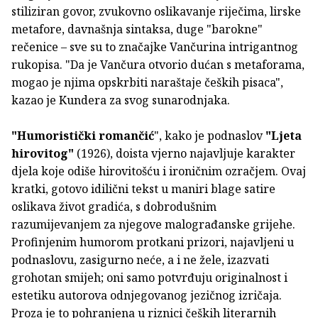
stiliziran govor, zvukovno oslikavanje riječima, lirske
metafore, davnašnja sintaksa, duge "barokne"
rečenice – sve su to značajke Vančurina intrigantnog
rukopisa. "Da je Vančura otvorio dućan s metaforama,
mogao je njima opskrbiti naraštaje čeških pisaca",
kazao je Kundera za svog sunarodnjaka.
"Humoristički romančić
", kako je podnaslov
"Ljeta
hirovitog"
(1926), doista vjerno najavljuje karakter
djela koje odiše hirovitošću i ironičnim ozračjem. Ovaj
kratki, gotovo idilični tekst u maniri blage satire
oslikava život gradića, s dobrodušnim
razumijevanjem za njegove malograđanske grijehe.
Profinjenim humorom protkani prizori, najavljeni u
podnaslovu, zasigurno neće, a i ne žele, izazvati
grohotan smijeh; oni samo potvrđuju originalnost i
estetiku autorova odnjegovanog jezičnog izričaja.
Proza je to pohranjena u riznici čeških literarnih