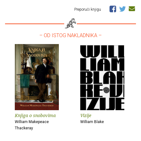
Preporuči knjigu
– OD ISTOG NAKLADNIKA –
Knjiga o snobovima
Vizije
William Makepeace
William Blake
Thackeray