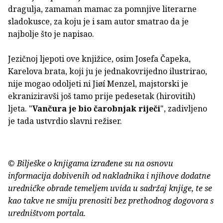
dragulja, zamaman mamac za pomnjive literarne
sladokusce, za koju je i sam autor smatrao da je
najbolje što je napisao.
Jezičnoj ljepoti ove knjižice, osim Josefa Čapeka,
Karelova brata, koji ju je jednakovrijedno ilustrirao,
nije mogao odoljeti ni Jiøí Menzel, majstorski je
ekraniziravši još tamo prije pedesetak (hirovitih)
ljeta. "
Vančura je bio čarobnjak riječi
", zadivljeno
je tada ustvrdio slavni režiser.
© Bilješke o knjigama izrađene su na osnovu
informacija dobivenih od nakladnika i njihove dodatne
uredničke obrade temeljem uvida u sadržaj knjige, te se
kao takve ne smiju prenositi bez prethodnog dogovora s
uredništvom portala.