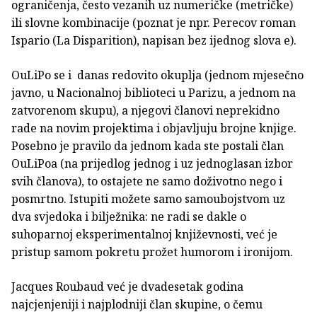
ograničenja, često vezanih uz numeričke (metričke)
ili slovne kombinacije (poznat je npr. Perecov roman
Ispario (La Disparition), napisan bez ijednog slova e).
OuLiPo se i danas redovito okuplja (jednom mjesečno
javno, u Nacionalnoj biblioteci u Parizu, a jednom na
zatvorenom skupu), a njegovi članovi neprekidno
rade na novim projektima i objavljuju brojne knjige.
Posebno je pravilo da jednom kada ste postali član
OuLiPoa (na prijedlog jednog i uz jednoglasan izbor
svih članova), to ostajete ne samo doživotno nego i
posmrtno. Istupiti možete samo samoubojstvom uz
dva svjedoka i bilježnika: ne radi se dakle o
suhoparnoj eksperimentalnoj književnosti, već je
pristup samom pokretu prožet humorom i ironijom.
Jacques Roubaud već je dvadesetak godina
najcjenjeniji i najplodniji član skupine, o čemu