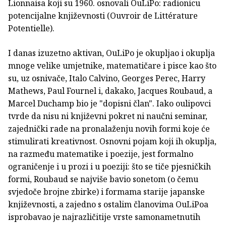
Lionnaisa koji su 1960. osnovali OuLiPo: radionicu
potencijalne književnosti (Ouvroir de Littérature
Potentielle).
I danas izuzetno aktivan, OuLiPo je okupljao i okuplja
mnoge velike umjetnike, matematičare i pisce kao što
su, uz osnivače, Italo Calvino, Georges Perec, Harry
Mathews, Paul Fournel i, dakako, Jacques Roubaud, a
Marcel Duchamp bio je "dopisni član". Iako oulipovci
tvrde da nisu ni književni pokret ni naučni seminar,
zajednički rade na pronalaženju novih formi koje će
stimulirati kreativnost. Osnovni pojam koji ih okuplja,
na razmeđu matematike i poezije, jest formalno
ograničenje i u prozi i u poeziji: što se tiče pjesničkih
formi, Roubaud se najviše bavio sonetom (o čemu
svjedoče brojne zbirke) i formama starije japanske
književnosti, a zajedno s ostalim članovima OuLiPoa
isprobavao je najrazličitije vrste samonametnutih