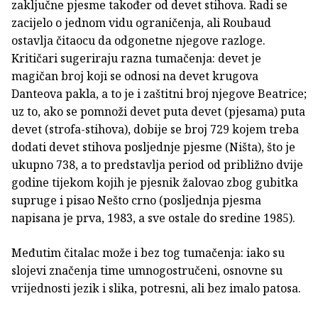
zaključne pjesme također od devet stihova. Radi se
zacijelo o jednom vidu ograničenja, ali Roubaud
ostavlja čitaocu da odgonetne njegove razloge.
Kritičari sugeriraju razna tumačenja: devet je
magičan broj koji se odnosi na devet krugova
Danteova pakla, a to je i zaštitni broj njegove Beatrice;
uz to, ako se pomnoži devet puta devet (pjesama) puta
devet (strofa-stihova), dobije se broj 729 kojem treba
dodati devet stihova posljednje pjesme (Ništa), što je
ukupno 738, a to predstavlja period od približno dvije
godine tijekom kojih je pjesnik žalovao zbog gubitka
supruge i pisao Nešto crno (posljednja pjesma
napisana je prva, 1983, a sve ostale do sredine 1985).
Međutim čitalac može i bez tog tumačenja: iako su
slojevi značenja time umnogostručeni, osnovne su
vrijednosti jezik i slika, potresni, ali bez imalo patosa.