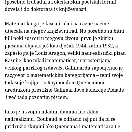
(posebno trubadura i okcitanskih poetskih formi)
dovela i do doktorata iz književnosti.
Matematika ga je fascinirala i na razne načine
utjecala na njegov književni rad. No posebno su bitni
bili neki susreti u njegovu životu: prvu je zbirku
pjesama objavio još kao dječak 1944, zatim 1952, a
zapazio ga je Louis Aragon, veliki nadrealistički pisac.
Kasnije, kao mladi matematičar, u prostorijama
velikog pariškog izdavača Gallimarda zapodjenuo je
razgovor o matematičkim kategorijama – temi svoje
tadašnje knjige – s Raymondom Queneauom,
urednikom prestižne Gallimardove kolekcije Pléiade
i već tada poznatim piscem.
Iako je u svojim mladim danima bio sklon
nadrealizmu, Roubaud je odbacio taj put da bi se
pridružio skupini oko Queneaua i matematičara Le