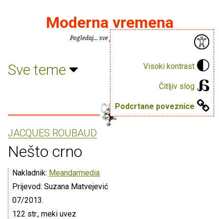
Moderna vremena
Pogledaj... sve je puno knjiga.
Sve teme
Visoki kontrast
Čitljiv slog
Podcrtane poveznice
JACQUES ROUBAUD
Nešto crno
Nakladnik:
Meandarmedia
Prijevod: Suzana Matvejević
07/2013.
122 str., meki uvez