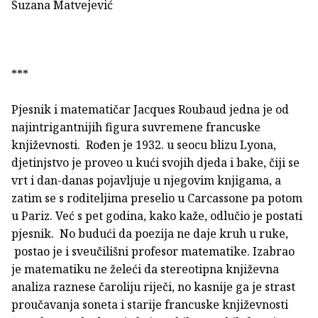
Suzana Matvejević
***
Pjesnik i matematičar Jacques Roubaud jedna je od
najintrigantnijih figura suvremene francuske
književnosti. Rođen je 1932. u seocu blizu Lyona,
djetinjstvo je proveo u kući svojih djeda i bake, čiji se
vrt i dan-danas pojavljuje u njegovim knjigama, a
zatim se s roditeljima preselio u Carcassone pa potom
u Pariz. Već s pet godina, kako kaže, odlučio je postati
pjesnik. No budući da poezija ne daje kruh u ruke,
postao je i sveučilišni profesor matematike. Izabrao
je matematiku ne želeći da stereotipna književna
analiza raznese čaroliju riječi, no kasnije ga je strast
proučavanja soneta i starije francuske književnosti