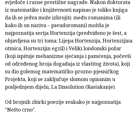
svjedoče i razne prestižne nagrade. Nakon doktorata
iz matematike i književnosti napisao je toliko knjiga
da ih se jedva može izbrojiti: među romanima (ili
kako ih on naziva – pseudoromani) možda je
najpoznatija serija Hortenzija (predviđeno je šest, a
objavljena su tri toma: Lijepa Hortenzija, Hortenzijina
otmica, Hortenzijin egzil) i Veliki londonski požar
(koji ispituje mehanizme sjećanja i pamćenja, počevši
od određenog broja događaja iz vlastitog života), koji
su dio golemog matematičko-prozno-pjesničkog
Projekta, koji se zaključuje slomom opisanim u
posljednjem dijelu, La Dissolution (Rastakanje).
Od brojnih zbirki poezije svakako je najpoznatija
"Nešto crno".