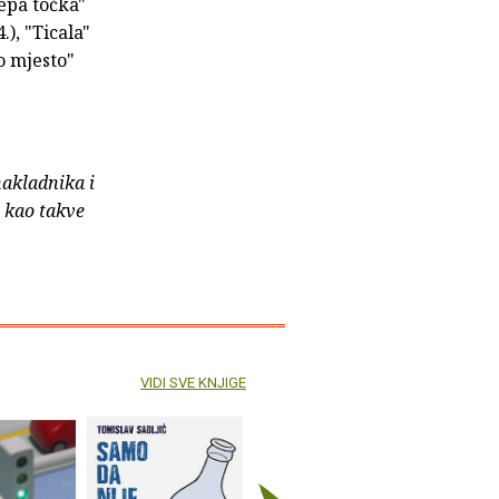
jepa točka"
), "Ticala"
o mjesto"
nakladnika i
e kao takve
VIDI SVE KNJIGE