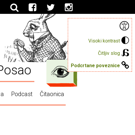
Visoki kontrast
Čitljiv slog
Posao
Podcrtane poveznice
ga
Podcast
Čitaonica