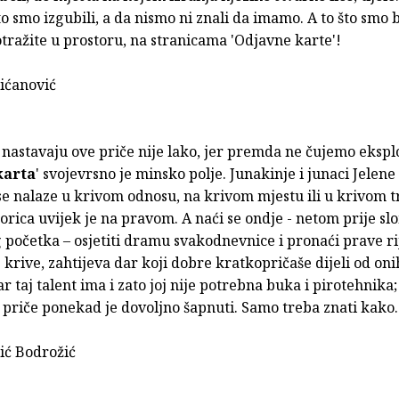
o smo izgubili, a da nismo ni znali da imamo. A to što smo bil
tražite u prostoru, na stranicama 'Odjavne karte'!
ićanović
nastavaju ove priče nije lako, jer premda ne čujemo eksplo
karta
' svojevrsno je minsko polje. Junakinje i junaci Jelene
e nalaze u krivom odnosu, na krivom mjestu ili u krivom t
orica uvijek je na pravom. A naći se ondje - netom prije s
 početka – osjetiti dramu svakodnevnice i pronaći prave rij
 krive, zahtijeva dar koji dobre kratkopričaše dijeli od oni
ar taj talent ima i zato joj nije potrebna buka i pirotehnika;
 priče ponekad je dovoljno šapnuti. Samo treba znati kako.
ć Bodrožić