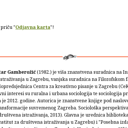
 priču "
Odjavna karta
"!
atar Gamberožić
(1982.) je viša znanstvena suradnica na In
istraživanja u Zagrebu, vanjska suradnica na Filozofskom f
dopredsjednica Centra za kreativno pisanje u Zagrebu (Ce
vni interesi su ruralna i urbana sociologija te sociologija p
 je 2012. godine. Autorica je znanstvene knjige pod naslo
ansformacije suvremenog Zagreba. Sociološka perspektiva"
 društvena istraživanja, 2013). Glavna je urednica bibliotek
nstitut za društvena istraživanja u Zagrebu) i "Posebna izd