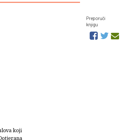
Preporuči
knjigu
slova koji
 Dotjerana