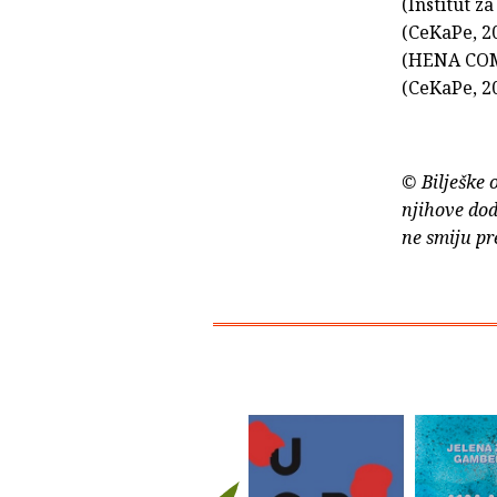
(Institut z
(CeKaPe, 20
(HENA COM, 
(CeKaPe, 20
© Bilješke 
njihove dod
ne smiju pr