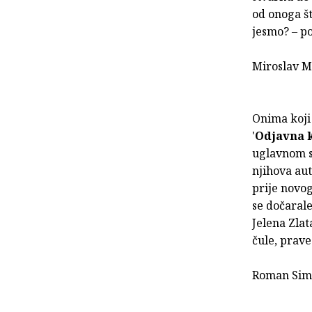
od onoga št
jesmo? – po
Miroslav M
Onima koji 
'
Odjavna 
uglavnom s
njihova aut
prije novog
se dočarale
Jelena Zlat
čule, prave
Roman Simi