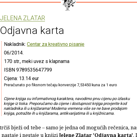
JELENA ZLATAR
Odjavna karta
Nakladnik:
Centar za kreativno pisanje
06/2014.
170 str., meki uvez s klapnama
ISBN 9789535647799
Cijena: 13.14 eur
Preračunato po fiksnom tečaju konverzije 7,53450 kuna za 1 euro
Cijene knjiga su informativnog karaktera, navodimo prvu cijenu po izlasku
knjige iz tiska. Preporučamo da cijene i dostupnost knjiga provjerite kod
nakladnika ili u knjižarama! Moderna vremena više se ne bave prodajom
knjiga, potražite ih u knjižarama, antikvarijatima ili u knjižnicama.
trčiš bježi od tebe – samo je jedna od mogućih rečenica, na
 nastaje i nestaje u knjizi
Jelene Zlatar 'Odjavna karta'
.