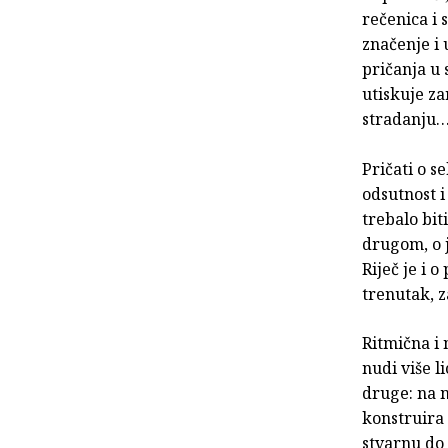
rečenica i
značenje i 
pričanja u 
utiskuje za
stradanju… 
Pričati o s
odsutnost i
trebalo bit
drugom, o j
Riječ je i 
trenutak, z
Ritmična i 
nudi više li
druge: na m
konstruira 
stvarnu do 