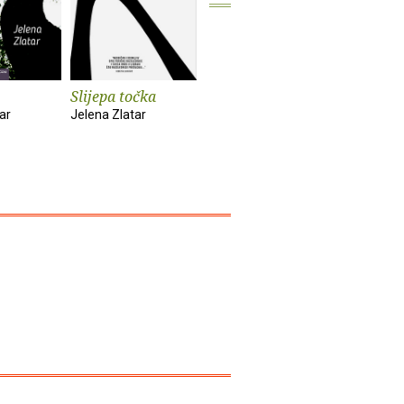
Slijepa točka
Odjavna karta
Urbane
transfor
ar
Jelena Zlatar
Jelena Zlatar
suvreme
Zagreba
Jelena Zla