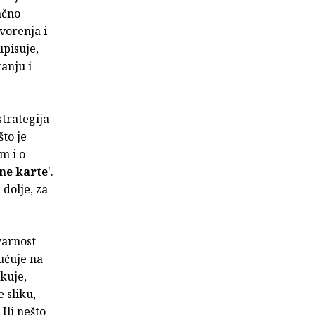
ačno
ovorenja i
upisuje,
anju i
strategija –
to je
m i o
ne karte
'.
 dolje, za
varnost
pućuje na
ikuje,
e sliku,
 Ili nešto