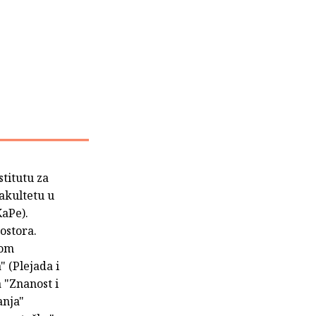
stitutu za
akultetu u
KaPe).
rostora.
vom
 (Plejada i
a "Znanost i
anja"