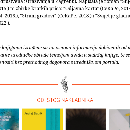
a društvena istraživanja u Zagrebu). Napisala je roman "Sli
15.) te zbirke kratkih priča: "Odjavna karta" (CeKaPe, 2014.
2016.), "Strani gradovi" (CeKaPe, 2018.) i "Svijet je gladn
22.).
o knjigama izrađene su na osnovu informacija dobivenih od 
atne uredničke obrade temeljem uvida u sadržaj knjige, te s
enositi bez prethodnog dogovora s uredništvom portala.
– OD ISTOG NAKLADNIKA –