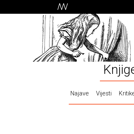
Knjig
Najave
Vijesti
Kritik