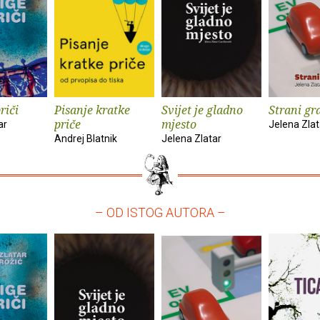
riči
Pisanje kratke
Svijet je gladno
Strani gr
priče
mjesto
ar
Jelena Zlat
Andrej Blatnik
Jelena Zlatar
– OD ISTOG AUTORA –