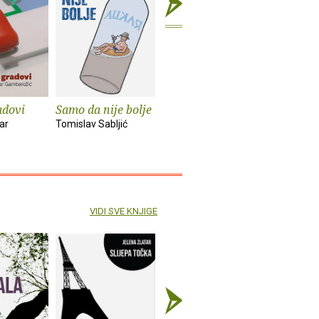
adovi
Samo da nije bolje
Crveno laž, crno
Kvalitet
istina
serije
ar
Tomislav Sabljić
Sanja Vučković
Sanja Kova
VIDI SVE KNJIGE