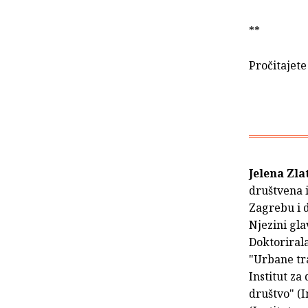
**
Pročitajete
Jelena Zl
društvena 
Zagrebu i 
Njezini gla
Doktorirala
"Urbane tr
Institut za
društvo" (I