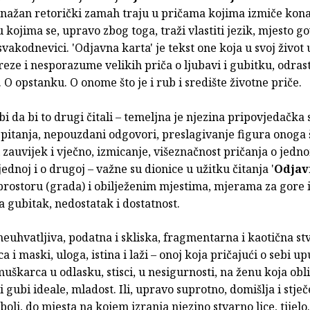
 snažan retorički zamah traju u pričama kojima izmiče kon
u kojima se, upravo zbog toga, traži vlastiti jezik, mjesto g
svakodnevici. 'Odjavna karta' je tekst one koja u svoj život 
reze i nesporazume velikih priča o ljubavi i gubitku, odrast
O opstanku. O onome što je i rub i središte životne priče.
ebi da bi to drugi čitali – temeljna je njezina pripovjedačka 
 pitanja, nepouzdani odgovori, preslagivanje figura onoga š
i zauvijek i vječno, izmicanje, višeznačnost pričanja o jedno
ednoj i o drugoj – važne su dionice u užitku čitanja '
Odjav
o prostoru (grada) i obilježenim mjestima, mjerama za gore i
a gubitak, nedostatak i dostatnost.
neuhvatljiva, podatna i skliska, fragmentarna i kaotična st
ca i maski, uloga, istina i laži – onoj koja pričajući o sebi u
uškarca u odlasku, stisci, u nesigurnosti, na ženu koja obl
i gubi ideale, mladost. Ili, upravo suprotno, domišlja i stječ
boli, do mjesta na kojem izranja njezino stvarno lice, tijelo.