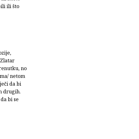
i ili što
zije,
 Zlatar
renutku, no
loma/ netom
eči da bi
h drugih.
 da bi se