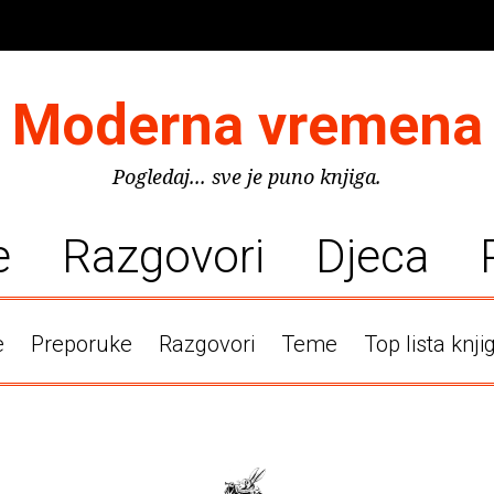
Moderna vremena
Pogledaj... sve je puno knjiga.
e
Razgovori
Djeca
e
Preporuke
Razgovori
Teme
Top lista knji