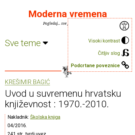
Moderna vremena
Pogledaj... sve je puno knjiga.
Sve teme
Visoki kontrast
Čitljiv slog
Podcrtane poveznice
KREŠIMIR BAGIĆ
Uvod u suvremenu hrvatsku
književnost : 1970.-2010.
Nakladnik:
Školska knjiga
04/2016.
241 str., tvrdi uvez