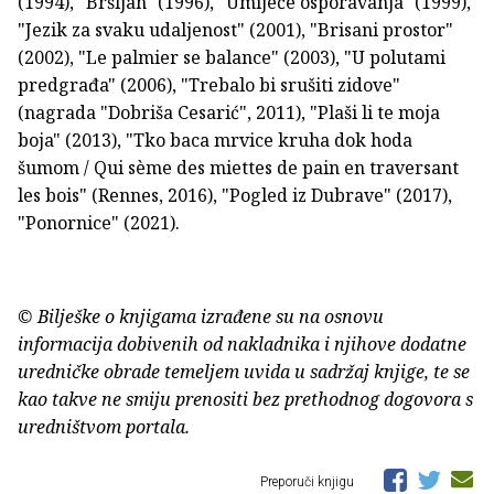
(1994), "Bršljan" (1996), "Umijeće osporavanja" (1999),
"Jezik za svaku udaljenost" (2001), "Brisani prostor"
(2002), "Le palmier se balance" (2003), "U polutami
predgrađa" (2006), "Trebalo bi srušiti zidove"
(nagrada "Dobriša Cesarić", 2011), "Plaši li te moja
boja" (2013), "Tko baca mrvice kruha dok hoda
šumom / Qui sème des miettes de pain en traversant
les bois" (Rennes, 2016), "Pogled iz Dubrave" (2017),
"Ponornice" (2021).
© Bilješke o knjigama izrađene su na osnovu
informacija dobivenih od nakladnika i njihove dodatne
uredničke obrade temeljem uvida u sadržaj knjige, te se
kao takve ne smiju prenositi bez prethodnog dogovora s
uredništvom portala.
Preporuči knjigu