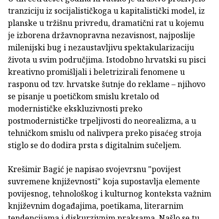
tranziciju iz socijalističkoga u kapitalistički model, iz
planske u tržišnu privredu, dramatični rat u kojemu
je izborena državnopravna nezavisnost, najposlije
milenijski bug i nezaustavljivu spektakularizaciju
života u svim područjima. Istodobno hrvatski su pisci
kreativno promišljali i beletrizirali fenomene u
rasponu od tzv. hrvatske šutnje do reklame – njihovo
se pisanje u poetičkom smislu kretalo od
modernističke ekskluzivnosti preko
postmodernističke trpeljivosti do neorealizma, a u
tehničkom smislu od nalivpera preko pisaćeg stroja
stiglo se do dodira prsta s digitalnim sučeljem.
Krešimir Bagić je napisao svojevrsnu "povijest
suvremene književnosti" koja supostavlja elemente
povijesnog, tehnološkog i kulturnog konteksta važnim
književnim događajima, poetikama, literarnim
tendencijama i diskurzivnim praksama. Našlo se tu