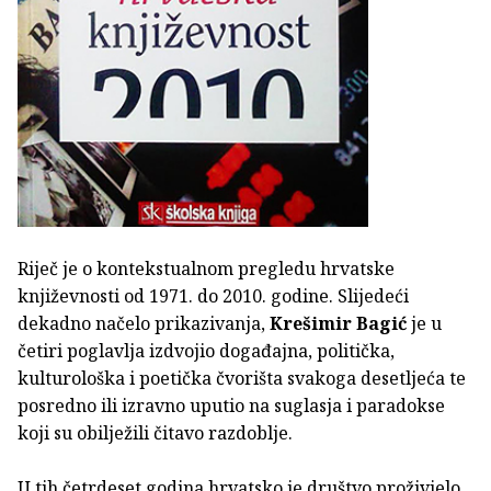
Riječ je o kontekstualnom pregledu hrvatske
književnosti od 1971. do 2010. godine. Slijedeći
dekadno načelo prikazivanja,
Krešimir Bagić
je u
četiri poglavlja izdvojio događajna, politička,
kulturološka i poetička čvorišta svakoga desetljeća te
posredno ili izravno uputio na suglasja i paradokse
koji su obilježili čitavo razdoblje.
U tih četrdeset godina hrvatsko je društvo proživjelo