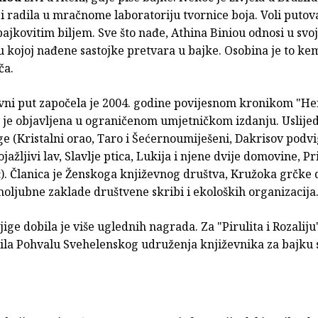
 radila u mračnome laboratoriju tvornice boja. Voli putova
bajkovitim biljem. Sve što nađe, Athina Biniou odnosi u svo
u kojoj nađene sastojke pretvara u bajke. Osobina je to kem
ča.
vni put započela je 2004. godine povijesnom kronikom "Her
 je objavljena u ograničenom umjetničkom izdanju. Uslijed
e (Kristalni orao, Taro i Šećernoumiješeni, Dakrisov podvi
ojažljivi lav, Slavlje ptica, Lukija i njene dvije domovine, Pr
). Članica je Ženskoga književnog društva, Kružoka grčke 
oljubne zaklade društvene skribi i ekoloških organizacija
jige dobila je više uglednih nagrada. Za "Pirulita i Rozaliju
ila Pohvalu Svehelenskog udruženja književnika za bajk