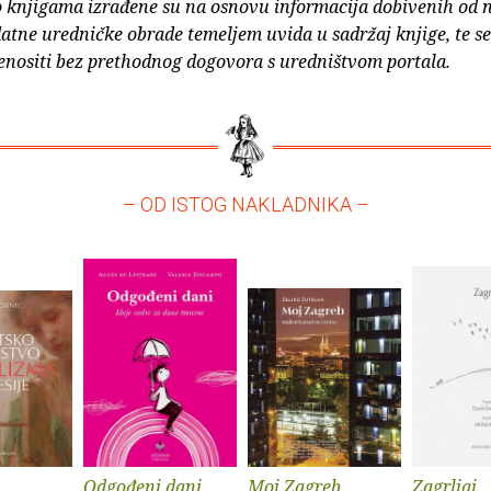
o knjigama izrađene su na osnovu informacija dobivenih od 
atne uredničke obrade temeljem uvida u sadržaj knjige, te s
enositi bez prethodnog dogovora s uredništvom portala.
– OD ISTOG NAKLADNIKA –
Odgođeni dani
Moj Zagreb
Zagrljaj