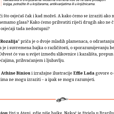
knjiga, potražite ih u knjižarama, antikvarijatima ili u knjižnicama.
ći što osjećaš čak i kad možeš. A kako ćemo se izraziti ak
o nemamo glasa? Kako ćemo prihvatiti riječi drugih ako ne 
 osjećaji tada nedostupni?
 Rozalija
" priča je o dvoje mladih plamenaca, o odrastanju
a je i suvremena bajka o različitosti, o sporazumijevanju be
Odvest će vas u svijet između slikovnice i kazališta, prepun
ećajima, prihvaćanjem i ljubavlju.
a
Athine Biniou
i izražajne ilustracije
Effie Lada
govore o 
ečima ne mogu izraziti – a ipak se mogu razumjeti.
niou
živi u Ateni, gdje piše bajke. Nekoć je živjela u Brazilu,