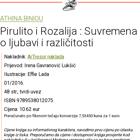
ATHINA BINIOU
Pirulito i Rozalija : Suvremena
o ljubavi i različitosti
Nakladnik:
ArTresor naklada
Prijevod: Irena Gavranović Lukšić
Ilustracije: Effie Lada
01/2016.
48 str., tvrdi uvez
ISBN 9789538012075
Cijena: 10.62 eur
Preračunato po fiksnom tečaju konverzije 7,53450 kuna za 1 euro
Cijene knjiga su informativnog karaktera, navodimo prvu cijenu po izlasku
knjige iz tiska. Preporučamo da cijene i dostupnost knjiga provjerite kod
nakladnika ili u knjižarama! Moderna vremena više se ne bave prodajom