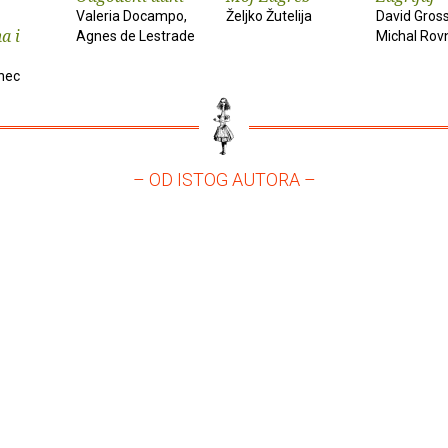
Valeria Docampo,
Željko Žutelija
David Gros
a i
Agnes de Lestrade
Michal Rov
nec
– OD ISTOG AUTORA –