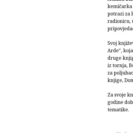
kemičarka i
potrazi za 
radionicu, 
pripovjeda
Svoj knjiže
Arde", koja
druge knjig
iz tornja, B
za poljubac
knjige, Dom
Za svoje kn
godine dob
tematike.