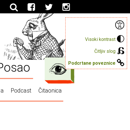
Visoki kontrast
Čitljiv slog
Posao
Podcrtane poveznice
ga
Podcast
Čitaonica