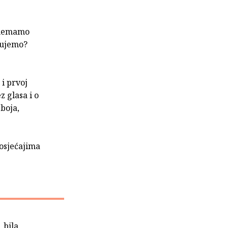
o nemamo
čujemo?
 i prvoj
z glasa i o
 boja,
osjećajima
 bila