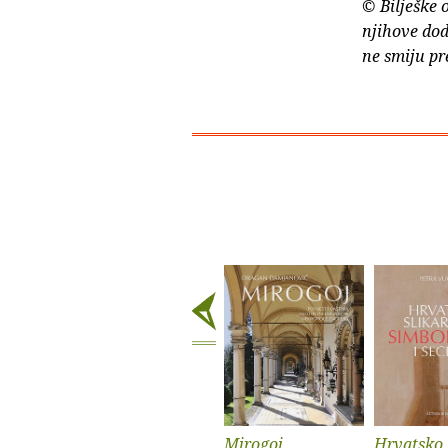
© Bilješke 
njihove dod
ne smiju pr
Mirogoj
Hrvatsko