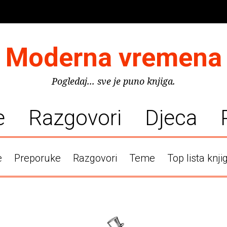
Moderna vremena
Pogledaj... sve je puno knjiga.
e
Razgovori
Djeca
e
Preporuke
Razgovori
Teme
Top lista knji