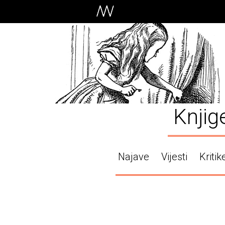
Knjig
Najave
Vijesti
Kritik