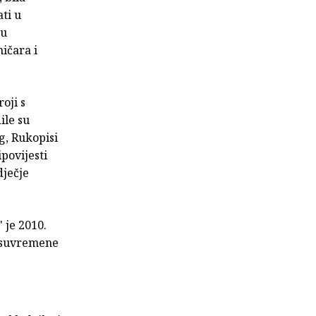
ti u
ju
ičara i
oji s
ile su
g, Rukopisi
ipovijesti
dječje
.
" je 2010.
u suvremene