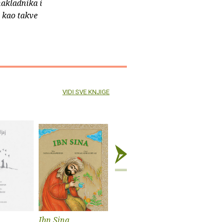
nakladnika i
e kao takve
VIDI SVE KNJIGE
Ibn Sina
Sve je to slasno!
Magritte