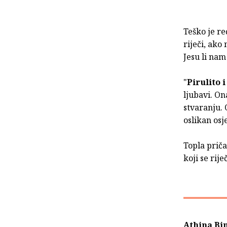
Teško je re
riječi, ak
Jesu li nam
"
Pirulito i
ljubavi. On
stvaranju. 
oslikan osj
Topla prič
koji se rij
Athina Bi