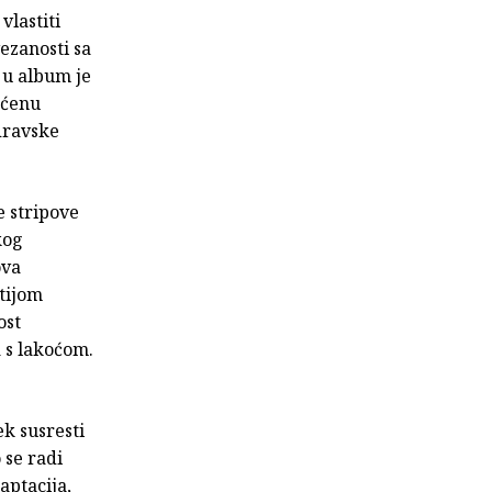
vlastiti
vezanosti sa
 u album je
ećenu
dravske
e stripove
kog
ova
tijom
ost
 s lakoćom.
ek susresti
 se radi
aptacija,