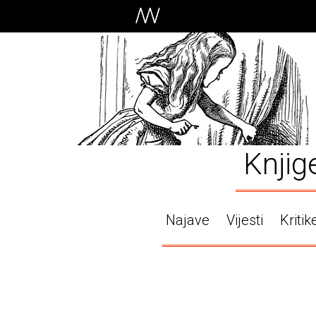
Knjig
Najave
Vijesti
Kritik