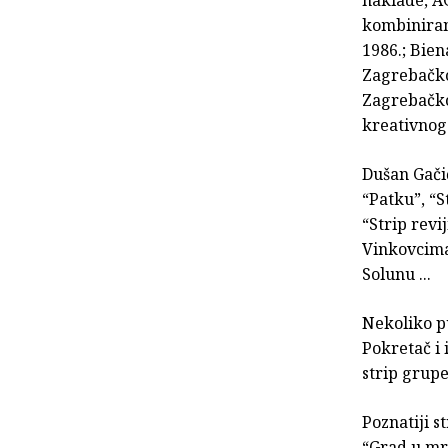
kombiniran
1986.; Bien
Zagrebačkom
Zagrebačko
kreativnog 
Dušan Gačić
“Patku”, “S
“Strip revij
Vinkovcima
Solunu ...
Nekoliko pu
Pokretač i 
strip grupe
Poznatiji s
“Grad u mra