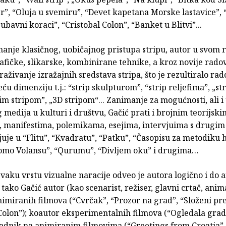
r”, “Oluja u svemiru”, “Devet kapetana Morske lastavice”,
jubavni koraci”, “Cristobal Colon”, “Banket u Blitvi”...
anje klasičnog, uobičajnog pristupa stripu, autor u svom r
rafičke, slikarske, kombinirane tehnike, a kroz novije rado
straživanje izražajnih sredstava stripa, što je rezultiralo ra
reću dimenziju t.j.: “strip skulpturom”, “strip reljefima”, „s
vim stripom”, „3D stripom“... Zanimanje za mogućnosti, ali i
 medija u kulturi i društvu, Gačić prati i brojnim teorijski
, manifestima, polemikama, esejima, intervjuima s drugim
juje u “Flitu”, “Kvadratu”, “Patku”, “Časopisu za metodiku
Homo Volansu”, “Qurumu”, “Divljem oku” i drugima…
svaku vrstu vizualne naracije odveo je autora logično i do
 tako Gačić autor (kao scenarist, režiser, glavni crtač, animat
imiranih filmova (“Cvrčak”, “Prozor na grad”, “Složeni pre
 Colon”); koautor eksperimentalnih filmova (“Ogledala grad
uradnik na animiranim filmovima (“Greetings from Croatia”