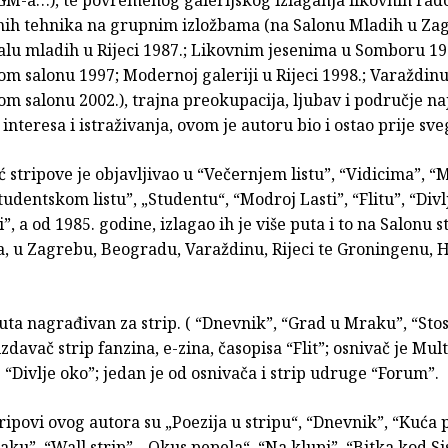
ih tehnika na grupnim izložbama (na Salonu Mladih u Za
alu mladih u Rijeci 1987.; Likovnim jesenima u Somboru 19
 salonu 1997; Modernoj galeriji u Rijeci 1998.; Varaždinu
m salonu 2002.), trajna preokupacija, ljubav i područje n
interesa i istraživanja, ovom je autoru bio i ostao prije sve
 stripove je objavljivao u “Večernjem listu”, “Vidicima”, “M
tudentskom listu”, „Studentu“, “Modroj Lasti”, “Flitu”, “Div
i”, a od 1985. godine, izlagao ih je više puta i to na Salonu s
, u Zagrebu, Beogradu, Varaždinu, Rijeci te Groningenu,
ta nagrađivan za strip. ( “Dnevnik”, “Grad u Mraku”, “Sto
izdavač strip fanzina, e-zina, časopisa “Flit”; osnivač je Mu
 “Divlje oko”; jedan je od osnivača i strip udruge “Forum”.
tripovi ovog autora su „Poezija u stripu“, “Dnevnik”, “Kuća
ku”, “Wall strip”, „Okus pepela“, “Na klupi”, “Bitka kod Si