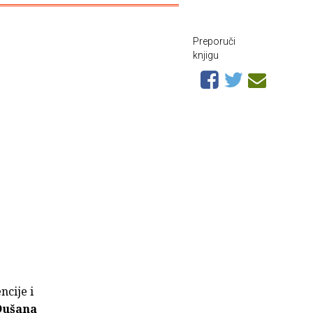
Preporuči
knjigu
ncije i
Dušana