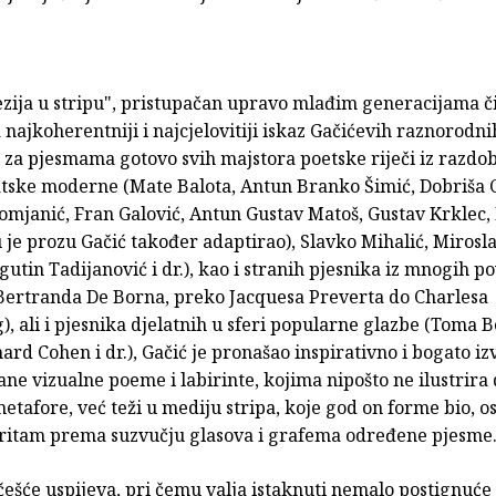
.
ezija u stripu", pristupačan upravo mlađim generacijama či
 najkoherentniji i najcjelovitiji iskaz Gačićevih raznorodni
za pjesmama gotovo svih majstora poetske riječi iz razdob
tske moderne (Mate Balota, Antun Branko Šimić, Dobriša C
omjanić, Fran Galović, Antun Gustav Matoš, Gustav Krklec,
u je prozu Gačić također adaptirao), Slavko Mihalić, Mirosl
utin Tadijanović i dr.), kao i stranih pjesnika iz mnogih po
Bertranda De Borna, preko Jacquesa Preverta do Charlesa
 ali i pjesnika djelatnih u sferi popularne glazbe (Toma B
ard Cohen i dr.), Gačić je pronašao inspirativno i bogato iz
ane vizualne poeme i labirinte, kojima nipošto ne ilustrira
etafore, već teži u mediju stripa, koje god on forme bio, os
 ritam prema suzvučju glasova i grafema određene pjesme
češće uspijeva, pri čemu valja istaknuti nemalo postignuće