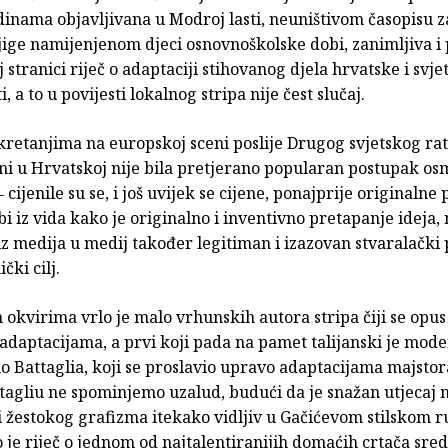
dinama objavljivana u Modroj lasti, neuništivom časopisu
jige namijenjenom djeci osnovnoškolske dobi, zanimljiva i 
j stranici riječ o adaptaciji stihovanog djela hrvatske i svje
, a to u povijesti lokalnog stripa nije čest slučaj.
kretanjima na europskoj sceni poslije Drugog svjetskog rat
ni u Hrvatskoj nije bila pretjerano popularan postupak os
 cijenile su se, i još uvijek se cijene, ponajprije originalne 
bi iz vida kako je originalno i inventivno pretapanje ideja, 
z medija u medij također legitiman i izazovan stvaralački
čki cilj.
 okvirima vrlo je malo vrhunskih autora stripa čiji se opus
daptacijama, a prvi koji pada na pamet talijanski je mode
o Battaglia, koji se proslavio upravo adaptacijama majstor
ttagliu ne spominjemo uzalud, budući da je snažan utjecaj
 žestokog grafizma itekako vidljiv u Gačićevom stilskom r
je riječ o jednom od najtalentiranijih domaćih crtača sre