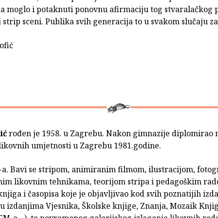
da moglo i potaknuti ponovnu afirmaciju tog stvaralačkog
strip sceni. Publika svih generacija to u svakom slučaju za
ofić
ić
rođen je 1958. u Zagrebu. Nakon gimnazije diplomirao 
likovnih umjetnosti u Zagrebu 1981.godine.
. Bavi se stripom, animiranim filmom, ilustracijom, fotog
im likovnim tehnikama, teorijom stripa i pedagoškim rad
 knjiga i časopisa koje je objavljivao kod svih poznatijih izd
u izdanjima Vjesnika, Školske knjige, Znanja, Mozaik Knji
GM-a…), te povremenog galerijskog izlaganja likovnih rad