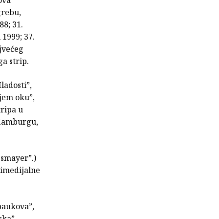
grebu,
88; 31.
 1999; 37.
ajvećeg
ga strip.
ladosti”,
ljem oku”,
tripa u
 Hamburgu,
ssmayer”.)
ltimedijalne
 paukova”,
ska”,