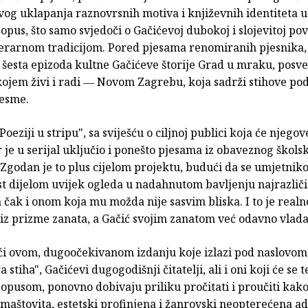
og uklapanja raznovrsnih motiva i književnih identiteta u 
opus, što samo svjedoči o Gačićevoj dubokoj i slojevitoj po
terarnom tradicijom. Pored pjesama renomiranih pjesnika,
i šesta epizoda kultne Gačićeve štorije Grad u mraku, posv
kojem živi i radi ― Novom Zagrebu, koja sadrži stihove po
esme.
Poeziji u stripu", sa sviješću o ciljnoj publici koja će njegov
or je u serijal uključio i ponešto pjesama iz obaveznog škols
Zgodan je to plus cijelom projektu, budući da se umjetnik
st dijelom uvijek ogleda u nadahnutom bavljenju najrazliči
čak i onom koja mu možda nije sasvim bliska. I to je realn
 iz prizme zanata, a Gačić svojim zanatom već odavno vlada
ći ovom, dugoočekivanom izdanju koje izlazi pod naslovom
stiha", Gačićevi dugogodišnji čitatelji, ali i oni koji će se t
opusom, ponovno dobivaju priliku pročitati i proučiti kako
 maštovita, estetski profinjena i žanrovski neopterećena ad