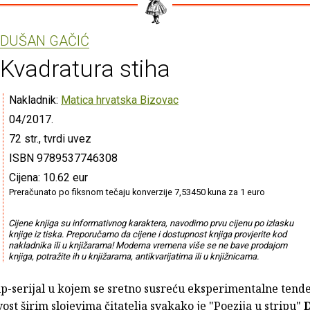
DUŠAN GAČIĆ
Kvadratura stiha
Nakladnik:
Matica hrvatska Bizovac
04/2017.
72 str., tvrdi uvez
ISBN 9789537746308
Cijena: 10.62 eur
Preračunato po fiksnom tečaju konverzije 7,53450 kuna za 1 euro
Cijene knjiga su informativnog karaktera, navodimo prvu cijenu po izlasku
knjige iz tiska. Preporučamo da cijene i dostupnost knjiga provjerite kod
nakladnika ili u knjižarama! Moderna vremena više se ne bave prodajom
knjiga, potražite ih u knjižarama, antikvarijatima ili u knjižnicama.
p-serijal u kojem se sretno susreću eksperimentalne tende
vost širim slojevima čitatelja svakako je "Poezija u stripu"