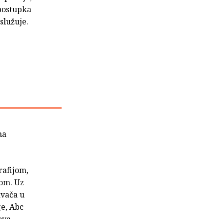
 postupka
služuje.
na
rafijom,
om. Uz
avača u
ge, Abc
ova