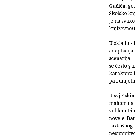
Gačića
, go
Školske kn
je na svako
književnosti
U skladu s 
adaptacija 
scenarija ―
se često gu
karaktera i
pa i umjetni
U svjetskim
mahom na a
velikan Din
novele. Ba
raskošnog i
nesumnjivo 