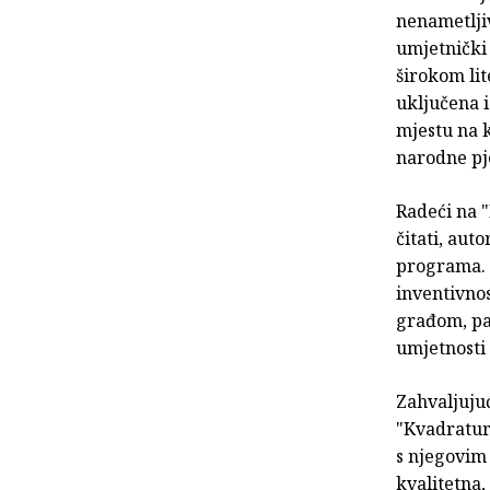
nenametljiv
umjetnički 
širokom li
uključena 
mjestu na 
narodne pj
Radeći na "
čitati, aut
programa. 
inventivno
građom, pa 
umjetnosti
Zahvaljuju
"Kvadratura 
s njegovim 
kvalitetna,