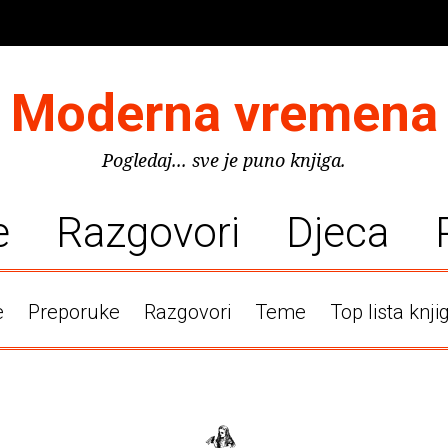
Moderna vremena
Pogledaj... sve je puno knjiga.
e
Razgovori
Djeca
e
Preporuke
Razgovori
Teme
Top lista knji