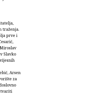
tatelja,
h traženja.
lja prve i
esarić,
 Miroslav
av Slavko
vijesnih
ebić, Arsen
vorište za
 doslovno
tvariti
.