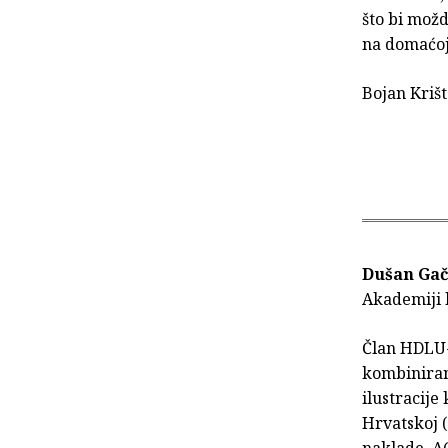
što bi mož
na domaćoj 
Bojan Krišt
Dušan Gač
Akademiji 
Član HDLU-a
kombiniran
ilustracije
Hrvatskoj (
naklade, A