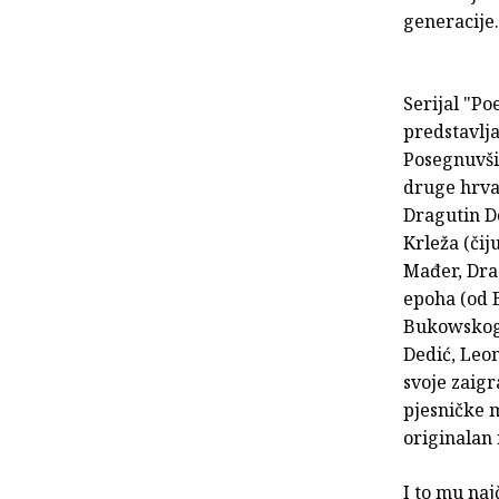
generacije
Serijal "Po
predstavlja
Posegnuvši 
druge hrva
Dragutin D
Krleža (čij
Mađer, Drag
epoha (od 
Bukowskog),
Dedić, Leon
svoje zaigr
pjesničke m
originalan
I to mu naj