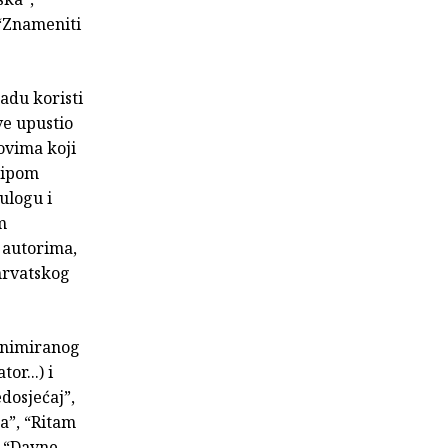
 “Znameniti
adu koristi
ve upustio
dovima koji
tripom
 ulogu i
m
 autorima,
 hrvatskog
 animiranog
or...) i
dosjećaj”,
a”, “Ritam
, “Davne