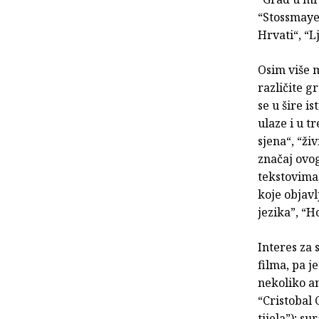
“Stossmaye
Hrvati“, “L
Osim više m
različite g
se u šire i
ulaze i u t
sjena“, “ži
značaj ovog
tekstovima
koje objavl
jezika”, “
Interes za 
filma, pa je
nekoliko an
“Cristobal
tijela”); s