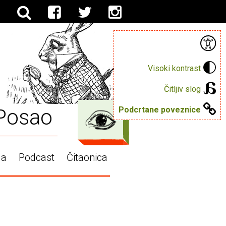
Visoki kontrast
Čitljiv slog
Posao
Podcrtane poveznice
ga
Podcast
Čitaonica