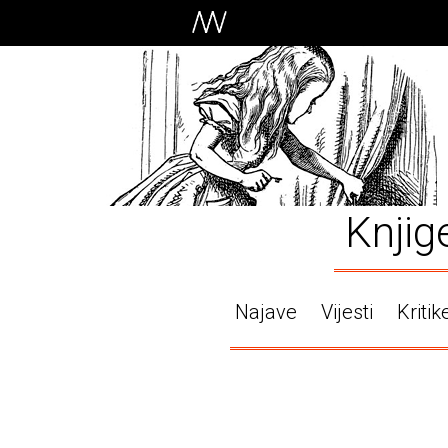
Knjig
Najave
Vijesti
Kritik