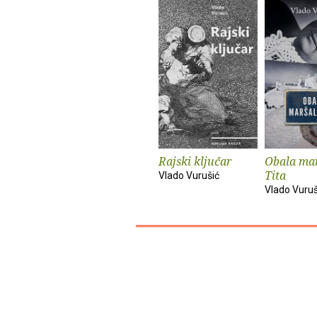
Rajski ključar
Obala ma
Tita
Vlado Vurušić
Vlado Vuruš