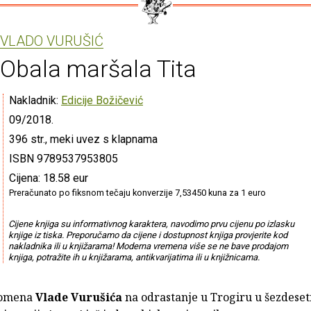
VLADO VURUŠIĆ
Obala maršala Tita
Nakladnik:
Edicije Božičević
09/2018.
396 str., meki uvez s klapnama
ISBN 9789537953805
Cijena: 18.58 eur
Preračunato po fiksnom tečaju konverzije 7,53450 kuna za 1 euro
Cijene knjiga su informativnog karaktera, navodimo prvu cijenu po izlasku
knjige iz tiska. Preporučamo da cijene i dostupnost knjiga provjerite kod
nakladnika ili u knjižarama! Moderna vremena više se ne bave prodajom
knjiga, potražite ih u knjižarama, antikvarijatima ili u knjižnicama.
pomena
Vlade Vurušića
na odrastanje u Trogiru u šezdeset