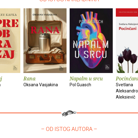
j
Rana
Napalm u srcu
Pocinčan
a
Oksana Vasjakina
Pol Guasch
Svetlana
Aleksandr
Aleksievič
– OD ISTOG AUTORA –