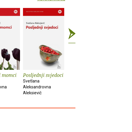
i momci
Posljednji svjedoci
Dečko, cura,
Crno tije
lipanj, srpanj
Svetlana
Marijana D
ovna
Aleksandrovna
Frode Grytten
Aleksievič