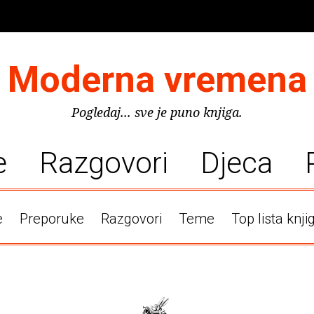
Moderna vremena
Pogledaj... sve je puno knjiga.
e
Razgovori
Djeca
e
Preporuke
Razgovori
Teme
Top lista knji