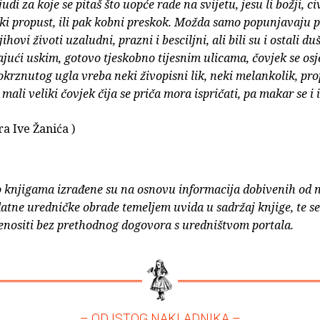
judi za koje se pitaš što uopće rade na svijetu, jesu li božji, ci
jski propust, ili pak kobni preskok. Možda samo popunjavaju 
hovi životi uzaludni, prazni i besciljni, ali bili su i ostali du
jući uskim, gotovo tjeskobno tijesnim ulicama, čovjek se osj
okrznutog ugla vreba neki živopisni lik, neki melankolik, pro
mali veliki čovjek čija se priča mora ispričati, pa makar se i i
ra Ive Žanića )
o knjigama izrađene su na osnovu informacija dobivenih od 
atne uredničke obrade temeljem uvida u sadržaj knjige, te s
enositi bez prethodnog dogovora s uredništvom portala.
– OD ISTOG NAKLADNIKA –