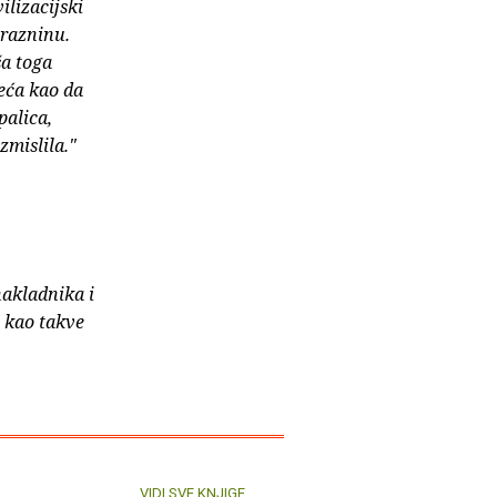
vilizacijski
prazninu.
ša toga
eća kao da
palica,
zmislila."
nakladnika i
e kao takve
VIDI SVE KNJIGE