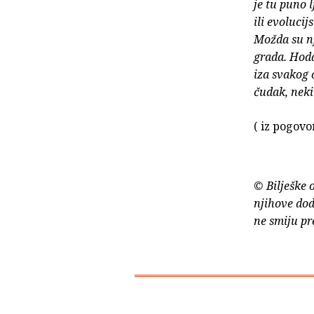
je tu puno l
ili evoluci
Možda su nji
grada. Hoda
iza svakog 
čudak, neki 
( iz pogovo
© Bilješke 
njihove dod
ne smiju pr