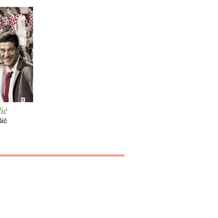
lić
šić