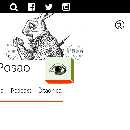
Posao
ga
Podcast
Čitaonica