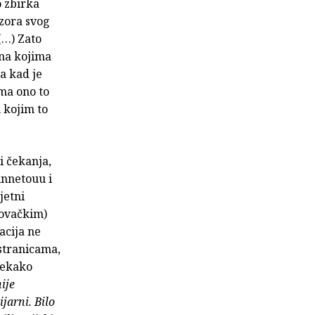
o zbirka
zora svog
(…) Zato
 na kojima
ća kad je
ima ono to
u kojim to
 i čekanja,
innetouu i
jetni
slovačkim)
acija ne
 stranicama,
 nekako
ije
jarni. Bilo