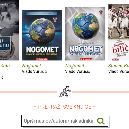
ršala
Nogomet
Nogomet
Slaven Bi
Vlado Vurušić
Vlado Vurušić
Vlado Vuru
ić
– PRETRAŽI SVE KNJIGE –