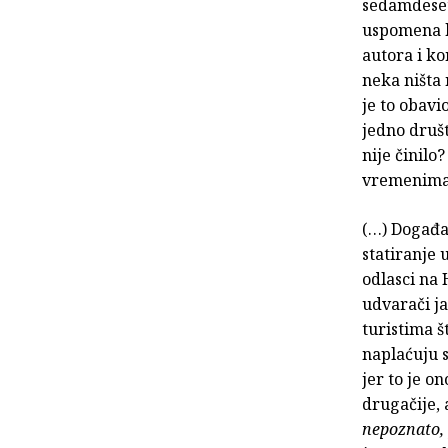
sedamdeset
uspomena k
autora i ko
neka ništa 
je to obavio
jedno društ
nije činilo
vremenima n
(…) Događaji
statiranje
odlasci na 
udvarači ja
turistima š
naplaćuju s
jer to je o
drugačije, a
nepoznato, 