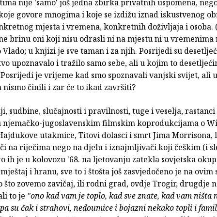
ima nije 'samo' još jedna zbirka privatnih uspomena, neg
oje govore mnogima i koje se izdižu iznad iskustvenog ob
nkretnog mjesta i vremena, konkretnih doživljaja i osoba. 
ne brinu oni koji nisu odrasli ni na mjestu ni u vremenima
 Vlado; u knjizi je sve taman i za njih. Posrijedi su desetlje
vo upoznavalo i tražilo samo sebe, ali u kojim to desetljeć
? Posrijedi je vrijeme kad smo spoznavali vanjski svijet, ali 
ismo činili i zar će to ikad završiti?
, sudbine, slučajnosti i pravilnosti, tuge i veselja, rastanci
 u njemačko-jugoslavenskim filmskim koprodukcijama o W
Hajdukove utakmice, Titovi dolasci i smrt Jima Morrisona, l
či na riječima nego na djelu i iznajmljivači koji češkim (i 
to ih je u kolovozu '68. na ljetovanju zatekla sovjetska okup
mještaj i hranu, sve to i štošta još zasvjedočeno je na ovim
no što zovemo zavičaj, ili rodni grad, ovdje Trogir, drugdje
li to je
"ono kad vam je toplo, kad sve znate, kad vam ništa n
pa su čak i strahovi, nedoumice i bojazni nekako topli i famili