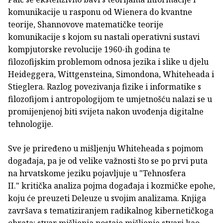
komunikacije u rasponu od Wienera do kvantne
teorije, Shannovove matematičke teorije
komunikacije s kojom su nastali operativni sustavi
kompjutorske revolucije 1960-ih godina te
filozofijskim problemom odnosa jezika i slike u djelu
Heideggera, Wittgensteina, Simondona, Whiteheada i
Stieglera. Razlog povezivanja fizike i informatike s
filozofijom i antropologijom te umjetnošću nalazi se u
promijenjenoj biti svijeta nakon uvođenja digitalne
tehnologije.
Sve je priređeno u mišljenju Whiteheada s pojmom
događaja, pa je od velike važnosti što se po prvi puta
na hrvatskome jeziku pojavljuje u "Tehnosfera
II." kritička analiza pojma događaja i kozmičke epohe,
koju će preuzeti Deleuze u svojim analizama. Knjiga
završava s tematiziranjem radikalnog kibernetičkoga