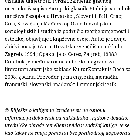
vizualne umjetnosti Tvrđa i zamjenik glavnog
urednika časopisa Europski glasnik. Stalni je suradnik
mnoštva časopisa u Hrvatskoj, Sloveniji, BiH, Crnoj
Gori, Slovačkoj i Mađarskoj. Osim filozofijskih,
sociologijskih i studija iz područja teorije umjetnosti i
estetike, objavljuje i književne eseje. Autor je i dviju
zbirki poezije (Aura, Hrvatska sveučilišna naklada,
Zagreb, 1994.; Opako ljeto, Ceres, Zagreb, 1998.).
Dobitnik je međunarodne autorske nagrade za
literaturu austrijske zaklade KulturKontakt iz Beča za
2008. godinu. Prevođen je na engleski, njemački,
francuski, slovenski, mađarski i rumunjski jezik.
© Bilješke o knjigama izrađene su na osnovu
informacija dobivenih od nakladnika i njihove dodatne
uredničke obrade temeljem uvida u sadržaj knjige, te se
kao takve ne smiju prenositi bez prethodnog dogovora s