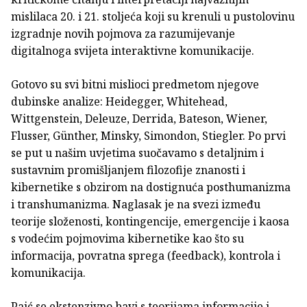
mislilaca 20. i 21. stoljeća koji su krenuli u pustolovinu
izgradnje novih pojmova za razumijevanje
digitalnoga svijeta interaktivne komunikacije.
Gotovo su svi bitni mislioci predmetom njegove
dubinske analize: Heidegger, Whitehead,
Wittgenstein, Deleuze, Derrida, Bateson, Wiener,
Flusser, Günther, Minsky, Simondon, Stiegler. Po prvi
se put u našim uvjetima suočavamo s detaljnim i
sustavnim promišljanjem filozofije znanosti i
kibernetike s obzirom na dostignuća posthumanizma
i transhumanizma. Naglasak je na svezi između
teorije složenosti, kontingencije, emergencije i kaosa
s vodećim pojmovima kibernetike kao što su
informacija, povratna sprega (feedback), kontrola i
komunikacija.
Paić se ekstenzivno bavi s teorijama informacije i