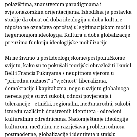
polazištima, znanstvenim paradigmama i
svjetonazorskim orijentacijama. Ishodišna je postavka
studije da obrat od doba ideologija u doba kulture
nipošto ne označava oproštaj s legitimacijskom moći i
hegemonijom ideologija. Kultura u doba globalizacije
preuzima funkciju ideologijske mobilizacije.
Mi ne živimo u postideologijskome/postpolitičkome
svijetu, kako su to pokušali teorijski obrazložiti Daniel
Bell i Francis Fukuyama s neupitnom vjerom u
"prirodnu nužnost" i "vječnost" liberalizma,
demokracije i kapitalizma, nego u svijetu globalnoga
nereda gdje su svi sukobi, odnosi povjerenja i
tolerancije - etnički, regionalni, međunarodni, sukobi
između različitih društvenih identiteta - određeni
kulturalnim odrednicama. Nadomještanje ideologije
kulturom, međutim, ne razrješava problem odnosa
postmoderne, globalizacije i identiteta u smislu