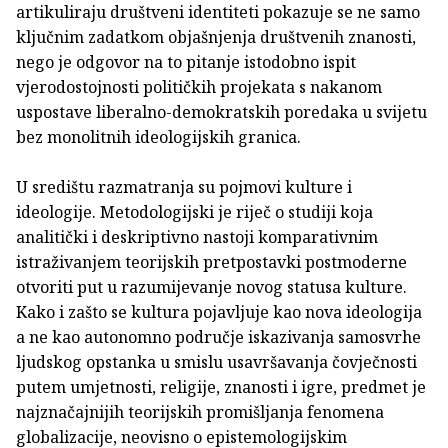
artikuliraju društveni identiteti pokazuje se ne samo
ključnim zadatkom objašnjenja društvenih znanosti,
nego je odgovor na to pitanje istodobno ispit
vjerodostojnosti političkih projekata s nakanom
uspostave liberalno-demokratskih poredaka u svijetu
bez monolitnih ideologijskih granica.
U središtu razmatranja su pojmovi kulture i
ideologije. Metodologijski je riječ o studiji koja
analitički i deskriptivno nastoji komparativnim
istraživanjem teorijskih pretpostavki postmoderne
otvoriti put u razumijevanje novog statusa kulture.
Kako i zašto se kultura pojavljuje kao nova ideologija
a ne kao autonomno područje iskazivanja samosvrhe
ljudskog opstanka u smislu usavršavanja čovječnosti
putem umjetnosti, religije, znanosti i igre, predmet je
najznačajnijih teorijskih promišljanja fenomena
globalizacije, neovisno o epistemologijskim