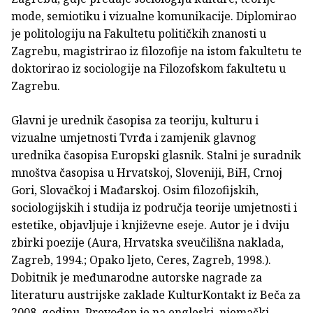
mode, semiotiku i vizualne komunikacije. Diplomirao
je politologiju na Fakultetu političkih znanosti u
Zagrebu, magistrirao iz filozofije na istom fakultetu te
doktorirao iz sociologije na Filozofskom fakultetu u
Zagrebu.
Glavni je urednik časopisa za teoriju, kulturu i
vizualne umjetnosti Tvrđa i zamjenik glavnog
urednika časopisa Europski glasnik. Stalni je suradnik
mnoštva časopisa u Hrvatskoj, Sloveniji, BiH, Crnoj
Gori, Slovačkoj i Mađarskoj. Osim filozofijskih,
sociologijskih i studija iz područja teorije umjetnosti i
estetike, objavljuje i književne eseje. Autor je i dviju
zbirki poezije (Aura, Hrvatska sveučilišna naklada,
Zagreb, 1994.; Opako ljeto, Ceres, Zagreb, 1998.).
Dobitnik je međunarodne autorske nagrade za
literaturu austrijske zaklade KulturKontakt iz Beča za
2008. godinu. Prevođen je na engleski, njemački,