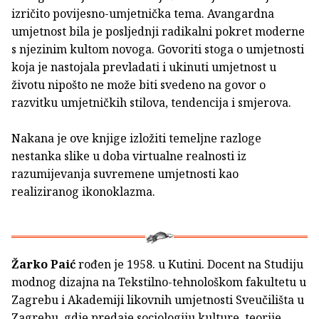
izričito povijesno-umjetnička tema. Avangardna
umjetnost bila je posljednji radikalni pokret moderne
s njezinim kultom novoga. Govoriti stoga o umjetnosti
koja je nastojala prevladati i ukinuti umjetnost u
životu nipošto ne može biti svedeno na govor o
razvitku umjetničkih stilova, tendencija i smjerova.
Nakana je ove knjige izložiti temeljne razloge
nestanka slike u doba virtualne realnosti iz
razumijevanja suvremene umjetnosti kao
realiziranog ikonoklazma.
Žarko Paić
rođen je 1958. u Kutini. Docent na Studiju
modnog dizajna na Tekstilno-tehnološkom fakultetu u
Zagrebu i Akademiji likovnih umjetnosti Sveučilišta u
Zagrebu, gdje predaje sociologiju kulture, teorije