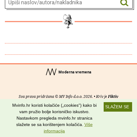
Moderna vremena
Sva prava pridržana © MV Info d.o.o. 2026. • Kriv je
Fiktiv
Mvinfo.hr koristi kolačiće („cookies“) kako bi
SLAŽEM SE
O nama
•
Pomoć
•
Uvjeti korištenja
•
RSS kanali
vam pružio bolje korisničko iskustvo.
Nastavkom pregleda mvinfo.hr stranica
Potraži nas na:
slažete se sa korištenjem kolačića.
Više
informacija