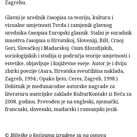
Zagrebu.
Glavni je urednik časopisa za teoriju, kulturu i
vizualne umjetnosti Tvrđa i zamjenik glavnog
urednika časopisa Europski glasnik. Stalni je suradnik
mnoštva časopisa u Hrvatskoj, Sloveniji, BiH, Crnoj
Gori, Slovačkoj i Mađarskoj. Osim filozofijskih,
sociologijskih i studija iz područja teorije umjetnosti i
estetike, objavljuje i književne eseje. Autor je i dviju
zbirki poezije (Aura, Hrvatska sveučilišna naklada,
Zagreb, 1994.; Opako ljeto, Ceres, Zagreb, 1998.).
Dobitnik je međunarodne autorske nagrade za
literaturu austrijske zaklade KulturKontakt iz Beča za
2008. godinu. Prevođen je na engleski, njemački,
francuski, slovenski, mađarski i rumunjski jezik.
© Bilješke o knjigama izrađene su na osnovu