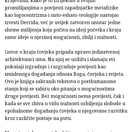
krajevima, kako je to izrijekom u svojim
promišljanjima o povijesti zapadnjačke metafizike
kao logocentrizma i onto-eshato-teologije nastojao
izvesti Derrida, već je uvijek zatvoren unutar jedne
sheme mišljenja koja počiva na ideji početka i kraja
same ideje u njezinoj mogućnosti, zbilji i nužnosti.
Govor o kraju čovjeka pripada upravo jedinstvenoj
arhitektonici uma. Na njoj se uzdižu i slamaju svi
pokušaji izgradnje i razgradnje povijesti kao
smislenoga događanja odnosa Boga, čovjeka i svijeta.
Ovo je knjiga sabranih tekstova o posthumanome
stanju koji se sabiru oko pitanja o mogućnostima
druge povijesti. Bez mogućnosti nema povijesti, čak i
kada se sve zbiva u vidu nužnosti ozbiljenja slobode u
epohalnome događanju čovjeka u njegovome razvitku
kroz različite postaje na putu.