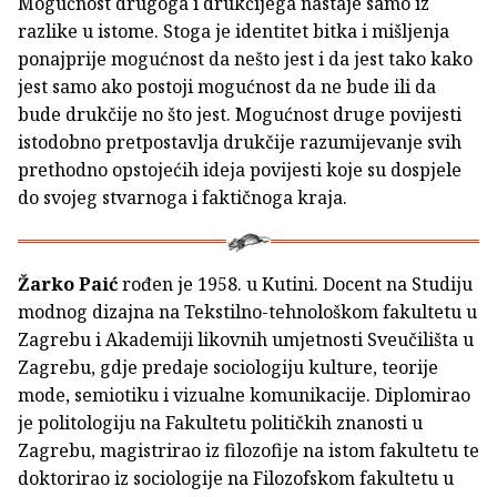
Mogućnost drugoga i drukčijega nastaje samo iz
razlike u istome. Stoga je identitet bitka i mišljenja
ponajprije mogućnost da nešto jest i da jest tako kako
jest samo ako postoji mogućnost da ne bude ili da
bude drukčije no što jest. Mogućnost druge povijesti
istodobno pretpostavlja drukčije razumijevanje svih
prethodno opstojećih ideja povijesti koje su dospjele
do svojeg stvarnoga i faktičnoga kraja.
Žarko Paić
rođen je 1958. u Kutini. Docent na Studiju
modnog dizajna na Tekstilno-tehnološkom fakultetu u
Zagrebu i Akademiji likovnih umjetnosti Sveučilišta u
Zagrebu, gdje predaje sociologiju kulture, teorije
mode, semiotiku i vizualne komunikacije. Diplomirao
je politologiju na Fakultetu političkih znanosti u
Zagrebu, magistrirao iz filozofije na istom fakultetu te
doktorirao iz sociologije na Filozofskom fakultetu u