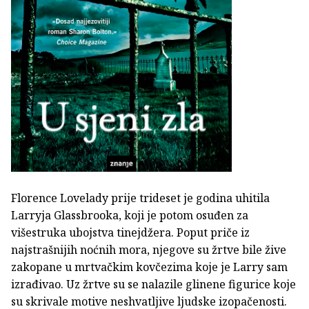
Florence Lovelady prije trideset je godina uhitila
Larryja Glassbrooka, koji je potom osuđen za
višestruka ubojstva tinejdžera. Poput priče iz
najstrašnijih noćnih mora, njegove su žrtve bile žive
zakopane u mrtvačkim kovčezima koje je Larry sam
izrađivao. Uz žrtve su se nalazile glinene figurice koje
su skrivale motive neshvatljive ljudske izopačenosti.