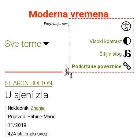
Moderna vremena
Pogledaj... sve je puno knjiga.
Sve teme
Visoki kontrast
Čitljiv slog
Podcrtane poveznice
SHARON BOLTON
U sjeni zla
Nakladnik:
Znanje
Prijevod: Sabine Marić
11/2019.
424 str., meki uvez