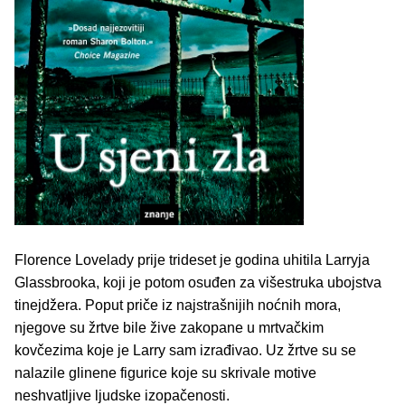
Florence Lovelady prije trideset je godina uhitila Larryja
Glassbrooka, koji je potom osuđen za višestruka ubojstva
tinejdžera. Poput priče iz najstrašnijih noćnih mora,
njegove su žrtve bile žive zakopane u mrtvačkim
kovčezima koje je Larry sam izrađivao. Uz žrtve su se
nalazile glinene figurice koje su skrivale motive
neshvatljive ljudske izopačenosti.