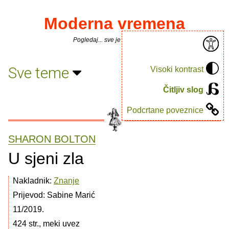
Moderna vremena
Pogledaj... sve je puno knjiga.
Sve teme
Visoki kontrast
Čitljiv slog
Podcrtane poveznice
SHARON BOLTON
U sjeni zla
Nakladnik:
Znanje
Prijevod: Sabine Marić
11/2019.
424 str., meki uvez