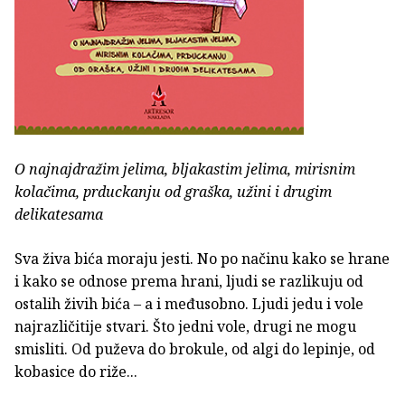
O najnajdražim jelima, bljakastim jelima, mirisnim
kolačima, prduckanju od graška, užini i drugim
delikatesama
Sva živa bića moraju jesti. No po načinu kako se hrane
i kako se odnose prema hrani, ljudi se razlikuju od
ostalih živih bića – a i međusobno. Ljudi jedu i vole
najrazličitije stvari. Što jedni vole, drugi ne mogu
smisliti. Od puževa do brokule, od algi do lepinje, od
kobasice do riže...