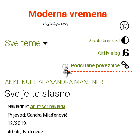
Moderna vremena
Pogledaj... sve je puno knjiga.
Sve teme
Visoki kontrast
Čitljiv slog
Podcrtane poveznice
ANKE KUHL
ALAXANDRA MAXEINER
Sve je to slasno!
Nakladnik:
ArTresor naklada
Prijevod: Sandra Mlađenović
12/2019.
40 str., tvrdi uvez