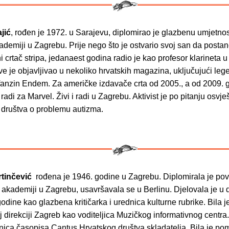
jić
, rođen je 1972. u Sarajevu, diplomirao je glazbenu umjetno
demiji u Zagrebu. Prije nego što je ostvario svoj san da posta
i crtač stripa, jedanaest godina radio je kao profesor klarineta 
ove je objavljivao u nekoliko hrvatskih magazina, uključujući leg
fanzin Endem. Za američke izdavače crta od 2005., a od 2009. 
radi za Marvel. Živi i radi u Zagrebu. Aktivist je po pitanju osvje
a društva o problemu autizma.
tinčević
rođena je 1946. godine u Zagrebu. Diplomirala je pov
 akademiji u Zagrebu, usavršavala se u Berlinu. Djelovala je u
odine kao glazbena kritičarka i urednica kulturne rubrike. Bila 
 direkciji Zagreb kao voditeljica Muzičkog informativnog centra.
nica časopisa Cantus Hrvatskog društva skladatelja. Bila je po