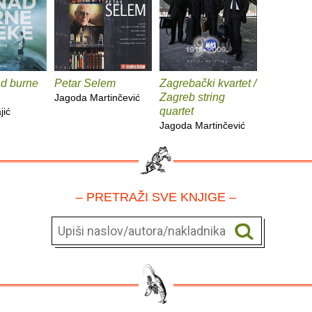
d burne
Petar Selem
Zagrebački kvartet /
Zagreb string
Jagoda Martinčević
quartet
jić
Jagoda Martinčević
– PRETRAŽI SVE KNJIGE –