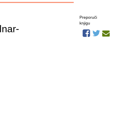
Preporuči
knjigu
lnar-