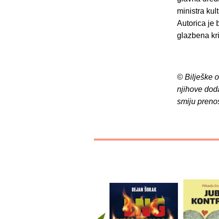
ministra kul
Autorica je 
glazbena kri
© Bilješke 
njihove dod
smiju preno