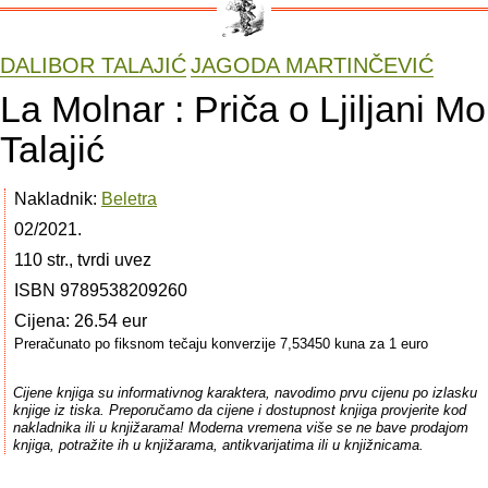
DALIBOR TALAJIĆ
JAGODA MARTINČEVIĆ
La Molnar : Priča o Ljiljani Mo
Talajić
Nakladnik:
Beletra
02/2021.
110 str., tvrdi uvez
ISBN 9789538209260
Cijena: 26.54 eur
Preračunato po fiksnom tečaju konverzije 7,53450 kuna za 1 euro
Cijene knjiga su informativnog karaktera, navodimo prvu cijenu po izlasku
knjige iz tiska. Preporučamo da cijene i dostupnost knjiga provjerite kod
nakladnika ili u knjižarama! Moderna vremena više se ne bave prodajom
knjiga, potražite ih u knjižarama, antikvarijatima ili u knjižnicama.