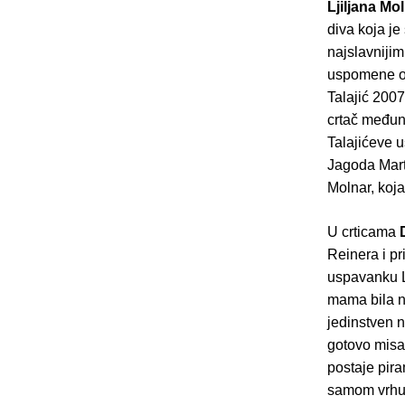
Ljiljana Mol
diva koja j
najslavnijim
uspomene od
Talajić 2007
crtač međun
Talajićeve u
Jagoda Marti
Molnar, koja
U crticama
D
Reinera i p
uspavanku La
mama bila na
jedinstven n
gotovo misao
postaje pir
samom vrhu t