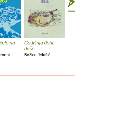
čelo na
Godišnja doba
Kako sam ubio
Avantura
duše
vlastitog ubojicu
medijim
iment
Božica Jelušić
Vlado Rajić
Ljubica U