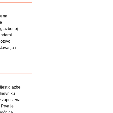
st na
ne
u glazbenoj
endarni
gotovo
štavanja i
ijest glazbe
 dnevniku
je zaposlena
 Prva je
moćnica