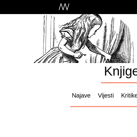
Knjig
Najave
Vijesti
Kritik