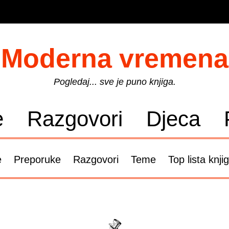
Moderna vremena
Pogledaj... sve je puno knjiga.
e
Razgovori
Djeca
e
Preporuke
Razgovori
Teme
Top lista knji