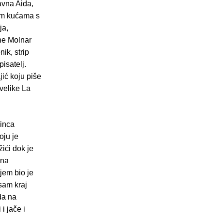
avna Aida,
nim kućama s
ja,
ne Molnar
ik, strip
isatelj.
jić koju piše
 velike La
rinca
oju je
ići dok je
 na
ijem bio je
 sam kraj
da na
i jače i