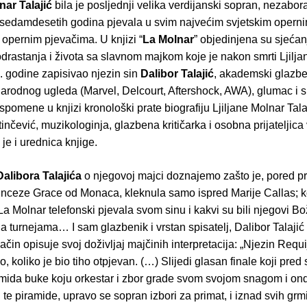
nar Talajić
bila je posljednji velika verdijanski sopran, nezabor
e sedamdesetih godina pjevala u svim najvećim svjetskim oper
 opernim pjevačima. U knjizi “
La Molnar
” objedinjena su sjećan
rastanja i života sa slavnom majkom koje je nakon smrti Ljilja
. godine zapisivao njezin sin
Dalibor Talajić
, akademski glazben
arodnog ugleda (Marvel, Delcourt, Aftershock, AWA), glumac i sp
spomene u knjizi kronološki prate biografiju Ljiljane Molnar Tala
nčević, muzikologinja, glazbena kritičarka i osobna prijateljica
 je i urednica knjige.
alibora Talajića
o njegovoj majci doznajemo zašto je, pored p
rinceze Grace od Monaca, kleknula samo ispred Marije Callas; k
 Molnar telefonski pjevala svom sinu i kakvi su bili njegovi Bož
 turnejama… I sam glazbenik i vrstan spisatelj, Dalibor Talajić
ačin opisuje svoj doživljaj majčinih interpretacija: „Njezin Requ
, koliko je bio tiho otpjevan. (…) Slijedi glasan finale koji pred
amida buke koju orkestar i zbor grade svom svojom snagom i on
e piramide, upravo se sopran izbori za primat, i iznad svih grmi 