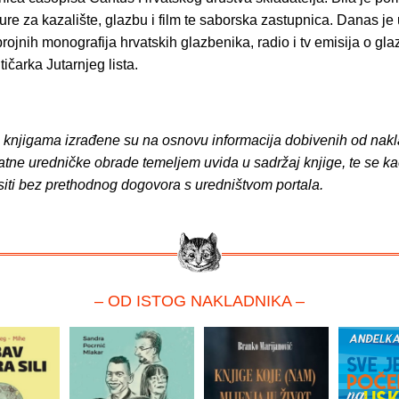
ture za kazalište, glazbu i film te saborska zastupnica. Danas je 
brojnih monografija hrvatskih glazbenika, radio i tv emisija o glaz
tičarka Jutarnjeg lista.
o knjigama izrađene su na osnovu informacija dobivenih od nakl
atne uredničke obrade temeljem uvida u sadržaj knjige, te se ka
siti bez prethodnog dogovora s uredništvom portala.
– OD ISTOG NAKLADNIKA –