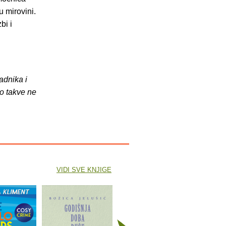
u mirovini.
bi i
adnika i
o takve ne
VIDI SVE KNJIGE