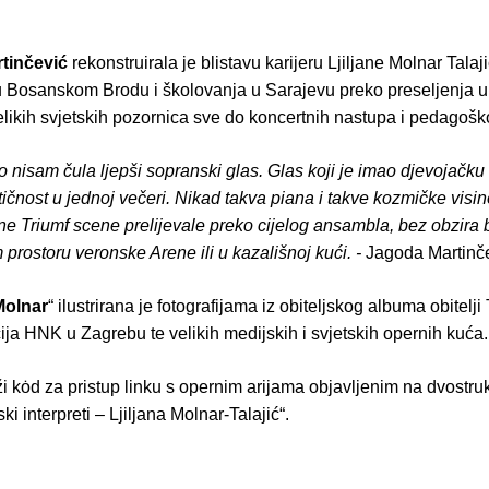
tinčević
rekonstruirala je blistavu karijeru Ljiljane Molnar Talaj
u Bosanskom Brodu i školovanja u Sarajevu preko preseljenja u
elikih svjetskih pozornica sve do koncertnih nastupa i pedagoš
 nisam čula ljepši sopranski glas. Glas koji je imao djevojačku 
ičnost u jednoj večeri. Nikad takva piana i takve kozmičke visin
ine Triumf scene prelijevale preko cijelog ansambla, bez obzira b
rostoru veronske Arene ili u kazališnoj kući. -
Jagoda Martinč
Molnar
“ ilustrirana je fotografijama iz obiteljskog albuma obitelji 
ja HNK u Zagrebu te velikih medijskih i svjetskih opernih kuća
ži kȯd za pristup linku s opernim arijama objavljenim na dvost
ski interpreti – Ljiljana Molnar-Talajić“.