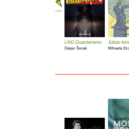
LNG Guantanamo
Jubav kont
Dejan Šorak
Mihaela Er