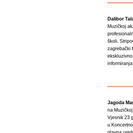
Dalibor Tala
Muzičkoj aka
profesionaln
školi. Strip
zagrebački 
ekskluzivno 
informiranj
Jagoda Mar
na Muzičkoj
Vjesnik 23 g
u Koncertnoj
glavna ured