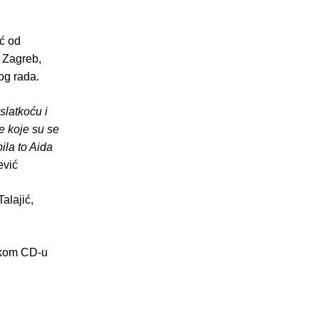
ić od
 Zagreb,
kog rada.
slatkoću i
e koje su se
ila to Aida
ević
Talajić,
.
rukom CD-u