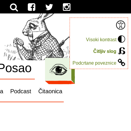
Visoki kontrast
Čitljiv slog
Podcrtane poveznice
Posao
ga
Podcast
Čitaonica