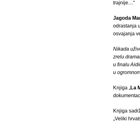
trajnije…“
Jagoda Mar
odrastanja 
osvajanja v
Nikada uživo
zrelu dramat
u finalu Aid
u ogromnom p
Knjiga „
La 
dokumentaci
Knjiga sadr
„Veliki hrvat