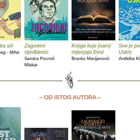
ra sili
Zagorkini
Knjige koje (nam)
Sve je po
sljedbenici
mijenjaju život
Uskrs
ceg - Mihe
Sandra Pocrnić
Branko Marijanović
Anđelka Kl
Mlakar
– OD ISTOG AUTORA –