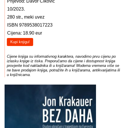
Prijevod: Davor Ćiković
10/2023.
280 str., meki uvez
ISBN 9789538017223
Cijena: 18.90 eur
Kupi knjigu!
Cijene knjiga su informativnog karaktera, navodimo prvu cijenu po
izlasku knjige iz tiska. Preporučamo da cijene i dostupnost knjiga
provjerite kod nakladnika ili u knjižarama! Moderna vremena više se
ne bave prodajom knjiga, potražite ih u knjižarama, antikvarijatima ili
u knjižnicama.