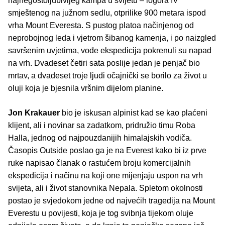
najnegostoljubivijeg kampa u svijetu – logora IV
smještenog na južnom sedlu, otprilike 900 metara ispod
vrha Mount Everesta. S pustog platoa načinjenog od
neprobojnog leda i vjetrom šibanog kamenja, i po naizgled
savršenim uvjetima, vođe ekspedicija pokrenuli su napad
na vrh. Dvadeset četiri sata poslije jedan je penjač bio
mrtav, a dvadeset troje ljudi očajnički se borilo za život u
oluji koja je bjesnila vršnim dijelom planine.
Jon Krakauer
bio je iskusan alpinist kad se kao plaćeni
klijent, ali i novinar sa zadatkom, pridružio timu Roba
Halla, jednog od najpouzdanijih himalajskih vodiča.
Časopis Outside poslao ga je na Everest kako bi iz prve
ruke napisao članak o rastućem broju komercijalnih
ekspedicija i načinu na koji one mijenjaju uspon na vrh
svijeta, ali i život stanovnika Nepala. Spletom okolnosti
postao je svjedokom jedne od najvećih tragedija na Mount
Everestu u povijesti, koja je tog svibnja tijekom oluje