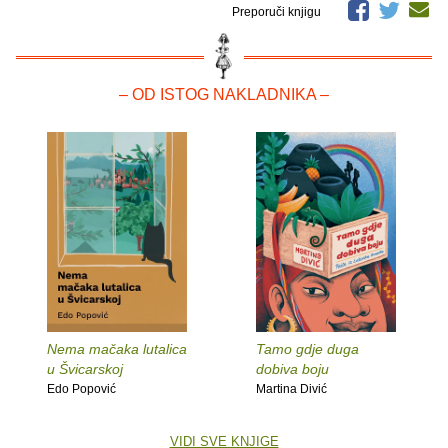
Preporuči knjigu
– OD ISTOG NAKLADNIKA –
Nema mačaka lutalica
Tamo gdje duga
u Švicarskoj
dobiva boju
Edo Popović
Martina Divić
VIDI SVE KNJIGE