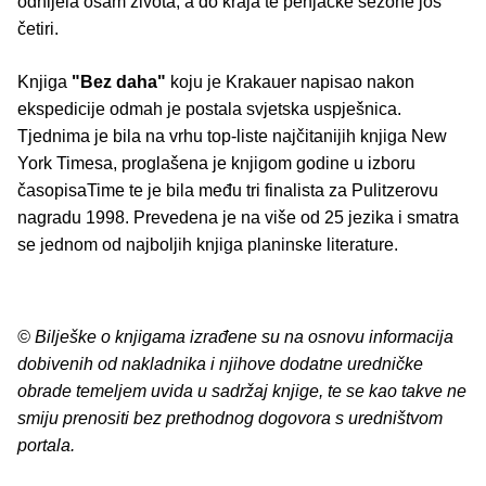
odnijela osam života, a do kraja te penjačke sezone još
četiri.
Knjiga
"Bez daha"
koju je Krakauer napisao nakon
ekspedicije odmah je postala svjetska uspješnica.
Tjednima je bila na vrhu top-liste najčitanijih knjiga New
York Timesa, proglašena je knjigom godine u izboru
časopisaTime te je bila među tri finalista za Pulitzerovu
nagradu 1998. Prevedena je na više od 25 jezika i smatra
se jednom od najboljih knjiga planinske literature.
© Bilješke o knjigama izrađene su na osnovu informacija
dobivenih od nakladnika i njihove dodatne uredničke
obrade temeljem uvida u sadržaj knjige, te se kao takve ne
smiju prenositi bez prethodnog dogovora s uredništvom
portala.