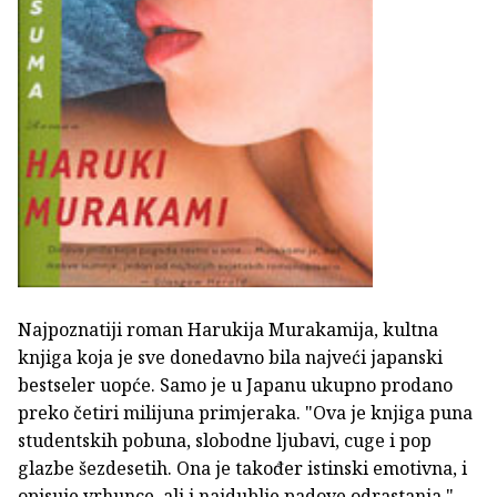
Najpoznatiji roman Harukija Murakamija, kultna
knjiga koja je sve donedavno bila najveći japanski
bestseler uopće. Samo je u Japanu ukupno prodano
preko četiri milijuna primjeraka. "Ova je knjiga puna
studentskih pobuna, slobodne ljubavi, cuge i pop
glazbe šezdesetih. Ona je također istinski emotivna, i
opisuje vrhunce, ali i najdublje padove odrastanja."