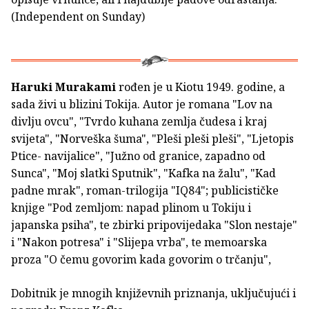
(Independent on Sunday)
Haruki Murakami
rođen je u Kiotu 1949. godine, a
sada živi u blizini Tokija. Autor je romana "Lov na
divlju ovcu", "Tvrdo kuhana zemlja čudesa i kraj
svijeta", "Norveška šuma", "Pleši pleši pleši", "Ljetopis
Ptice- navijalice", "Južno od granice, zapadno od
Sunca", "Moj slatki Sputnik", "Kafka na žalu", "Kad
padne mrak", roman-trilogija "IQ84"; publicističke
knjige "Pod zemljom: napad plinom u Tokiju i
japanska psiha", te zbirki pripovijedaka "Slon nestaje"
i "Nakon potresa" i "Slijepa vrba", te memoarska
proza "O čemu govorim kada govorim o trčanju",
Dobitnik je mnogih književnih priznanja, uključujući i