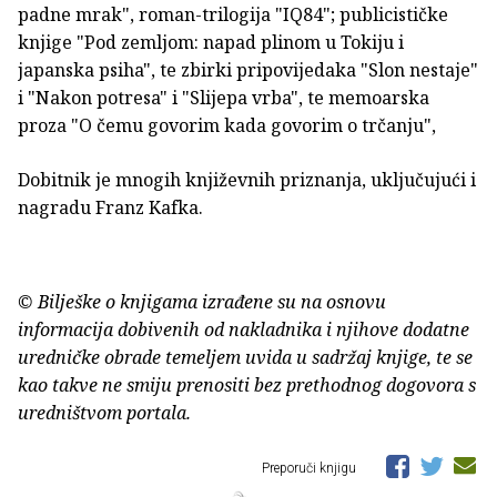
padne mrak", roman-trilogija "IQ84"; publicističke
knjige "Pod zemljom: napad plinom u Tokiju i
japanska psiha", te zbirki pripovijedaka "Slon nestaje"
i "Nakon potresa" i "Slijepa vrba", te memoarska
proza "O čemu govorim kada govorim o trčanju",
Dobitnik je mnogih književnih priznanja, uključujući i
nagradu Franz Kafka.
© Bilješke o knjigama izrađene su na osnovu
informacija dobivenih od nakladnika i njihove dodatne
uredničke obrade temeljem uvida u sadržaj knjige, te se
kao takve ne smiju prenositi bez prethodnog dogovora s
uredništvom portala.
Preporuči knjigu