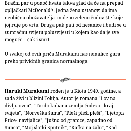
Bračni par u ponoć hvata takva glad da će na prepad
opljačkati McDonald’s. Jedna žena ustanovi da ima
neobična obožavatelja: maleno zeleno čudovište koje
joj ruje po vrtu. Druga pak pati od nesanice i budi se u
sumračnu svijetu polusvijesti u kojem kao da je sve
moguće – čak i smrt.
U svakoj od ovih priča Murakami nas nemilice gura
preko prividnih granica normalnoga.
Haruki Murakami
rođen je u Kiotu 1949. godine, a
sada živi u blizini Tokija. Autor je romana "Lov na
divlju ovcu", "Tvrdo kuhana zemlja čudesa i kraj
svijeta", "Norveška šuma", "Pleši pleši pleši", "Ljetopis
Ptice- navijalice", "Južno od granice, zapadno od
Sunca", "Moj slatki Sputnik", "Kafka na žalu", "Kad