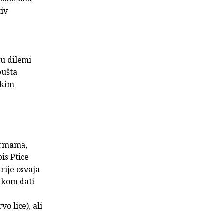
tiv
 u dilemi
pušta
ekim
ormama,
is Ptice
rije osvaja
ukom dati
o lice), ali