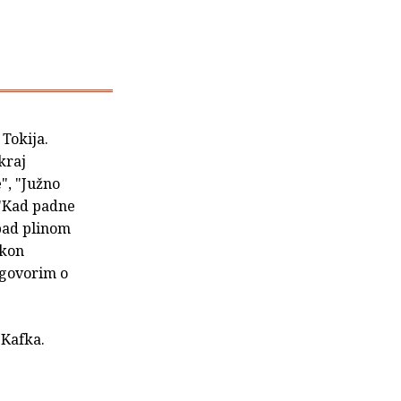
 Tokija.
kraj
e", "Južno
 "Kad padne
apad plinom
akon
 govorim o
 Kafka.