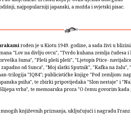
dišnji, najpopularniji japanski, a možda i svjetski pisac.
urakami
rođen je u Kiotu 1949. godine, a sada živi u blizini
omana "Lov na divlju ovcu", "Tvrdo kuhana zemlja čudesa i 
orveška šuma", "Pleši pleši pleši", "Ljetopis Ptice- navijalic
 zapadno od Sunca", "Moj slatki Sputnik", "Kafka na žalu",
an-trilogija "IQ84"; publicističke knjige "Pod zemljom: n
japanska psiha", te zbirki pripovijedaka "Slon nestaje" i "N
 "Slijepa vrba", te memoarska proza "O čemu govorim kada
 mnogih književnih priznanja, uključujući i nagradu Franz