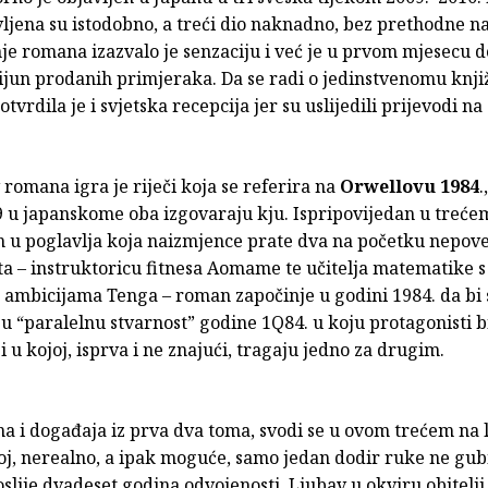
vljena su istodobno, a treći dio naknadno, bez prethodne na
je romana izazvalo je senzaciju i već je u prvom mjesecu 
lijun prodanih primjeraka. Da se radi o jedinstvenomu kn
tvrdila je i svjetska recepcija jer su uslijedili prijevodi na
romana igra je riječi koja se referira na
Orwellovu 1984
.
9 u japanskome oba izgovaraju kju. Ispripovijedan u trećem
n u poglavlja koja naizmjence prate dva na početku nepov
ta – instruktoricu fitnesa Aomame te učitelja matematike s
 ambicijama Tenga – roman započinje u godini 1984. da bi
u “paralelnu stvarnost” godine 1Q84. u koju protagonisti b
 i u kojoj, isprva i ne znajući, tragaju jedno za drugim.
ma i događaja iz prva dva toma, svodi se u ovom trećem na
oj, nerealno, a ipak moguće, samo jedan dodir ruke ne gubi
oslije dvadeset godina odvojenosti. Ljubav u okviru obitelj