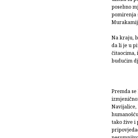
posebno mj
pomirenja s
Murakamije
Na kraju, b
da li je u 
čitaocima, 
budućim d
Premda se
izmjeničnom
Navijalice,
humanošću 
tako žive i
pripovjedač
nesumnjivo