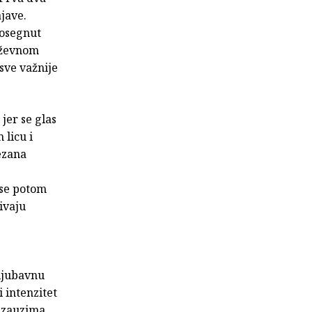
jave.
dosegnut
jiževnom
 sve važnije
, jer se glas
 licu i
ezana
 se potom
ivaju
 ljubavnu
 intenzitet
i zauzima