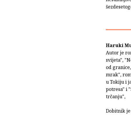
šezdesetogo
Haruki M
Autor je r
svijeta", "N
od granice,
mrak", rom
u Tokiju i 
potresa" i
trčanju",
Dobitnik je