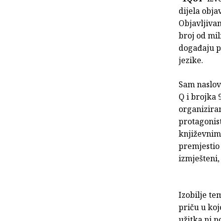
dijela obja
Objavljivan
broj od mi
događaju po
jezike.
Sam naslov 
Q i brojka 
organizira
protagonis
književnim
premjestio 
izmješteni,
Izobilje te
priču u koj
užitka ni p