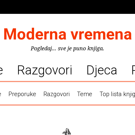
Moderna vremena
Pogledaj... sve je puno knjiga.
e
Razgovori
Djeca
e
Preporuke
Razgovori
Teme
Top lista knji