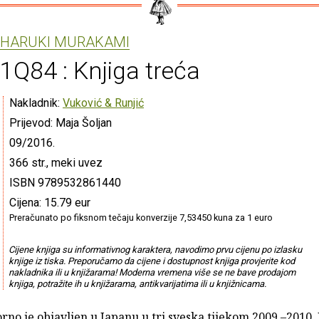
HARUKI MURAKAMI
1Q84 : Knjiga treća
Nakladnik:
Vuković & Runjić
Prijevod: Maja Šoljan
09/2016.
366 str., meki uvez
ISBN 9789532861440
Cijena: 15.79 eur
Preračunato po fiksnom tečaju konverzije 7,53450 kuna za 1 euro
Cijene knjiga su informativnog karaktera, navodimo prvu cijenu po izlasku
knjige iz tiska. Preporučamo da cijene i dostupnost knjiga provjerite kod
nakladnika ili u knjižarama! Moderna vremena više se ne bave prodajom
knjiga, potražite ih u knjižarama, antikvarijatima ili u knjižnicama.
orno je objavljen u Japanu u tri sveska tijekom 2009.–2010.