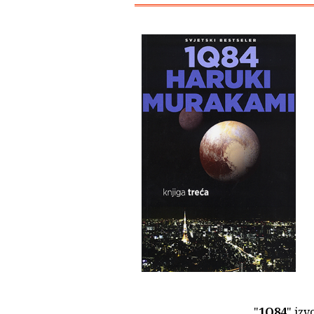
"
1Q84
" izv