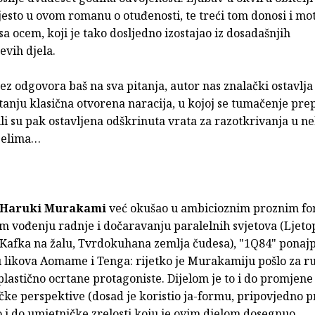
esto u ovom romanu o otuđenosti, te treći tom donosi i mo
a ocem, koji je tako dosljedno izostajao iz dosadašnjih
vih djela.
ez odgovora baš na sva pitanja, autor nas znalački ostavlja
pitanju klasična otvorena naracija, u kojoj se tumačenje pre
ili su pak ostavljena odškrinuta vrata za razotkrivanja u n
jelima…
Haruki Murakami
već okušao u ambicioznim proznim f
 vođenju radnje i dočaravanju paralelnih svjetova (Ljetop
 Kafka na žalu, Tvrdokuhana zemlja čudesa), "1Q84" ponajp
likova Aomame i Tenga: rijetko je Murakamiju pošlo za r
 plastično ocrtane protagoniste. Dijelom je to i do promjene
ke perspektive (dosad je koristio ja-formu, pripovjedno prv
 i do umjetničke zrelosti koju je ovim djelom dosegnuo