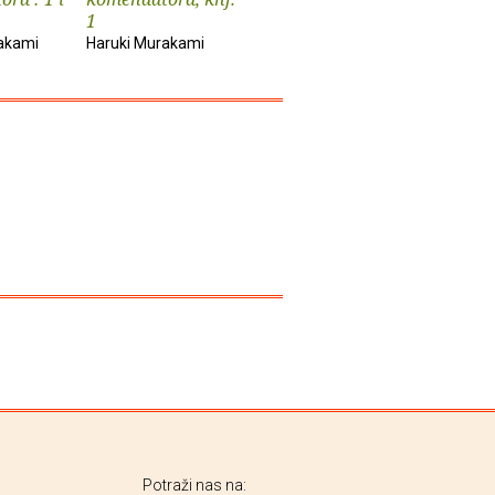
1
2
akami
Haruki Murakami
Haruki Murakami
Potraži nas na: