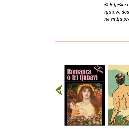
© Bilješke 
njihove dod
ne smiju pr