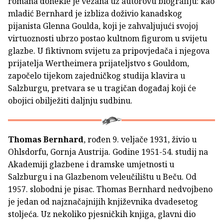
romana donekle je vezana uz autorovu biografiju: kao
mladić Bernhard je izbliza doživio kanadskog
pijanista Glenna Goulda, koji je zahvaljujući svojoj
virtuoznosti ubrzo postao kultnom figurom u svijetu
glazbe. U fiktivnom svijetu za pripovjedača i njegova
prijatelja Wertheimera prijateljstvo s Gouldom,
započelo tijekom zajedničkog studija klavira u
Salzburgu, pretvara se u tragičan događaj koji će
obojici obilježiti daljnju sudbinu.
Thomas Bernhard
, rođen 9. veljače 1931, živio u
Ohlsdorfu, Gornja Austrija. Godine 1951-54. studij na
Akademiji glazbene i dramske umjetnosti u
Salzburgu i na Glazbenom veleučilištu u Beču. Od
1957. slobodni je pisac. Thomas Bernhard nedvojbeno
je jedan od najznačajnijih književnika dvadesetog
stoljeća. Uz nekoliko pjesničkih knjiga, glavni dio