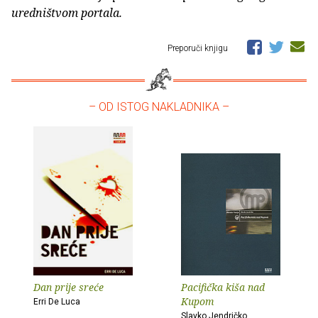
uredništvom portala.
Preporuči knjigu
– OD ISTOG NAKLADNIKA –
Dan prije sreće
Pacifička kiša nad
Kupom
Erri De Luca
Slavko Jendričko