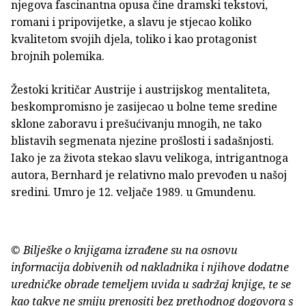
njegova fascinantna opusa čine dramski tekstovi,
romani i pripovijetke, a slavu je stjecao koliko
kvalitetom svojih djela, toliko i kao protagonist
brojnih polemika.
Žestoki kritičar Austrije i austrijskog mentaliteta,
beskompromisno je zasijecao u bolne teme sredine
sklone zaboravu i prešućivanju mnogih, ne tako
blistavih segmenata njezine prošlosti i sadašnjosti.
Iako je za života stekao slavu velikoga, intrigantnoga
autora, Bernhard je relativno malo prevođen u našoj
sredini. Umro je 12. veljače 1989. u Gmundenu.
© Bilješke o knjigama izrađene su na osnovu
informacija dobivenih od nakladnika i njihove dodatne
uredničke obrade temeljem uvida u sadržaj knjige, te se
kao takve ne smiju prenositi bez prethodnog dogovora s