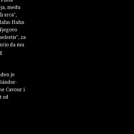
seja, među
i srca",
e Hahn-Hahn
 Njegovo
elestis", za
tkrio da mu
eg
ađen je
Sándor-
e Cavour i
t od