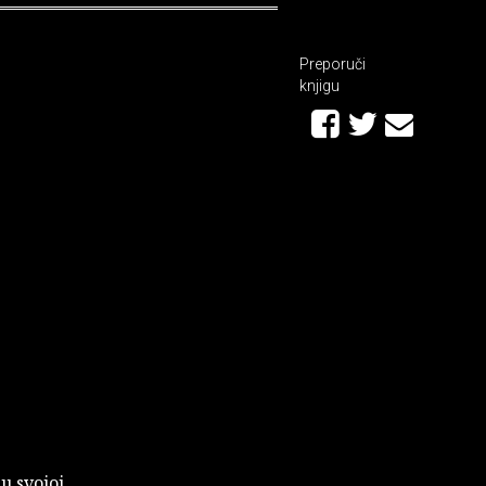
Preporuči
knjigu
u svojoj