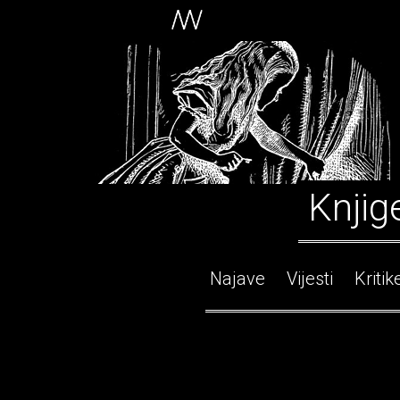
Knjig
Najave
Vijesti
Kritik