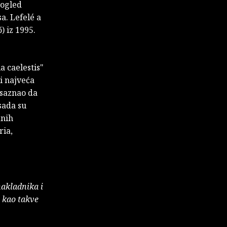
Pogled
. Lefelé a
) iz 1995.
 caelestis"
 i najveća
 saznao da
sada su
dnih
ria,
nakladnika i
e kao takve