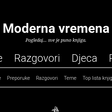
Moderna vremena
Pogledaj... sve je puno knjiga.
e
Razgovori
Djeca
e
Preporuke
Razgovori
Teme
Top lista knji