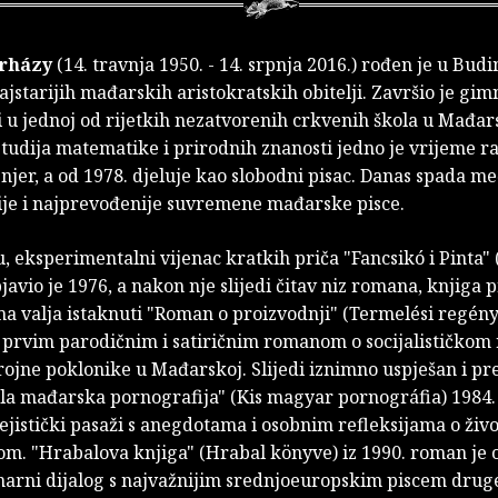
erházy
(14. travnja 1950. - 14. srpnja 2016.) rođen je u Bud
ajstarijih mađarskih aristokratskih obitelji. Završio je gim
 u jednoj od rijetkih nezatvorenih crkvenih škola u Mađar
tudija matematike i prirodnih znanosti jedno je vrijeme r
njer, a od 1978. djeluje kao slobodni pisac. Danas spada m
ije i najprevođenije suvremene mađarske pisce.
, eksperimentalni vijenac kratkih priča "Fancsikó i Pinta"
bjavio je 1976, a nakon nje slijedi čitav niz romana, knjiga pr
 valja istaknuti "Roman o proizvodnji" (Termelési regény)
 prvim parodičnim i satiričnim romanom o socijalističkom
rojne poklonike u Mađarskoj. Slijedi iznimno uspješan i p
a mađarska pornografija" (Kis magyar pornográfia) 1984.
ejistički pasaži s anegdotama i osobnim refleksijama o živ
. "Hrabalova knjiga" (Hrabal könyve) iz 1990. roman je o
narni dijalog s najvažnijim srednjoeuropskim piscem drug