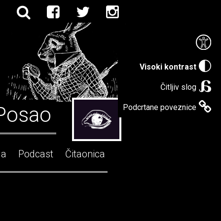
Visoki kontrast
Čitljiv slog
Posao
Podcrtane poveznice
ga
Podcast
Čitaonica