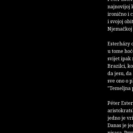
najnovijoj 
ironično i 
i svojoj ob
Njemačkoj n
Esterházy o
u tome hoće
svijet ipak
Brazilci, k
da jesu, da
sve ono o p
"Temeljna p
Péter Ester
aristokrats
jedno je vr
Danas je j
pisaca. Prv