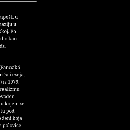
impešti u
naziju u
skoj. Po
adio kao
eđu
 (Fancsikó
iča i eseja,
 iz 1979.
 realizmu
revođen
 u kojem se
otu pod
 ženi koja
e polovice