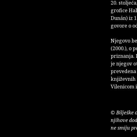
20. stolje
grofice Ha
Dunán) iz 1
govore o o
Njegovo be
(2000.), o p
priznanja. 
je njegov o
prevedena 
književnih
Vilenicom
© Bilješke 
njihove dod
ne smiju pr