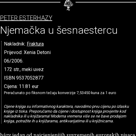
PETER ESTERHAZY
Njemačka u šesnaestercu
Nakladnik:
Fraktura
Prijevod: Xenia Detoni
06/2006.
172 str., meki uvez
ISBN 9537052877
Cijena: 11.81 eur
Preračunato po fiksnom tečaju konverzije 7,53450 kuna za 1 euro
Cijene knjiga su informativnog karaktera, navodimo prvu cijenu po izlasku
knjige iz tiska. Preporučamo da cijene i dostupnost knjiga provjerite kod
nakladnika ili u knjižarama! Moderna vremena više se ne bave prodajom
knjiga, potražite ih u knjižarama, antikvarijatima ili u knjižnicama.
házy jedan od najcjenjenijih suvremenih europskih pisaca 