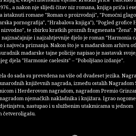
1976., a nakon nje slijedi čitav niz romana, knjiga priča i e
a istaknuti romane "Roman o proizvodnji", "Pomoćni glagol
rska pornografija", "Hrabalova knjiga"), "Pogled grofic
nizvodno", te zbirku kratkih proznih fragmenata "Žena".
najznačajnije i najzahtjevnije djelo je roman "Harmonia ca
io i najveća priznanja. Nakon što je u mađarskom arhivu o
 suradnik mađarske tajne policije napisao je nastavak svoj
jeg djela "Harmonie caelesits" – "Poboljšano izdanje".
ela do sada su prevedena na više od dvadeset jezika. Nagr
narodnih književnih nagrada, između ostalih Nagradom 
enicom i Herderovom nagradom, nagradom Premio Grinzan
agradom njemačkih nakladnika i knjižara. Igrao nogome
 djetinjstva, nastupao i u službenim utakmicama u jednom
četveroligašu.