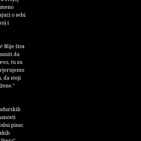
remeno
ajući o sebi
oj i
! Nije štos
asniti da
evo, tu su
o vjerujemo
 da stoji
 žene."
mađarskih
nanosti
odni pisac.
skih
 Pinta"