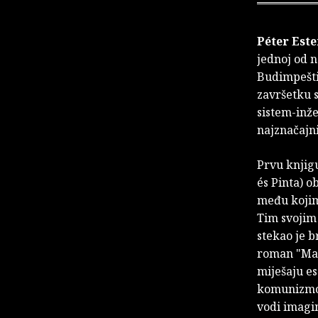
Péter Est
jednoj od n
Budimpešti
završetku s
sistem-inže
najznačajn
Prvu knjigu
és Pinta) o
među kojima
Tim svojim
stekao je b
roman "Mal
miješaju es
komunizmom
vodi imagi