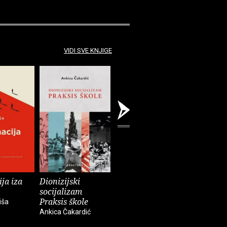
VIDI SVE KNJIGE
ja iza
Dionizijski
Grga Novak : Život
Anatomij
socijalizam
i djela
imperiju
Praksis škole
iša
Slobodan Prosperov
Davor Beg
Ankica Čakardić
Novak