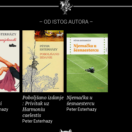
– OD ISTOG AUTORA –
Poboljšano izdanje
Njemačka u
i
: Privitak uz
šesnaestercu
Harmoniu
rhazy
Peter Esterhazy
caelestis
Peter Esterhazy