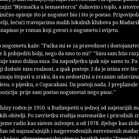
knjizi "Njemačka u šesnaestercu" duhovito i toplo, a istov
cinično opisuje što je nogomet bio i što je postao. Pripovijed
itelji, šećući travnjacima malih lokalnih klubova po Mađarsk
apisao je roman koji govori o nogometu i svijetu.
 nogometu kaže: "Fućka mi se za pravednost i dostojanstvo
 li pobijediti bolji, nego da smo to mi!" "Sinu sam htio razj
 nije samo dolina suza. Da naposljetku ipak nije samo to. Pa 
oji doduše nisu realnost, a ipak postoje. I da je istina sve št
 znaju štopati u zraku, da su nedostižni u rezanim udarcima,
lesu, o pijesku, o Copacabani. Da postoji nada. I preplanule
ozicija: prije sam postao nogometaš nego pisac."
házy rođen je 1950. u Budimpešti u jednoj od najstarijih 
kih obitelji. Po završetku studija matematike i prirodnih z
ijeme radio kao sistem-inženjer, a od 1978. djeluje kao slob
edan od najznačajnijih i najprevođenijih suvremenih mađar
u knjigu, eksperimentalni vijenac kratkih priča "Fancsikó i