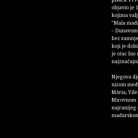
objavio je 
kojima valj
"Mala mađa
– Dunavom 
bez sumnje 
koji je dob
je otac bio
najznačajni
Njegova dj
nizom među
Mária, Vil
Mirovnom n
najranijeg
mađarskom 