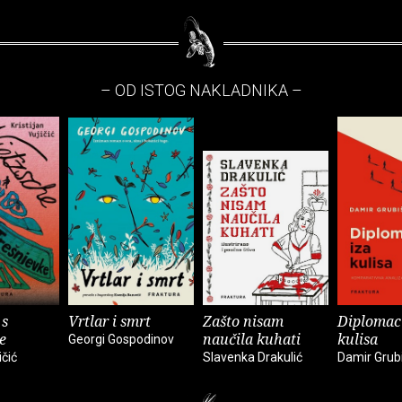
– OD ISTOG NAKLADNIKA –
 s
Vrtlar i smrt
Zašto nisam
Diplomaci
e
naučila kuhati
kulisa
Georgi Gospodinov
ičić
Slavenka Drakulić
Damir Grub