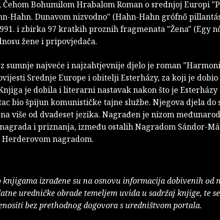
ća, Čehom Bohumilom Hrabalom Roman o srednjoj Europi "
hn-Hahn. Dunavom nizvodno" (Hahn-Hahn grófnő pillantása
991. i zbirka 97 kratkih proznih fragmenata "Žena" (Egy nő
dnosu žene i pripovjedača.
z sumnje najveće i najzahtjevnije djelo je roman "Harmonia
ovijesti Srednje Europe i obitelji Esterházy, za koji je dobio
Knjiga je dobila i literarni nastavak nakon što je Esterházy
tac bio špijun komunističke tajne službe. Njegova djela do 
na više od dvadeset jezika. Nagrađen je nizom međunaro
 nagrada i priznanja, između ostalih Nagradom Sándor-Má
 i Herderovom nagradom.
o knjigama izrađene su na osnovu informacija dobivenih od 
atne uredničke obrade temeljem uvida u sadržaj knjige, te s
enositi bez prethodnog dogovora s uredništvom portala.