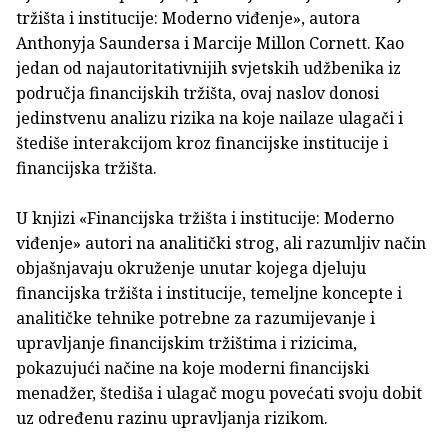
tržišta i institucije: Moderno viđenje», autora
Anthonyja Saundersa i Marcije Millon Cornett. Kao
jedan od najautoritativnijih svjetskih udžbenika iz
područja financijskih tržišta, ovaj naslov donosi
jedinstvenu analizu rizika na koje nailaze ulagači i
štediše interakcijom kroz financijske institucije i
financijska tržišta.
U knjizi «Financijska tržišta i institucije: Moderno
viđenje» autori na analitički strog, ali razumljiv način
objašnjavaju okruženje unutar kojega djeluju
financijska tržišta i institucije, temeljne koncepte i
analitičke tehnike potrebne za razumijevanje i
upravljanje financijskim tržištima i rizicima,
pokazujući načine na koje moderni financijski
menadžer, štediša i ulagač mogu povećati svoju dobit
uz određenu razinu upravljanja rizikom.