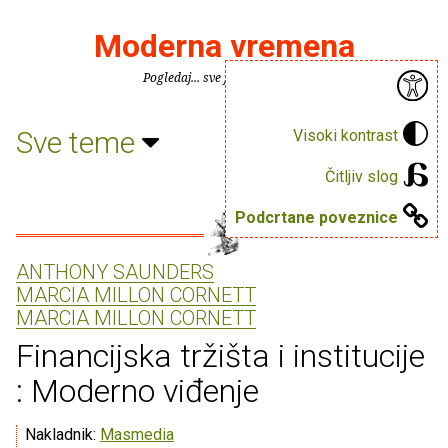
Moderna vremena
Pogledaj... sve je puno knjiga.
Sve teme
Visoki kontrast
Čitljiv slog
Podcrtane poveznice
ANTHONY SAUNDERS
MARCIA MILLON CORNETT
MARCIA MILLON CORNETT
Financijska tržišta i institucije
: Moderno viđenje
Nakladnik:
Masmedia