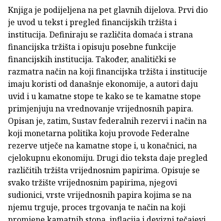
Knjiga je podijeljena na pet glavnih dijelova. Prvi dio
je uvod u tekst i pregled financijskih tržišta i
institucija. Definiraju se različita domaća i strana
financijska tržišta i opisuju posebne funkcije
financijskih institucija. Također, analitički se
razmatra način na koji financijska tržišta i institucije
imaju koristi od današnje ekonomije, a autori daju
uvid i u kamatne stope te kako se te kamatne stope
primjenjuju na vrednovanje vrijednosnih papira.
Opisan je, zatim, Sustav federalnih rezervi i način na
koji monetarna politika koju provode Federalne
rezerve utječe na kamatne stope i, u konačnici, na
cjelokupnu ekonomiju. Drugi dio teksta daje pregled
različitih tržišta vrijednosnim papirima. Opisuje se
svako tržište vrijednosnim papirima, njegovi
sudionici, vrste vrijednosnih papira kojima se na
njemu trguje, proces trgovanja te način na koji
promjene kamatnih stopa, inflacija i devizni tečajevi