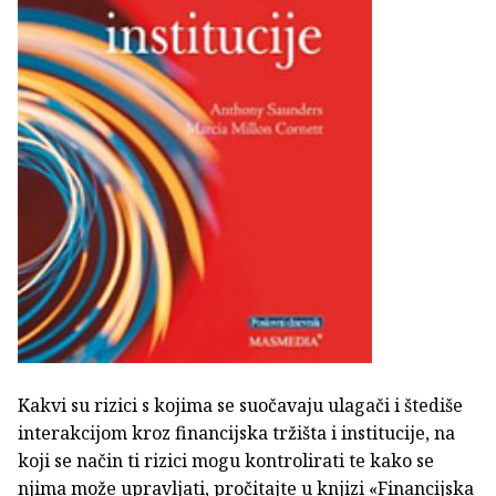
Kakvi su rizici s kojima se suočavaju ulagači i štediše
interakcijom kroz financijska tržišta i institucije, na
koji se način ti rizici mogu kontrolirati te kako se
njima može upravljati, pročitajte u knjizi «Financijska