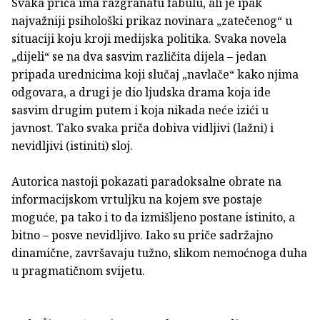
Svaka priča ima razgranatu fabulu, ali je ipak
najvažniji psihološki prikaz novinara „zatečenog“ u
situaciji koju kroji medijska politika. Svaka novela
„dijeli“ se na dva sasvim različita dijela – jedan
pripada urednicima koji slučaj „navlače“ kako njima
odgovara, a drugi je dio ljudska drama koja ide
sasvim drugim putem i koja nikada neće izići u
javnost. Tako svaka priča dobiva vidljivi (lažni) i
nevidljivi (istiniti) sloj.
Autorica nastoji pokazati paradoksalne obrate na
informacijskom vrtuljku na kojem sve postaje
moguće, pa tako i to da izmišljeno postane istinito, a
bitno – posve nevidljivo. Iako su priče sadržajno
dinamične, završavaju tužno, slikom nemoćnoga duha
u pragmatičnom svijetu.