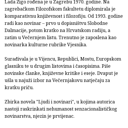
Lada Žigo rođena je u Zagrebu 1970. godine. Na
zagrebačkom Filozofskom fakultetu diplomirala je
komparativnu književnost i filozofiju. Od 1993. godine
radi kao novinar – prvo u dopisništvu Slobodne
Dalmacije, potom kratko na Hrvatskom radiju, a
zatim u Večernjem listu. Trenutno je zaposlena kao
novinarka kulturne rubrike Vjesnika.
Surađivala je u Vijencu, Republici, Mostu, Europskom
glasniku te u drugim listovima i časopisima. Piše
novinske članke, književne kritike i eseje. Dvaput je
ušla u najuži izbor na Večernjakovu natječaju za
kratku priču.
Zbirka novela "Ljudi i novinari", u kojima autorica
nastoji raskrinkati nehumanost senzacionalističkog
novinarstva, njezin je prvijenac.