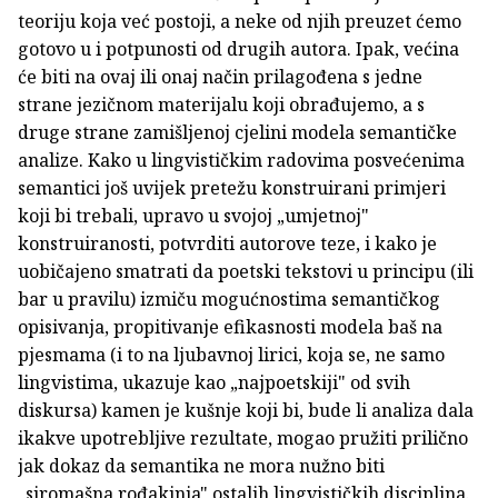
teoriju koja već postoji, a neke od njih preuzet ćemo
gotovo u i potpunosti od drugih autora. Ipak, većina
će biti na ovaj ili onaj način prilagođena s jedne
strane jezičnom materijalu koji obrađujemo, a s
druge strane zamišljenoj cjelini modela semantičke
analize. Kako u lingvističkim radovima posvećenima
semantici još uvijek pretežu konstruirani primjeri
koji bi trebali, upravo u svojoj „umjetnoj"
konstruiranosti, potvrditi autorove teze, i kako je
uobičajeno smatrati da poetski tekstovi u principu (ili
bar u pravilu) izmiču mogućnostima semantičkog
opisivanja, propitivanje efikasnosti modela baš na
pjesmama (i to na ljubavnoj lirici, koja se, ne samo
lingvistima, ukazuje kao „najpoetskiji" od svih
diskursa) kamen je kušnje koji bi, bude li analiza dala
ikakve upotrebljive rezultate, mogao pružiti prilično
jak dokaz da semantika ne mora nužno biti
„siromašna rođakinja" ostalih lingvističkih disciplina.