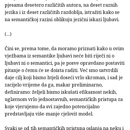
pjesama desetero različitih autora, na deset raznih
jezika i iz deset različitih razdoblja, istražiti kako se
na semantičkoj razini oblikuju jezični iskazi ljubavi.
(...)
Čini se, prema tome, da moramo priznati kako u ovim
vježbama iz semantike ljubavi neće biti riječi ni o
ljubavi ni o semantici, pa je posve opravdano postaviti
pitanje o čemu će se doista raditi. Već smo ustvrdili
daje cilj koji bismo htjeli doseći vrlo skroman, i sad je
zacijelo vrijeme da ga, makar preliminarno,
definiramo: željeli bismo iskušati efikasnost nekih,
uglavnom vrlo jednostavnih, semantičkih pristupa za
koje vjerujemo da svi zajedno potencijalno
predstavljaju više-manje cjelovit model.
Svaki se od tih semantičkih pristupa oslanja na neku i