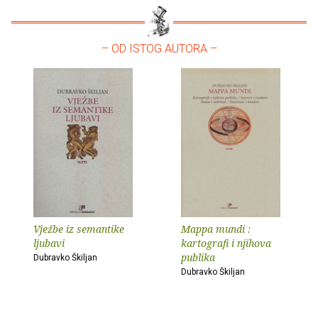
– OD ISTOG AUTORA –
Vježbe iz semantike
Mappa mundi :
ljubavi
kartografi i njihova
publika
Dubravko Škiljan
Dubravko Škiljan