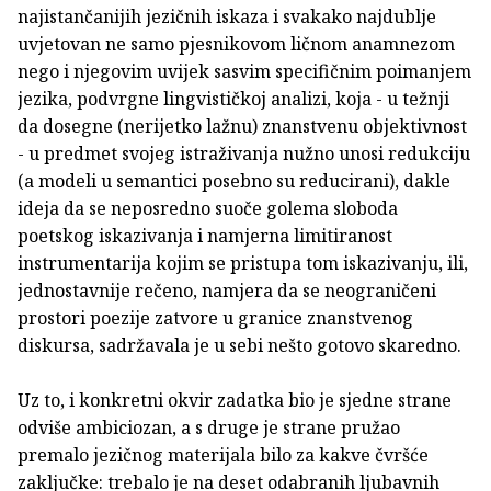
najistančanijih jezičnih iskaza i svakako najdublje
uvjetovan ne samo pjesnikovom ličnom anamnezom
nego i njegovim uvijek sasvim specifičnim poimanjem
jezika, podvrgne lingvističkoj analizi, koja - u težnji
da dosegne (nerijetko lažnu) znanstvenu objektivnost
- u predmet svojeg istraživanja nužno unosi redukciju
(a modeli u semantici posebno su reducirani), dakle
ideja da se neposredno suoče golema sloboda
poetskog iskazivanja i namjerna limitiranost
instrumentarija kojim se pristupa tom iskazivanju, ili,
jednostavnije rečeno, namjera da se neograničeni
prostori poezije zatvore u granice znanstvenog
diskursa, sadržavala je u sebi nešto gotovo skaredno.
Uz to, i konkretni okvir zadatka bio je sjedne strane
odviše ambiciozan, a s druge je strane pružao
premalo jezičnog materijala bilo za kakve čvršće
zaključke: trebalo je na deset odabranih ljubavnih